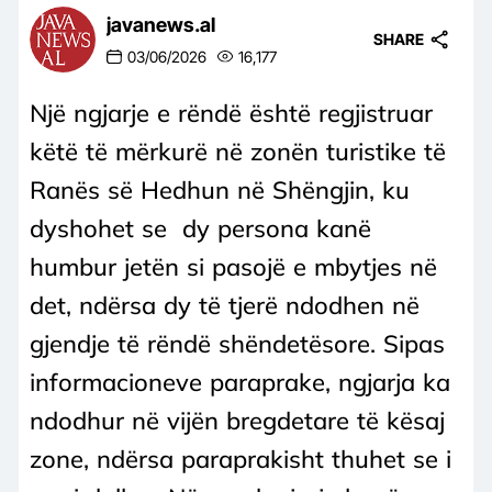
javanews.al
SHARE
03/06/2026
16,177
Një ngjarje e rëndë është regjistruar
këtë të mërkurë në zonën turistike të
Ranës së Hedhun në Shëngjin, ku
dyshohet se dy persona kanë
humbur jetën si pasojë e mbytjes në
det, ndërsa dy të tjerë ndodhen në
gjendje të rëndë shëndetësore. Sipas
informacioneve paraprake, ngjarja ka
ndodhur në vijën bregdetare të kësaj
zone, ndërsa paraprakisht thuhet se i