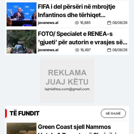
FIFA i del përsëri në mbrojtje
Infantinos dhe tërhiqet
përfundimisht nga shitja e
javanews.al
16,885
08/08/26
aksioneve të Botërorit!
FOTO/ Specialet e RENEA-s
‘gjueti’ për autorin e vrasjes së
ushtarakut, kontrolle edhe në
javanews.al
16,497
08/08/26
varrezat e qytetit! Gjurmim me
dron për lokalizimin
TË FUNDIT
MË SHUMË
Green Coast sjell Nammos