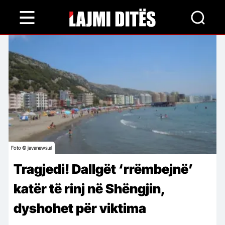
Skip
to
main
content
Foto © javanews.al
Tragjedi! Dallgët ‘rrëmbejnë’
katër të rinj në Shëngjin,
dyshohet për viktima