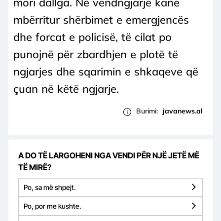
mori dallga. Në vendngjarje kanë
mbërritur shërbimet e emergjencës
dhe forcat e policisë, të cilat po
punojnë për zbardhjen e plotë të
ngjarjes dhe sqarimin e shkaqeve që
çuan në këtë ngjarje.
Burimi:
javanews.al
A DO TË LARGOHENI NGA VENDI PËR NJË JETË MË
TË MIRË?
Po, sa më shpejt.
Po, por me kushte.