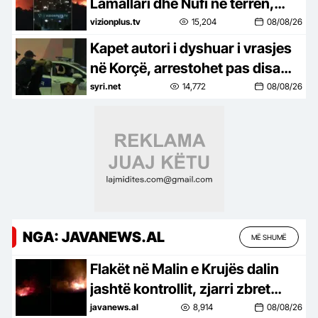
Lamallari dhe Nufi në terren,
apel banorëve pë evakuim
vizionplus.tv
15,204
08/08/26
Kapet autori i dyshuar i vrasjes
në Korçë, arrestohet pas disa
orësh kërkime
syri.net
14,772
08/08/26
NGA: JAVANEWS.AL
MË SHUMË
Flakët në Malin e Krujës dalin
jashtë kontrollit, zjarri zbret
drejt zonave të banuara
javanews.al
8,914
08/08/26