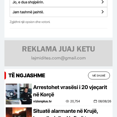
Jo, e dua shqipërin.
Jam tashmë jashtë.
Zgjidhni një opsion dhe votoni.
TË NGJASHME
MË SHUMË
Arrestohet vrasësi i 20 vjeçarit
në Korçë
vizionplus.tv
20,754
08/08/26
Situatë alarmante në Krujë,