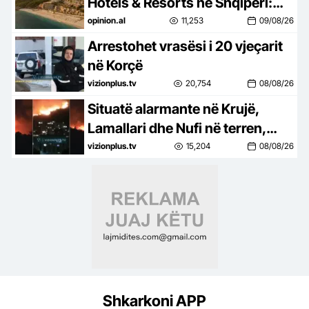
Hotels & Resorts në Shqipëri:
Destinacion i ri lifestyle
opinion.al
11,253
09/08/26
Arrestohet vrasësi i 20 vjeçarit
në Korçë
vizionplus.tv
20,754
08/08/26
Situatë alarmante në Krujë,
Lamallari dhe Nufi në terren,
apel banorëve pë evakuim
vizionplus.tv
15,204
08/08/26
Shkarkoni APP