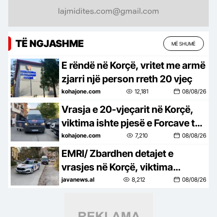
TË NGJASHME
MË SHUMË
E rëndë në Korçë, vritet me armë
zjarri një person rreth 20 vjeç
kohajone.com
12,181
08/08/26
Vrasja e 20-vjeçarit në Korçë,
viktima ishte pjesë e Forcave të
Armatosura
kohajone.com
7,210
08/08/26
EMRI/ Zbardhen detajet e
vrasjes në Korçë, viktima
ushtarak! Autori e ndoqi me
javanews.al
8,212
08/08/26
kallash, pas krimit u arratis