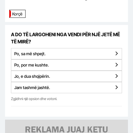
Korçë
A DO TË LARGOHENI NGA VENDI PËR NJË JETË MË
TË MIRË?
Po, sa më shpejt.
Po, por me kushte.
Jo, e dua shqipërin.
Jam tashmë jashtë.
Zgjidhni një opsion dhe votoni.