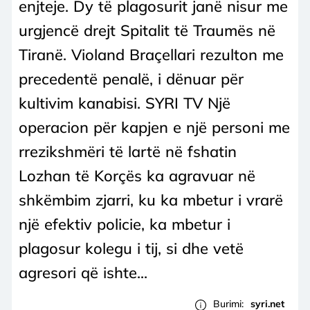
enjteje. Dy të plagosurit janë nisur me
urgjencë drejt Spitalit të Traumës në
Tiranë. Violand Braçellari rezulton me
precedentë penalë, i dënuar për
kultivim kanabisi. SYRI TV Një
operacion për kapjen e një personi me
rrezikshmëri të lartë në fshatin
Lozhan të Korçës ka agravuar në
shkëmbim zjarri, ku ka mbetur i vrarë
një efektiv policie, ka mbetur i
plagosur kolegu i tij, si dhe vetë
agresori që ishte...
Burimi:
syri.net