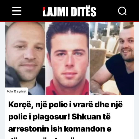
Skip
to
main
content
Foto © syri.net
Korçë, një polic i vrarë dhe një
polic i plagosur! Shkuan të
arrestonin ish komandon e