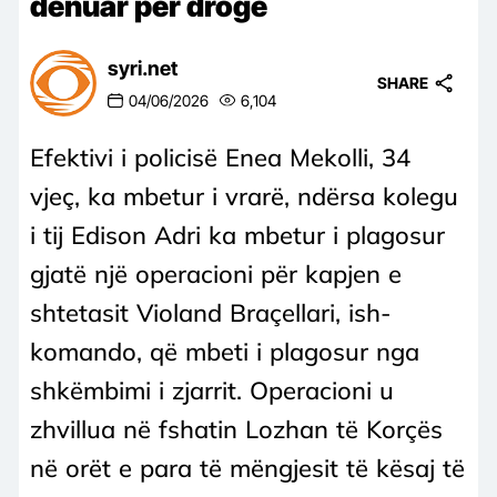
dënuar për drogë
syri.net
SHARE
04/06/2026
6,104
Efektivi i policisë Enea Mekolli, 34
vjeç, ka mbetur i vrarë, ndërsa kolegu
i tij Edison Adri ka mbetur i plagosur
gjatë një operacioni për kapjen e
shtetasit Violand Braçellari, ish-
komando, që mbeti i plagosur nga
shkëmbimi i zjarrit. Operacioni u
zhvillua në fshatin Lozhan të Korçës
në orët e para të mëngjesit të kësaj të