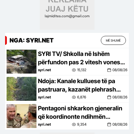
NGA: SYRI.NET
MË SHUMË
SYRI TV/ Shkolla në Ishëm
përfundon pas 2 vitesh vonesë,
Rama e ‘përuron’ online pa asnjë
syri.net
15,132
08/08/26
shpjegim
Ndoja: Kanale kulluese të pa
pastruara, kazanët plehrash
plot, kjo është gjendja në
syri.net
6,876
08/08/26
Shkozet, ish-Kënetë, Vëllazërim
Pentagoni shkarkon gjeneralin
dhe Durrës
që koordinonte ndihmën
ushtarake për Ukrainën
syri.net
9,354
08/08/26