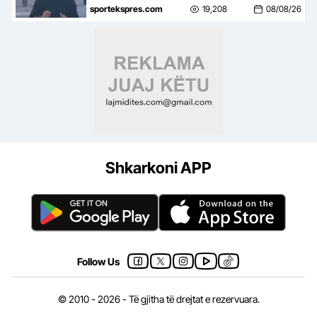
Chelsea fiton lehtë kundër
sportekspres.com
19,208
08/08/26
kuqezinjëve dhe nuk i lë 1 goditje
në portë
Shkarkoni APP
Follow Us
© 2010 - 2026 - Të gjitha të drejtat e rezervuara.