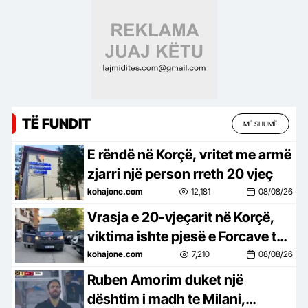
TË FUNDIT
MË SHUMË
E rëndë në Korçë, vritet me armë
zjarri një person rreth 20 vjeç
kohajone.com
12,181
08/08/26
Vrasja e 20-vjeçarit në Korçë,
viktima ishte pjesë e Forcave të
Armatosura
kohajone.com
7,210
08/08/26
Ruben Amorim duket një
dështim i madh te Milani,