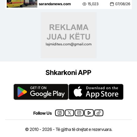
udhëtonin për në punë u përplas
sarandanews.com
15,023
07/08/26
me kamionin
Shkarkoni APP
Follow Us
© 2010 - 2026 - Të gjitha të drejtat e rezervuara.