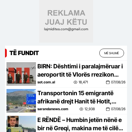
TË FUNDIT
MË SHUMË
BIRN: Dështimi i paralajmëruar i
aeroportit të Vlorës rrezikon
qindra milionë euro në arbitrazh
sot.com.al
18,471
07/08/26
Transportonin 15 emigrantë
afrikanë drejt Hanit të Hotit,
arrestohen 2 të rinj nga Fushë
sarandanews.com
12,938
07/08/26
Arrëzi…
E RËNDË – Humbin jetën nënë e
bir në Greqi, makina me të cilën