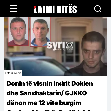
Skip
to
main
content
Foto © syri.net
Donin të visnin Indrit Doklen
dhe Sanxhaktarin/ GJKKO
dënon me 12 vite burgim