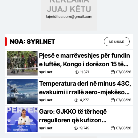
NGA: SYRI.NET
MË SHUMË
Pjesë e marrëveshjes për fundin
e luftës, Kongo i dorëzon 15 të
burgosur rebelëve M23
syri.net
11,371
07/08/26
Temperatura deri në minus 43C,
evakuimi i rrallë aero-mjekësor
në Antarktidë
syri.net
4,277
07/08/26
Garo: GJKKO të tërheqë
rregulloren që kufizon
gazetarët, drejtësia nuk mund të
syri.net
19,749
07/08/26
bunkerizohet