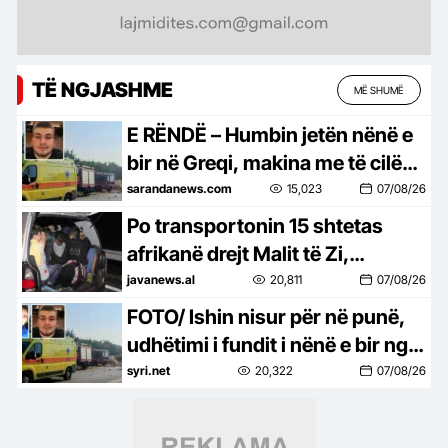
TË NGJASHME
MË SHUMË
E RËNDË – Humbin jetën nënë e
bir në Greqi, makina me të cilën
udhëtonin për në punë u përplas
sarandanews.com
15,023
07/08/26
me kamionin
Po transportonin 15 shtetas
afrikanë drejt Malit të Zi,
arrestohen dy të rinj në Shkodër
javanews.al
20,811
07/08/26
FOTO/ Ishin nisur për në punë,
udhëtimi i fundit i nënë e bir nga
Shqipëria që vdiqën në
syri.net
20,322
07/08/26
përplasjen fatale