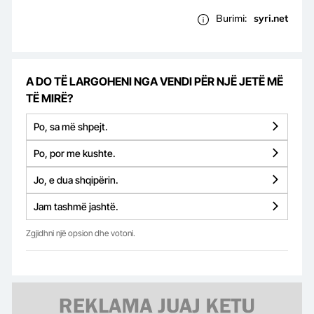
Burimi:
syri.net
A DO TË LARGOHENI NGA VENDI PËR NJË JETË MË
TË MIRË?
Po, sa më shpejt.
Po, por me kushte.
Jo, e dua shqipërin.
Jam tashmë jashtë.
Zgjidhni një opsion dhe votoni.