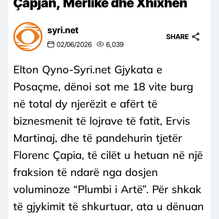
Çapjan, Merlikë dhe Xhixhën
syri.net
SHARE
02/06/2026
6,039
Elton Qyno-Syri.net Gjykata e
Posaçme, dënoi sot me 18 vite burg
në total dy njerëzit e afërt të
biznesmenit të lojrave të fatit, Ervis
Martinaj, dhe të pandehurin tjetër
Florenc Çapia, të cilët u hetuan në një
fraksion të ndarë nga dosjen
voluminoze “Plumbi i Artë”. Për shkak
të gjykimit të shkurtuar, ata u dënuan