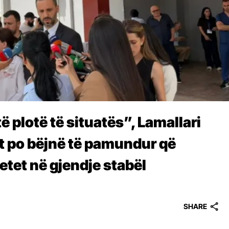
 plotë të situatës”, Lamallari
t po bëjnë të pamundur që
betet në gjendje stabël
SHARE