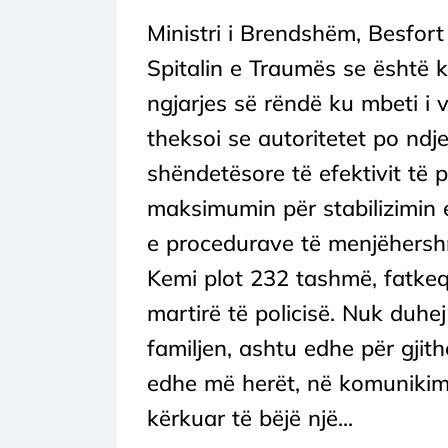
Ministri i Brendshëm, Besfort 
Spitalin e Traumës se është kë
ngjarjes së rëndë ku mbeti i v
theksoi se autoritetet po ndj
shëndetësore të efektivit të 
maksimumin për stabilizimin e 
e procedurave të menjëhersh
Kemi plot 232 tashmë, fatkeqës
martirë të policisë. Nuk duhej
familjen, ashtu edhe për gjith
edhe më herët, në komunikim 
kërkuar të bëjë një...