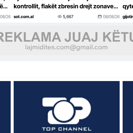
ë
kontrollit, flakët zbresin drejt zonave
qyte
të banuara
ban
/08/26
sot.com.al
5,667
08/08/26
gijot