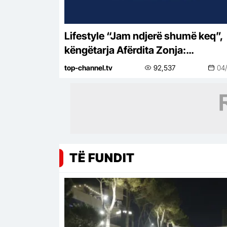
Lifestyle “Jam ndjerë shumë keq”,
këngëtarja Afërdita Zonja:
Parashqevinë nuk e kam takuar në
top-channel.tv
92,537
04
Amerikë. Po të ishte në Shqipëri…
TË FUNDIT