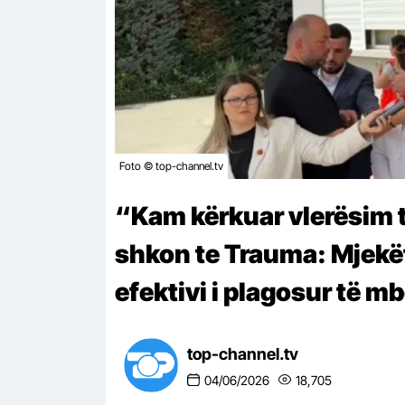
Foto © top-channel.tv
“Kam kërkuar vlerësim të
shkon te Trauma: Mjekë
efektivi i plagosur të m
top-channel.tv
04/06/2026
18,705