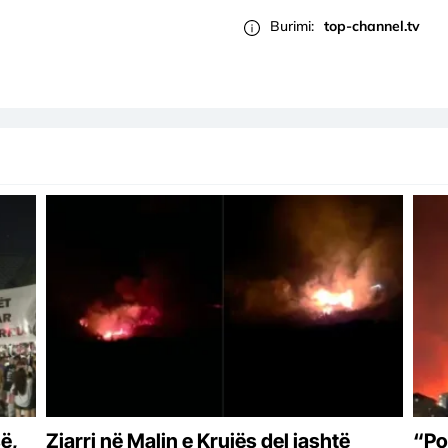
Burimi:
top-channel.tv
ë,
Zjarri në Malin e Krujës del jashtë
“Po