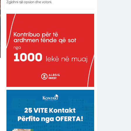
Zgjidhni një opsion dhe votoni.