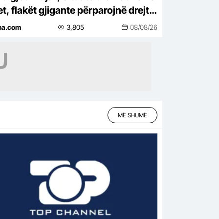
t, flakët gjigante përparojnë drejt
esave, digjen disa prej tyre
ina.com
3,805
08/08/26
MË SHUMË