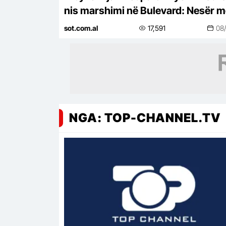
nis marshimi në Bulevard: Nesër m
shumë!
sot.com.al
17,591
08
NGA: TOP-CHANNEL.TV