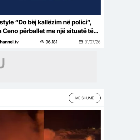
j kallëzim në polici”,
a Ceno përballet me një situatë të
htirë rreziku: Mos më prek damarin
hannel.tv
96,181
31/07/26
nuk të…
MË SHUMË