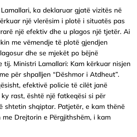
Lamallari, ka deklaruar gjatë vizitës në
rkuar një vlerësim i plotë i situatës pas
rarë një efektiv dhe u plagos një tjetër. Ai
ekin me vëmendje të plotë gjendjen
plagosur dhe se mjekët po bëjnë
tij. Ministri Lamallari: Kam kërkuar nisjen
me për shpalljen “Dëshmor i Atdheut”.
isht, efektivë policie të cilët janë
 ky rast, është një fatkeqësi si për
ë shtetin shqiptar. Patjetër, e kam thënë
me Drejtorin e Përgjithshëm, i kam