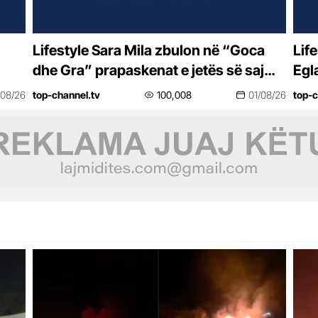
Lifestyle Sara Mila zbulon në “Goca
Lifestyle “Do bë
dhe Gra” prapaskenat e jetës së saj
Egl
politike: Teatër jo i bukur, nuk është aq
vës
/08/26
top-channel.tv
100,008
01/08/26
top-c
tragjike sa duket
se 