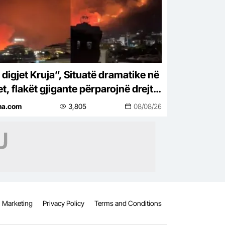
 digjet Kruja”, Situatë dramatike në
t, flakët gjigante përparojnë drejt
esave, digjen disa prej tyre
ina.com
3,805
08/08/26
Marketing
Privacy Policy
Terms and Conditions