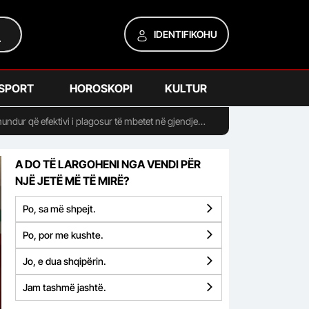
IDENTIFIKOHU
SPORT
HOROSKOPI
KULTUR
undur që efektivi i plagosur të mbetet në gjendje
A DO TË LARGOHENI NGA VENDI PËR
NJË JETË MË TË MIRË?
Po, sa më shpejt.
Po, por me kushte.
Jo, e dua shqipërin.
Jam tashmë jashtë.