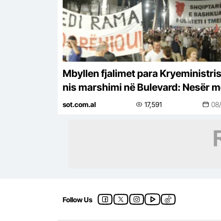
Mbyllen fjalimet para Kryeministris
nis marshimi në Bulevard: Nesër m
shumë!
sot.com.al
17,591
08
Follow Us