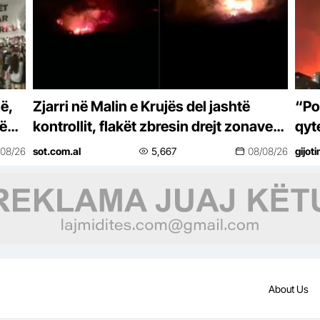
ë,
Zjarri në Malin e Krujës del jashtë
“Po
ë
kontrollit, flakët zbresin drejt zonave
qyte
të banuara
ban
/08/26
sot.com.al
5,667
08/08/26
gijot
About Us