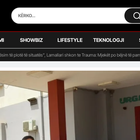
MI
SHOWBIZ
LIFESTYLE
TEKNOLOGJI
sim të plotë të situatës”, Lamallari shkon te Trauma: Mjekët po bëjnë të pam