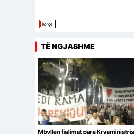
Korçë
TË NGJASHME
Mbyllen fjalimet para Kryeministris