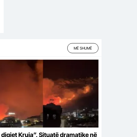
MË SHUMË
 digjet Kruja”, Situatë dramatike në