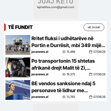
TË FUNDIT
MË SHUMË
Rritet fluksi i udhëtarëve në
Portin e Durrësit, mbi 349 mijë
pasagjerë në 7 muaj
javanews.al
15,486
07/08/26
Po transportonin 15 shtetas
afrikanë drejt Malit të Zi,
arrestohen dy të rinj në Shkodër
javanews.al
19,375
07/08/26
BE vendos sanksione ndaj 5
personave të lidhur me
industrinë ushtarake ruse
javanews.al
13,785
07/08/26