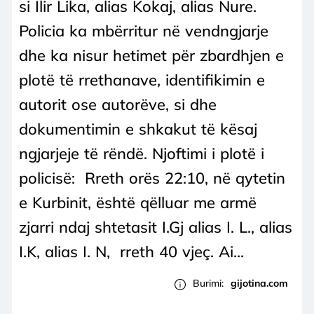
si Ilir Lika, alias Kokaj, alias Nure.
Policia ka mbërritur në vendngjarje
dhe ka nisur hetimet për zbardhjen e
plotë të rrethanave, identifikimin e
autorit ose autorëve, si dhe
dokumentimin e shkakut të kësaj
ngjarjeje të rëndë. Njoftimi i plotë i
policisë: Rreth orës 22:10, në qytetin
e Kurbinit, është qëlluar me armë
zjarri ndaj shtetasit I.Gj alias I. L., alias
I.K, alias I. N, rreth 40 vjeç. Ai...
Burimi:
gijotina.com