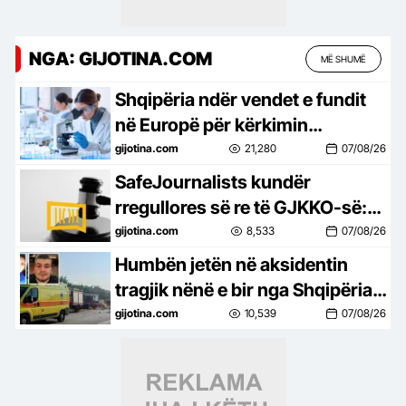
NGA: GIJOTINA.COM
MË SHUMË
Shqipëria ndër vendet e fundit
në Europë për kërkimin
shkencor
gijotina.com
21,280
07/08/26
SafeJournalists kundër
rregullores së re të GJKKO-së:
Rrezikon të kufizojë lirinë e
gijotina.com
8,533
07/08/26
medias
Humbën jetën në aksidentin
tragjik nënë e bir nga Shqipëria!
Ishin nisur për në punë, por fati i
gijotina.com
10,539
07/08/26
kishte rezervuar udhëtimin e
fundit