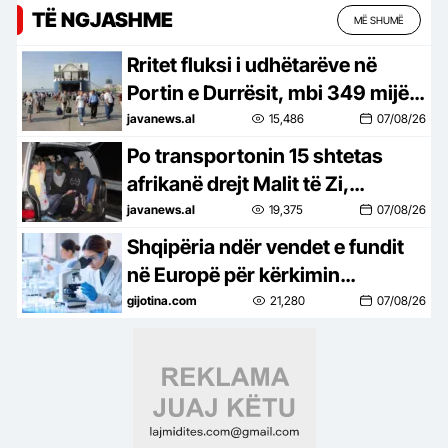
TË NGJASHME
MË SHUMË
Rritet fluksi i udhëtarëve në
Portin e Durrësit, mbi 349 mijë
pasagjerë në 7 muaj
javanews.al
15,486
07/08/26
Po transportonin 15 shtetas
afrikanë drejt Malit të Zi,
arrestohen dy të rinj në Shkodër
javanews.al
19,375
07/08/26
Shqipëria ndër vendet e fundit
në Europë për kërkimin
shkencor
gijotina.com
21,280
07/08/26