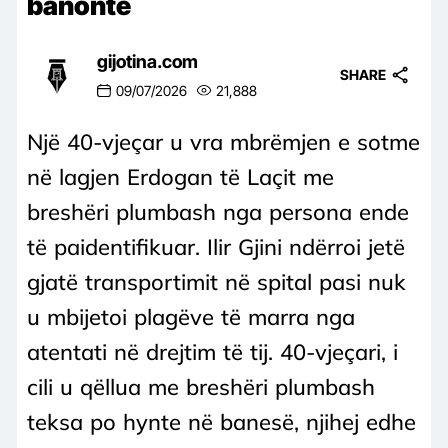
banonte
gijotina.com
SHARE
09/07/2026
21,888
Një 40-vjeçar u vra mbrëmjen e sotme
në lagjen Erdogan të Laçit me
breshëri plumbash nga persona ende
të paidentifikuar. Ilir Gjini ndërroi jetë
gjatë transportimit në spital pasi nuk
u mbijetoi plagëve të marra nga
atentati në drejtim të tij. 40-vjeçari, i
cili u qëllua me breshëri plumbash
teksa po hynte në banesë, njihej edhe