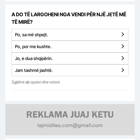
A DO TË LARGOHENI NGA VENDI PËR NJË JETË MË
TË MIRË?
Po, sa më shpejt.
Po, por me kushte.
Jo, e dua shqipërin.
Jam tashmë jashtë.
Zgjidhni një opsion dhe votoni.