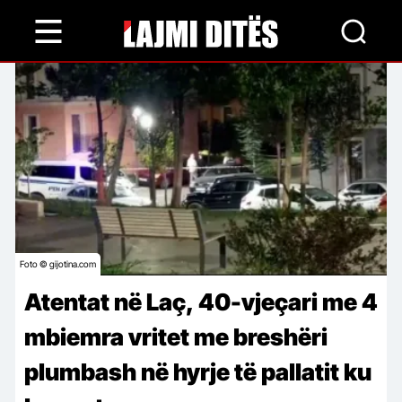
Skip
to
main
content
Foto © gijotina.com
Atentat në Laç, 40-vjeçari me 4
mbiemra vritet me breshëri
plumbash në hyrje të pallatit ku