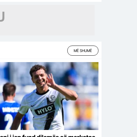
MË SHUMË