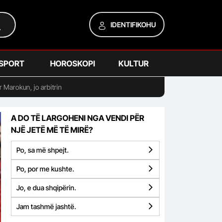
IDENTIFIKOHU
SPORT
HOROSKOPI
KULTUR
r Marokun, jo arbitrin
A DO TË LARGOHENI NGA VENDI PËR
NJË JETË MË TË MIRË?
Po, sa më shpejt.
Po, por me kushte.
Jo, e dua shqipërin.
Jam tashmë jashtë.