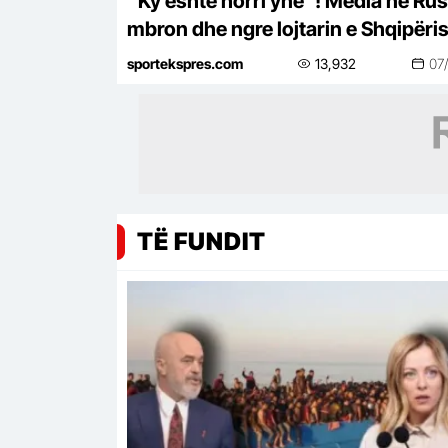
“Ky është horri ynë”! Media në Rus
mbron dhe ngre lojtarin e Shqipëris
Mbijeton mes…kafshëve
sportekspres.com
13,932
07
TË FUNDIT