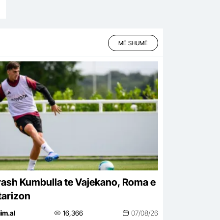
MË SHUMË
ash Kumbulla te Vajekano, Roma e
tarizon
iim.al
16,366
07/08/26