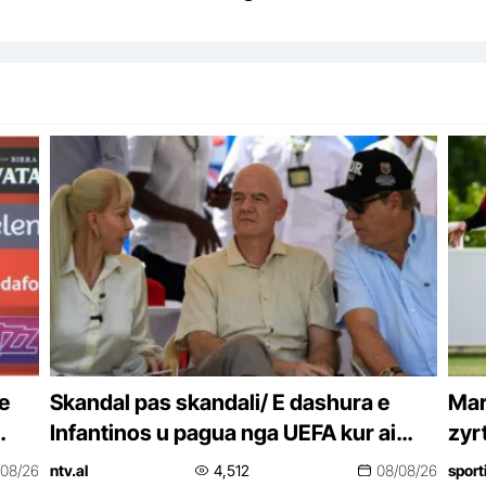
e
Skandal pas skandali/ E dashura e
Mar
Infantinos u pagua nga UEFA kur ai
zyr
ishte sekretar i përgjithshëm
/08/26
ntv.al
4,512
08/08/26
sport