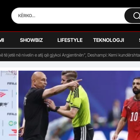
MI
SHOWBIZ
LIFESTYLE
TEKNOLOGJI
në të jetë në nivelin e atij që gjykoi Argjentinën”, Deshampi: Kemi kundërshta