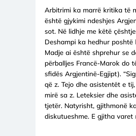
Arbitrimi ka marrë kritika të
është gjykimi ndeshjes Argjen
sot. Në lidhje me këtë çështje
Deshampi ka hedhur poshtë hi
Madje ai është shprehur se do 
përballjes Francë-Marok do të 
sfidës Argjentinë-Egjipt). “S
që z. Tejo dhe asistentët e tij,
mirë sa z. Leteksier dhe asiste
tjetër. Natyrisht, gjithmonë 
diskutueshme. E gjitha varet n