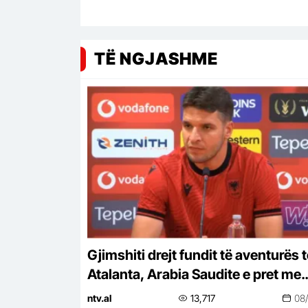
TË NGJASHME
Gjimshiti drejt fundit të aventurës t
Atalanta, Arabia Saudite e pret me
kontratë milionëshe
ntv.al
13,717
08