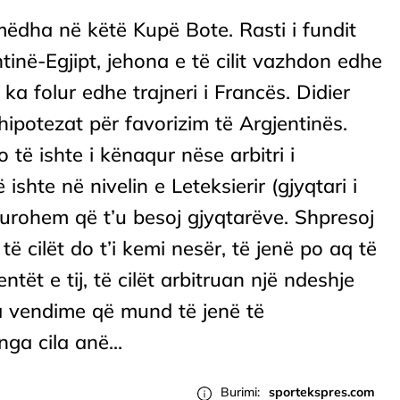
 mëdha në këtë Kupë Bote. Rasti i fundit
tinë-Egjipt, jehona e të cilit vazhdon edhe
 ka folur edhe trajneri i Francës. Didier
potezat për favorizim të Argjentinës.
të ishte i kënaqur nëse arbitri i
ishte në nivelin e Leteksierir (gjyqtari i
igurohem që t’u besoj gjyqtarëve. Shpresoj
 të cilët do t’i kemi nesër, të jenë po aq të
ntët e tij, të cilët arbitruan një ndeshje
ka vendime që mund të jenë të
ga cila anë...
Burimi:
sportekspres.com