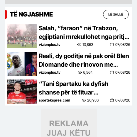
TË NGJASHME
MË SHUMË
Salah, “faraon” në Trabzon,
egjiptiani mrekullohet nga pritja
në stadium, edhe Muçi “fërkon”
vizionplus.tv
13,862
07/08/26
duart
Reali, dy goditje në pak orë! Blen
Diomande dhe rinovon me
Vinicius, Rodri pranë
vizionplus.tv
6,564
07/08/26
Barcelonës
“Tani Spartaku ka dyfish
shanse për të fituar
kampionatin”, ish-lojtari rus:
sportekspres.com
20,936
07/08/26
Daku është sulmuesi që i
mungonte