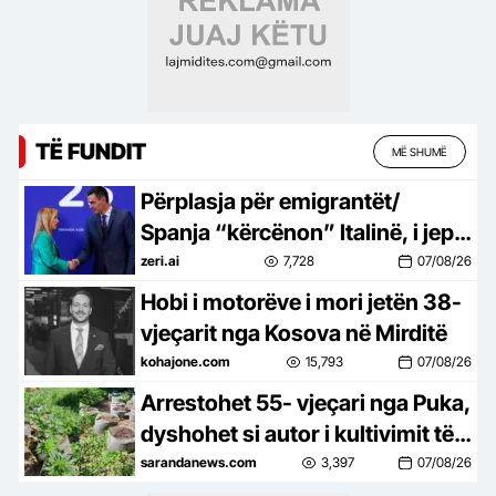
TË FUNDIT
MË SHUMË
Përplasja për emigrantët/
Spanja “kërcënon” Italinë, i jep
ultimatum deri të dielën!
zeri.ai
7,728
07/08/26
Hobi i motorëve i mori jetën 38-
vjeçarit nga Kosova në Mirditë
kohajone.com
15,793
07/08/26
Arrestohet 55- vjeçari nga Puka,
dyshohet si autor i kultivimit të
130 rrënjëve bimë narkotike në
sarandanews.com
3,397
07/08/26