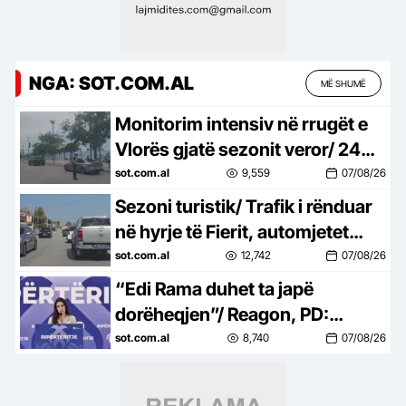
NGA: SOT.COM.AL
MË SHUMË
Monitorim intensiv në rrugët e
Vlorës gjatë sezonit veror/ 24
drejtues mjetesh të arrestuar
sot.com.al
9,559
07/08/26
dhe proceduar
Sezoni turistik/ Trafik i rënduar
në hyrje të Fierit, automjetet
krijojnë radhë deri në 3
sot.com.al
12,742
07/08/26
kilometra
“Edi Rama duhet ta japë
dorëheqjen”/ Reagon, PD:
Kryeqytetin pa Muze, pa Galeri
sot.com.al
8,740
07/08/26
Artesh, pa Teatër dhe pa Cirk
Kombëtar