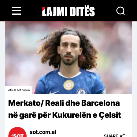
Skip
to
main
content
Foto © sot.com.al
Merkato/ Reali dhe Barcelona
në garë për Kukurelën e Çelsit
sot.com.al
SHARE