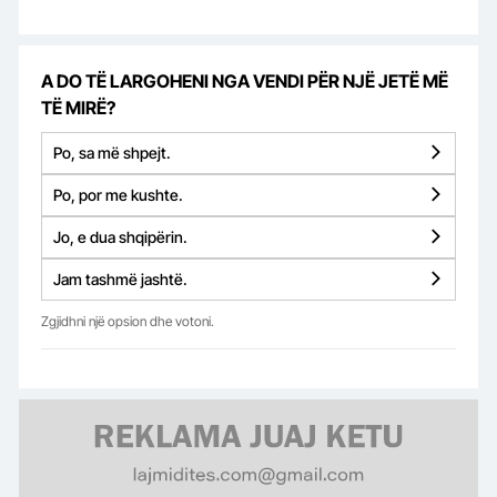
A DO TË LARGOHENI NGA VENDI PËR NJË JETË MË
TË MIRË?
Po, sa më shpejt.
Po, por me kushte.
Jo, e dua shqipërin.
Jam tashmë jashtë.
Zgjidhni një opsion dhe votoni.