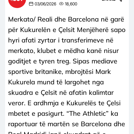
03/06/2026
18,600
Merkato/ Reali dhe Barcelona në garë
për Kukurelën e Çelsit Menjëherë sapo
hyri afati zyrtar i transferimeve në
merkato, klubet e mëdha kanë nisur
goditjet e tyren treg. Sipas mediave
sportive britanike, mbrojtësi Mark
Kukurela mund të largohet nga
skuadra e Çelsit në afatin kalimtar
veror. E ardhmja e Kukurelës te Çelsi
mbetet e pasigurt. “The Athletic” ka
raportuar të martën se Barcelona dhe