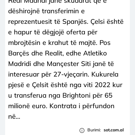
Real Madridi janë skuadrat që e
dëshirojnë transferimin e
reprezentuesit të Spanjës. Çelsi është
e hapur të dëgjojë oferta për
mbrojtësin e krahut të majtë. Pos
Barçës dhe Realit, edhe Atletiko
Madridi dhe Mançester Siti janë të
interesuar për 27-vjeçarin. Kukurela
pjesë e Çelsit është nga viti 2022 kur
u transferua nga Brightoni për 65
milionë euro. Kontrata i përfundon
në...
Burimi:
sot.com.al