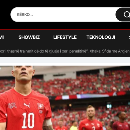
MI
SHOWBIZ
LIFESTYLE
TEKNOLOGJI
, por i thashë trajnerit që do të gjuaja i pari penalltinë”, Xhaka: Sfida me Arg