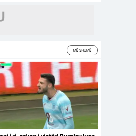
MË SHUMË