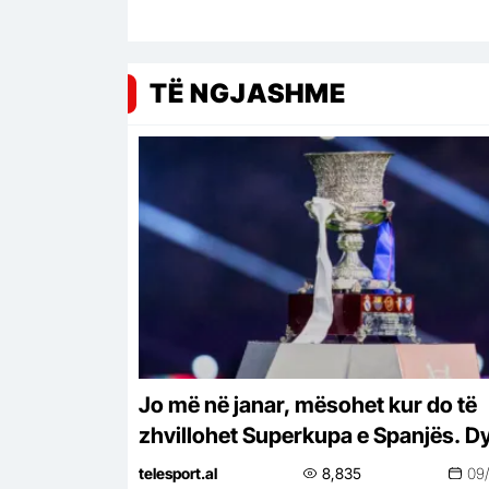
TË NGJASHME
Jo më në janar, mësohet kur do të
zhvillohet Superkupa e Spanjës. D
vende favorite për të organizuar
telesport.al
8,835
09