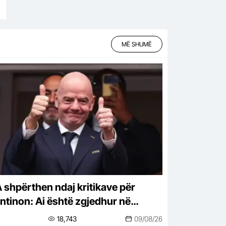
MË SHUMË
A shpërthen ndaj kritikave për
antinon: Ai është zgjedhur në
yrë demokratike
18,743
09/08/26