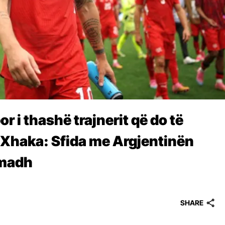
por i thashë trajnerit që do të
”, Xhaka: Sfida me Argjentinën
 madh
SHARE