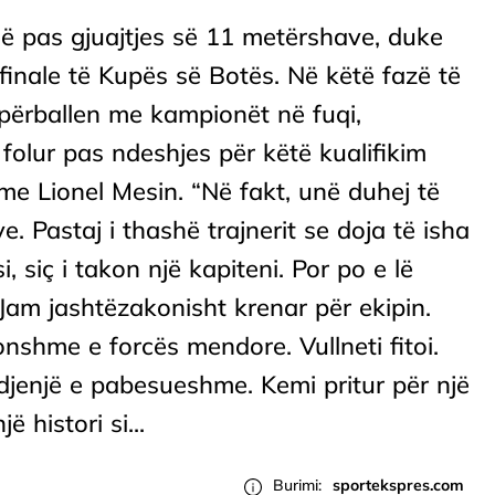
ë pas gjuajtjes së 11 metërshave, duke
kfinale të Kupës së Botës. Në këtë fazë të
 përballen me kampionët në fuqi,
folur pas ndeshjes për këtë kualifikim
me Lionel Mesin. “Në fakt, unë duhej të
ive. Pastaj i thashë trajnerit se doja të isha
i, siç i takon një kapiteni. Por po e lë
am jashtëzakonisht krenar për ekipin.
onshme e forcës mendore. Vullneti fitoi.
ndjenjë e pabesueshme. Kemi pritur për një
 histori si...
Burimi:
sportekspres.com