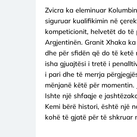
Zvicra ka eleminuar Kolumbin
siguruar kualifikimin në çere
kompeticionit, helvetët do të
Argjentinën. Granit Xhaka ka 
dhe për sfidën që do të ketë 
isha gjuajtësi i tretë i penallt
i pari dhe të merrja përgjegjës
mënjanë këtë për momentin. J
Ishte një shfaqje e jashtëzak
Kemi bërë histori, është një 
kohë të gjatë për të shkruar një