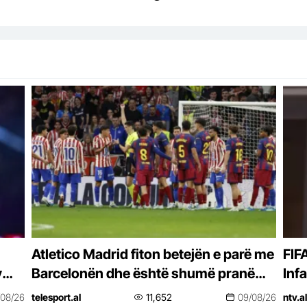
Atletico Madrid fiton betejën e parë me
FIF
y
Barcelonën dhe është shumë pranë
Inf
zyrtarizimit të bujshëm
mën
/08/26
telesport.al
11,652
09/08/26
ntv.al