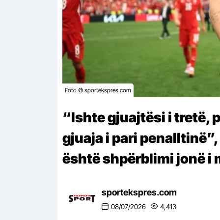
Foto © sportekspres.com
“Ishte gjuajtësi i tretë, 
gjuaja i pari penalltinë
është shpërblimi jonë i
sportekspres.com
08/07/2026
4,413