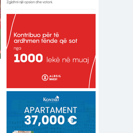
Zgjidhni një opsion dhe votoni.