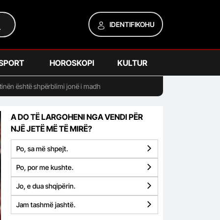
IDENTIFIKOHU
SPORT
HOROSKOPI
KULTUR
jentinën është shpërblimi jonë i madh
A DO TË LARGOHENI NGA VENDI PËR
NJË JETË MË TË MIRË?
Po, sa më shpejt.
Po, por me kushte.
Jo, e dua shqipërin.
Jam tashmë jashtë.