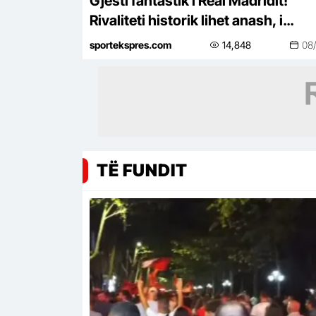
Gjesti fantastik i Real Madridit!
Rivaliteti historik lihet anash, i
shkruajnë mesazhin Lionel Mesit
sportekspres.com
14,848
08
TË FUNDIT