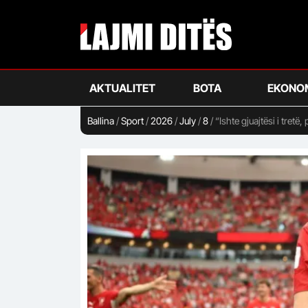
Skip
to
main
content
AKTUALITET
BOTA
EKONO
Ballina
/
Sport
/
2026
/
July
/
8
/
“Ishte gjuajtësi i tretë