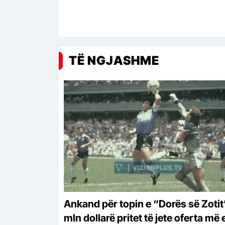
TË NGJASHME
Ankand për topin e “Dorës së Zotit”
mln dollarë pritet të jete oferta më 