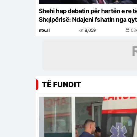
Shehi hap debatin për hartën e re t
Shqipërisë: Ndajeni fshatin nga qyt
ntv.al
8,059
08
TË FUNDIT