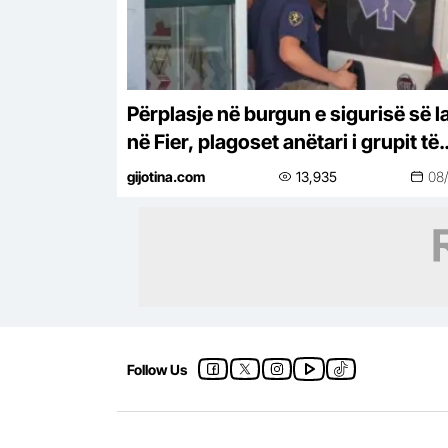
Përplasje në burgun e sigurisë së l
në Fier, plagoset anëtari i grupit të
Bajrajve dhe një tjetër, si nisi sherri
gijotina.com
13,935
08
Follow Us