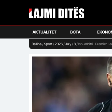
Skip
to
main
content
AKTUALITET
BOTA
EKONO
Ballina
/
Sport
/
2026
/
July
/
8
/
Ish-arbitri i Premier L