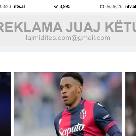
5 vite në Torino
Kay
/08/26
ntv.al
3,995
08/08/26
ntv.al