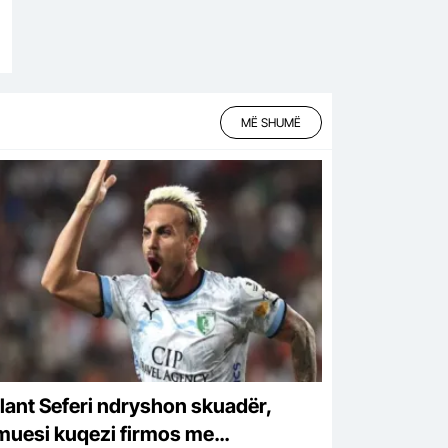
MË SHUMË
lant Seferi ndryshon skuadër,
muesi kuqezi firmos me