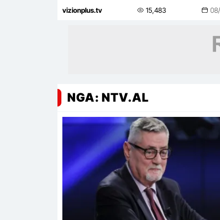
lartë e topit të golit të Maradonës
vizionplus.tv
15,483
08
NGA: NTV.AL