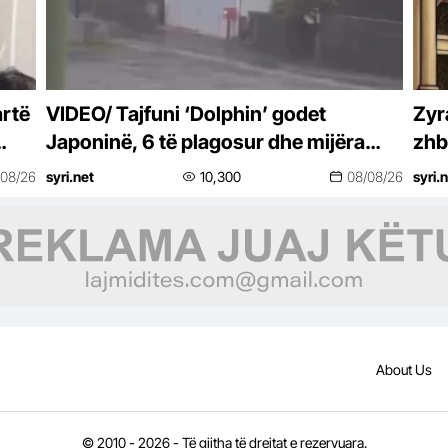
artë
VIDEO/ Tajfuni ‘Dolphin’ godet
Zyr
Japoninë, 6 të plagosur dhe mijëra
zhb
shtëpi pa energji. Kina mbyll portet
/08/26
syri.net
10,300
08/08/26
syri.
About Us
© 2010 - 2026 - Të gjitha të drejtat e rezervuara.