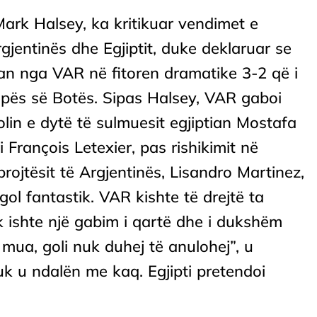
 Mark Halsey, ka kritikuar vendimet e
gjentinës dhe Egjiptit, duke deklaruar se
an nga VAR në fitoren dramatike 3-2 që i
Kupës së Botës. Sipas Halsey, VAR gaboi
olin e dytë të sulmuesit egjiptian Mostafa
i François Letexier, pas rishikimit në
rojtësit të Argjentinës, Lisandro Martinez,
ë gol fantastik. VAR kishte të drejtë ta
k ishte një gabim i qartë dhe i dukshëm
 mua, goli nuk duhej të anulohej”, u
k u ndalën me kaq. Egjipti pretendoi