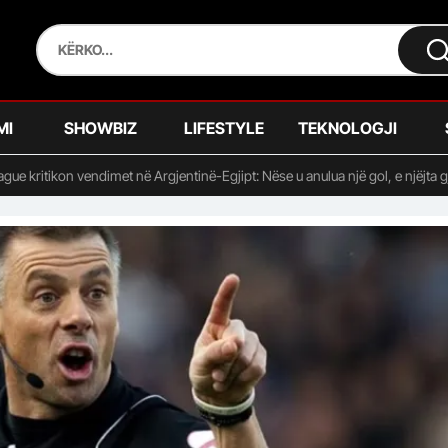
MI
SHOWBIZ
LIFESTYLE
TEKNOLOGJI
eague kritikon vendimet në Argjentinë-Egjipt: Nëse u anulua një gol, e njëjta 