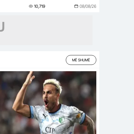
serisporin
10,719
08/08/26
MË SHUMË