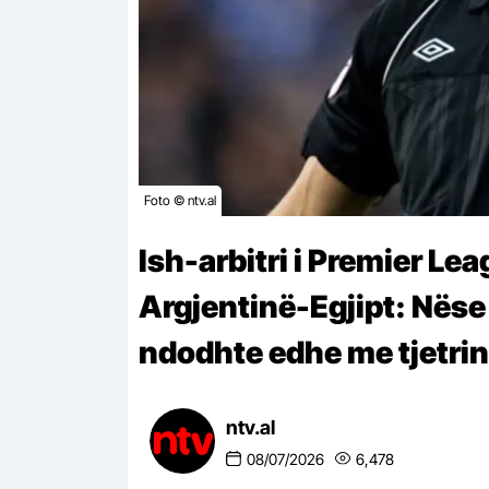
Foto © ntv.al
Ish-arbitri i Premier Le
Argjentinë-Egjipt: Nëse u
ndodhte edhe me tjetrin
ntv.al
08/07/2026
6,478