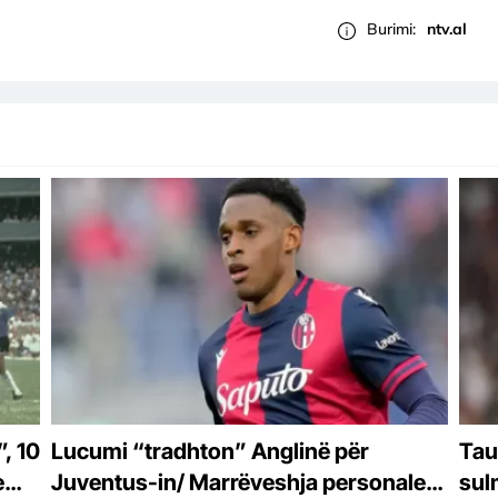
Burimi:
ntv.al
, 10
Lucumi “tradhton” Anglinë për
Tau
e
Juventus-in/ Marrëveshja personale,
sul