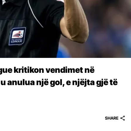
ague kritikon vendimet në
 anulua një gol, e njëjta gjë të
SHARE