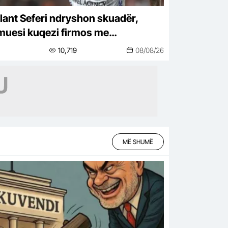
lant Seferi ndryshon skuadër,
muesi kuqezi firmos me
serisporin
10,719
08/08/26
MË SHUMË