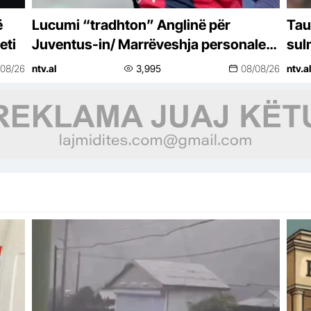
ë
Lucumi “tradhton” Anglinë për
Tau
eti
Juventus-in/ Marrëveshja personale,
sul
5 vite në Torino
Kay
/08/26
ntv.al
3,995
08/08/26
ntv.al