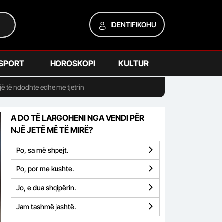
IDENTIFIKOHU
SPORT
HOROSKOPI
KULTUR
gjë të ndodhte edhe me tjetrin
A DO TË LARGOHENI NGA VENDI PËR
NJË JETË MË TË MIRË?
Po, sa më shpejt.
Po, por me kushte.
Jo, e dua shqipërin.
Jam tashmë jashtë.