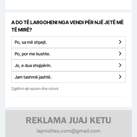
A DO TË LARGOHENI NGA VENDI PËR NJË JETË MË
TË MIRË?
Po, sa më shpejt.
Po, por me kushte.
Jo, e dua shqipërin.
Jam tashmë jashtë.
Zgjidhni një opsion dhe votoni.