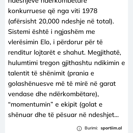
ndeshjeve ndërkombëtare
konkurruese që nga viti 1978
(afërsisht 20,000 ndeshje në total).
Sistemi është i ngjashëm me
vlerësimin Elo, i përdorur për të
renditur lojtarët e shahut. Megjithatë,
hulumtimi tregon gjithashtu ndikimin e
talentit të shënimit (prania e
golashënuesve më të mirë në garat
vendase dhe ndërkombëtare),
“momentumin” e ekipit (golat e
shënuar dhe të pësuar në ndeshjet...
Burimi:
sportiim.al