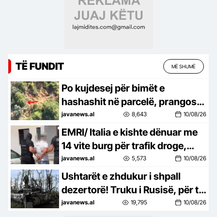
TË FUNDIT
MË SHUMË
Po kujdesej për bimët e
hashashit në parcelë, prangoset
në flagrancë 62-vjeçari në
javanews.al
8,643
10/08/26
Krujë!
EMRI/ Italia e kishte dënuar me
14 vite burg për trafik droge,
arrestohet në Durrës 43-vjeçari
javanews.al
5,573
10/08/26
me dy identitete! Do
Ushtarët e zhdukur i shpall
ekstradohet
dezertorë! Truku i Rusisë, për të
kursyer para –
javanews.al
19,795
10/08/26