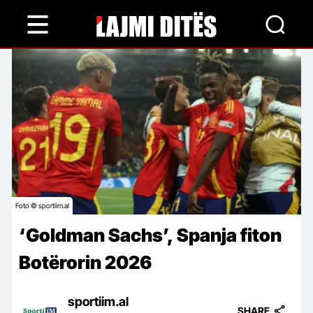
Skip
to
main
content
Foto © sportiim.al
‘Goldman Sachs’, Spanja fiton
Botërorin 2026
sportiim.al
SHARE