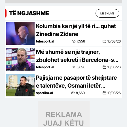
TË NGJASHME
MË SHUMË
Kolumbia ka një yll të ri… quhet
Zinedine Zidane
telesport.al
7,556
10/08/26
Më shumë se një trajner,
zbulohet sekreti i Barcelona-s
në merkato
telesport.al
5,698
10/08/26
Pajisja me pasaportë shqiptare
e talentëve, Osmani letër
Presidentit Begaj
sportiim.al
8,660
10/08/26