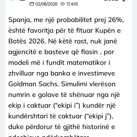
02/06/2026
17,435
Spanja, me një probabilitet prej 26%,
është favoritja për të fituar Kupën e
Botës 2026. Në këtë rast, nuk janë
agjencitë e basteve që flasin , por
modeli më i fundit matematikor i
zhvilluar nga banka e investimeve
Goldman Sachs. Simulimi vlerëson
numrin e golave ​​të shënuar nga një
ekip i caktuar (“ekipi i”) kundër një
kundërshtari të caktuar (“ekipi j”),
duke përdorur të gjithë historinë e