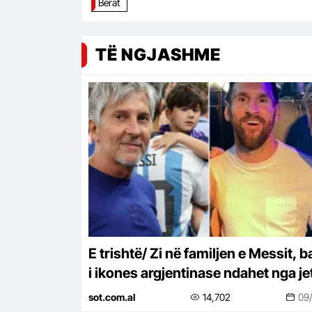
Berat
TË NGJASHME
E trishtë/ Zi në familjen e Messit, b
i ikones argjentinase ndahet nga je
në moshën 68-vjeçare
sot.com.al
14,702
09