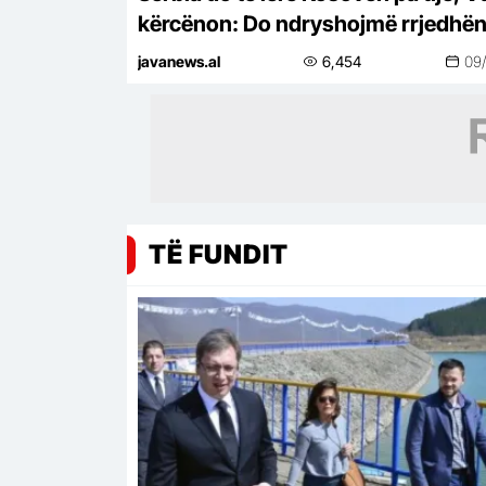
kërcënon: Do ndryshojmë rrjedhën
Ibrit!
javanews.al
6,454
09
TË FUNDIT