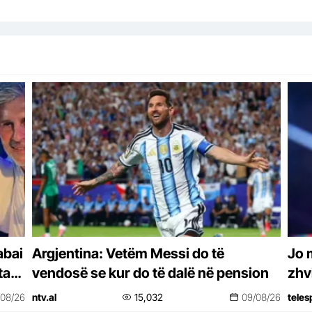
abai
Argjentina: Vetëm Messi do të
Jo 
ta
vendosë se kur do të dalë në pension
zhv
ven
/08/26
ntv.al
15,032
09/08/26
teles