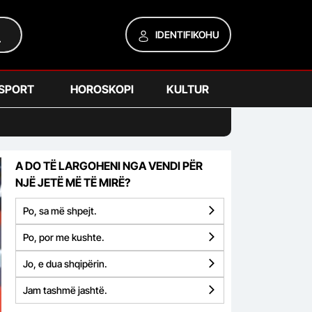
IDENTIFIKOHU
SPORT
HOROSKOPI
KULTUR
A DO TË LARGOHENI NGA VENDI PËR
NJË JETË MË TË MIRË?
Po, sa më shpejt.
Po, por me kushte.
Jo, e dua shqipërin.
Jam tashmë jashtë.