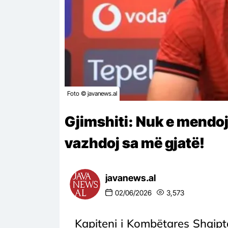
Foto © javanews.al
Gjimshiti: Nuk e mendo
vazhdoj sa më gjatë!
javanews.al
02/06/2026
3,573
Kapiteni i Kombëtares Shqiptar