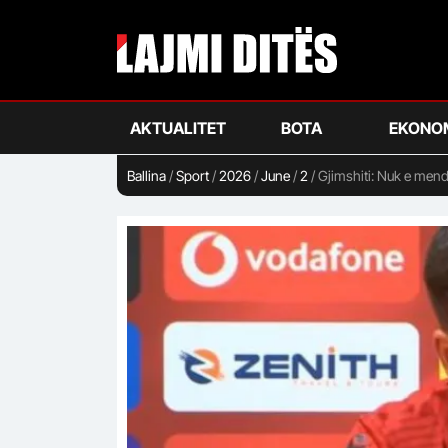
Skip
to
main
content
AKTUALITET
BOTA
EKONO
Ballina
/
Sport
/
2026
/
June
/
2
/
Gjimshiti: Nuk e mend