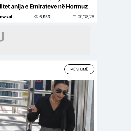
itet anija e Emirateve në Hormuz
ews.al
6,953
09/08/26
MË SHUMË