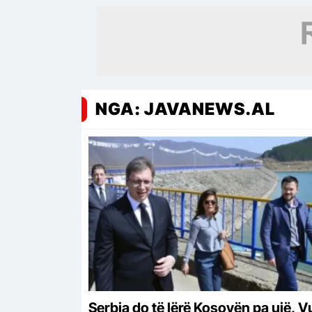
NGA: JAVANEWS.AL
Serbia do të lërë Kosovën pa ujë, V