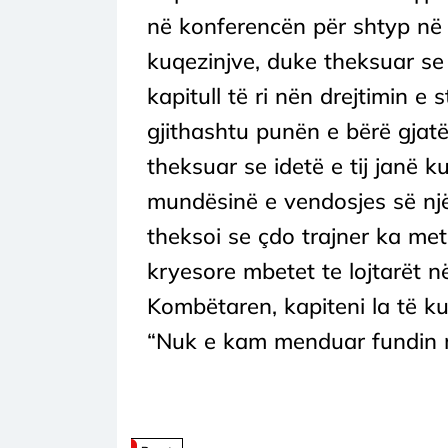
në konferencën për shtyp në 
kuqezinjve, duke theksuar se
kapitull të ri nën drejtimin e s
gjithashtu punën e bërë gjatë 
theksuar se idetë e tij janë 
mundësinë e vendosjes së një f
theksoi se çdo trajner ka met
kryesore mbetet te lojtarët n
Kombëtaren, kapiteni la të k
“Nuk e kam menduar fundin m