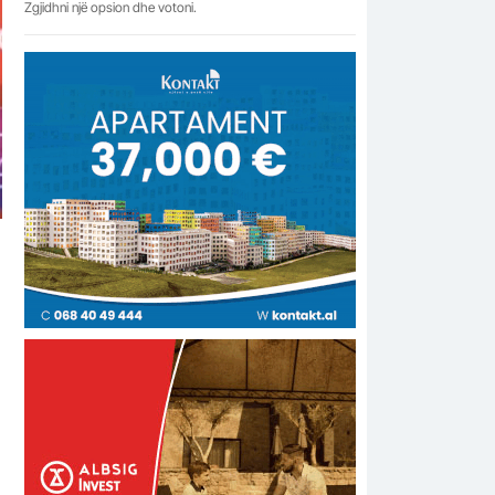
Zgjidhni një opsion dhe votoni.