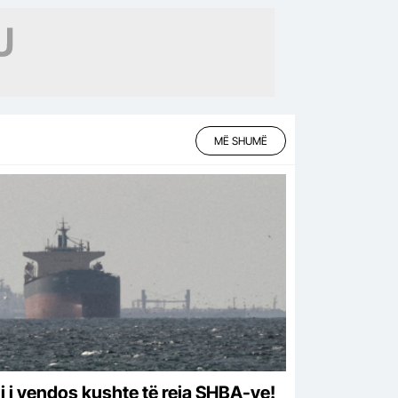
neun
MË SHUMË
ni i vendos kushte të reja SHBA-ve!