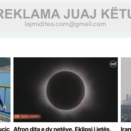
tur
uçiç
Afron dita e dy netëve. Eklipsi i jetës,
Ira