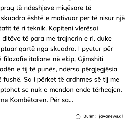
prag të ndeshjeve miqësore të
 skuadra është e motivuar për të nisur një
tafit të ri teknik. Kapiteni vlerësoi
ditëve të para me trajnerin e ri, duke
kuptuar qartë nga skuadra. I pyetur për
ilozofie italiane në ekip, Gjimshiti
odën e tij të punës, ndërsa përgjegjësia
ë fushë. Sa i përket të ardhmes së tij me
uptohet se nuk e mendon ende tërheqjen.
e Kombëtaren. Për sa...
Burimi:
javanews.al