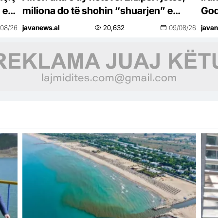
 e
miliona do të shohin “shuarjen” e
God
diellit
/08/26
javanews.al
20,632
09/08/26
javan