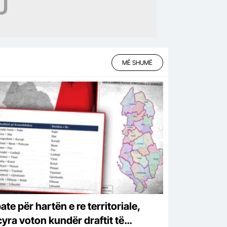
MË SHUMË
te për hartën e re territoriale,
cyra voton kundër draftit të