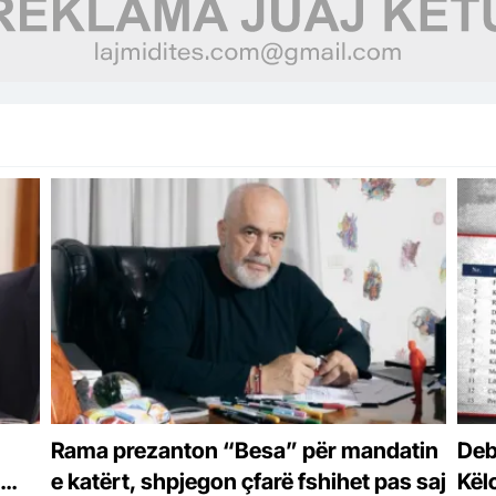
Rama prezanton “Besa” për mandatin
Deba
e katërt, shpjegon çfarë fshihet pas saj
Kël