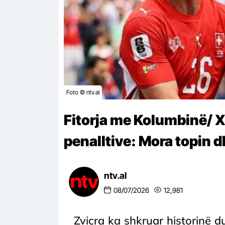
Foto © ntv.al
Fitorja me Kolumbinë/ 
penalltive: Mora topin 
ntv.al
08/07/2026
12,981
Zvicra ka shkruar historinë d