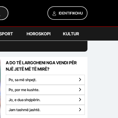
IDENTIFIKOHU
SPORT
HOROSKOPI
KULTUR
A DO TË LARGOHENI NGA VENDI PËR
NJË JETË MË TË MIRË?
Po, sa më shpejt.
Po, por me kushte.
Jo, e dua shqipërin.
Jam tashmë jashtë.