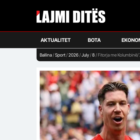
Skip
to
main
content
AKTUALITET
BOTA
EKONO
Ballina
/
Sport
/
2026
/
July
/
8
/
Fitorja me Kolumbinë/