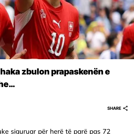
Xhaka zbulon prapaskenën e
dhe…
SHARE
uke siguruar për herë të parë pas 72