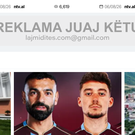
qev
/08/26
ntv.al
6,619
06/08/26
ntv.al