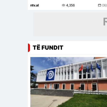
medias
ntv.al
4,356
06
TË FUNDIT