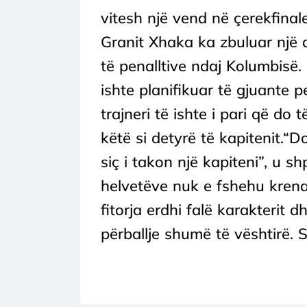
vitesh një vend në çerekfinal
Granit Xhaka ka zbuluar një
të penalltive ndaj Kolumbisë. 
ishte planifikuar të gjuante p
trajneri të ishte i pari që do
këtë si detyrë të kapitenit.“Do
siç i takon një kapiteni”, u s
helvetëve nuk e fshehu krena
fitorja erdhi falë karakterit 
përballje shumë të vështirë. S