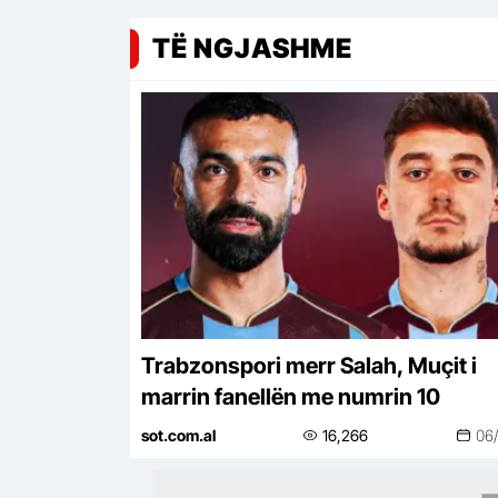
TË NGJASHME
Trabzonspori merr Salah, Muçit i
marrin fanellën me numrin 10
sot.com.al
16,266
06