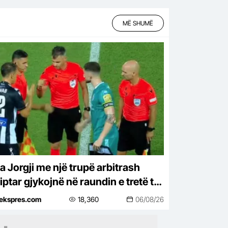
MË SHUMË
a Jorgji me një trupë arbitrash
iptar gjykojnë në raundin e tretë të
A Conference League
tekspres.com
18,360
06/08/26