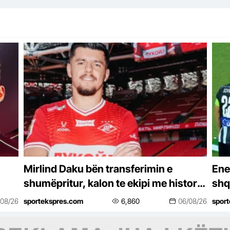
Mirlind Daku bën transferimin e
Ene
shumëpritur, kalon te ekipi me histori
shq
të madhe në futbollin rus
UEF
/08/26
sportekspres.com
6,860
06/08/26
spor