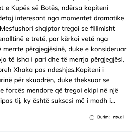
et e Kupës së Botës, ndërsa kapiteni
 detaj interesant nga momentet dramatike
Mesfushori shqiptar tregoi se fillimisht
enalltinë e tretë, por kërkoi vetë nga
 të merrte përgjegjësinë, duke e konsideruar
ja të isha i pari dhe të merrja përgjegjësi,
hpreh Xhaka pas ndeshjes.Kapiteni i
rinë për skuadrën, duke theksuar se
dhe forcës mendore që tregoi ekipi në një
ipas tij, ky është suksesi më i madh i...
Burimi:
ntv.al