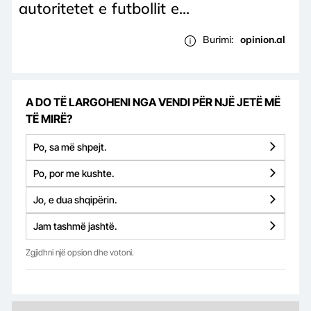
autoritetet e futbollit e...
Burimi:
opinion.al
A DO TË LARGOHENI NGA VENDI PËR NJË JETË MË
TË MIRË?
Po, sa më shpejt.
Po, por me kushte.
Jo, e dua shqipërin.
Jam tashmë jashtë.
Zgjidhni një opsion dhe votoni.