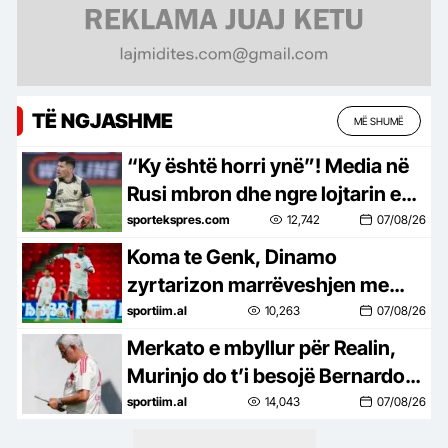
TË NGJASHME
MË SHUMË
“Ky është horri ynë”! Media në
Rusi mbron dhe ngre lojtarin e
Shqipërisë: Mbijeton mes…
sportekspres.com
12,742
07/08/26
kafshëve
Koma te Genk, Dinamo
zyrtarizon marrëveshjen me
klubin belg
sportiim.al
10,263
07/08/26
Merkato e mbyllur për Realin,
Murinjo do t’i besojë Bernardo
Silvës në mesfushë,
sportiim.al
14,043
07/08/26
Mastantuono te Fiore