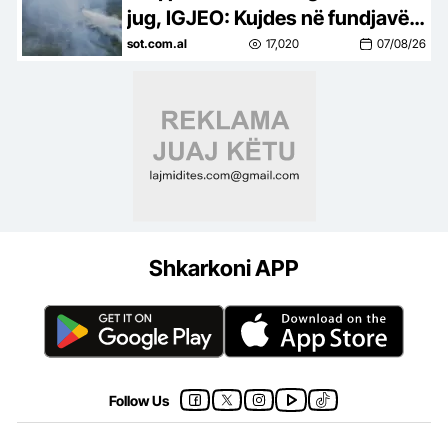
jug, IGJEO: Kujdes në fundjavë,
rrezik i lartë për zjarre në 8
sot.com.al
17,020
07/08/26
qarqe
Shkarkoni APP
Follow Us