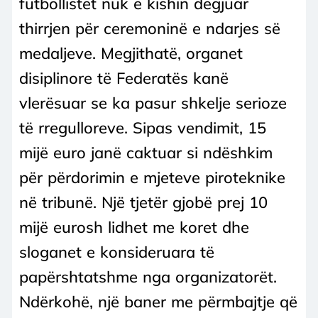
futbollistët nuk e kishin dëgjuar
thirrjen për ceremoninë e ndarjes së
medaljeve. Megjithatë, organet
disiplinore të Federatës kanë
vlerësuar se ka pasur shkelje serioze
të rregulloreve. Sipas vendimit, 15
mijë euro janë caktuar si ndëshkim
për përdorimin e mjeteve piroteknike
në tribunë. Një tjetër gjobë prej 10
mijë eurosh lidhet me koret dhe
sloganet e konsideruara të
papërshtatshme nga organizatorët.
Ndërkohë, një baner me përmbajtje që