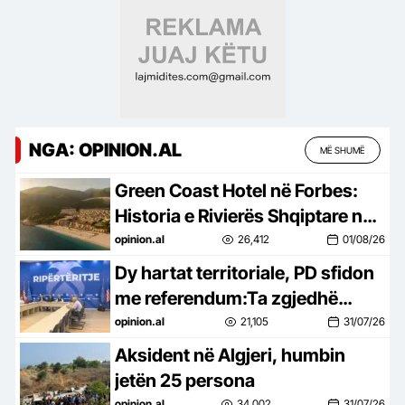
NGA: OPINION.AL
MË SHUMË
Green Coast Hotel në Forbes:
Historia e Rivierës Shqiptare në
skenën ndërkombëtare
opinion.al
26,412
01/08/26
Dy hartat territoriale, PD sfidon
me referendum:Ta zgjedhë
qytetari
opinion.al
21,105
31/07/26
Aksident në Algjeri, humbin
jetën 25 persona
opinion.al
34,002
31/07/26