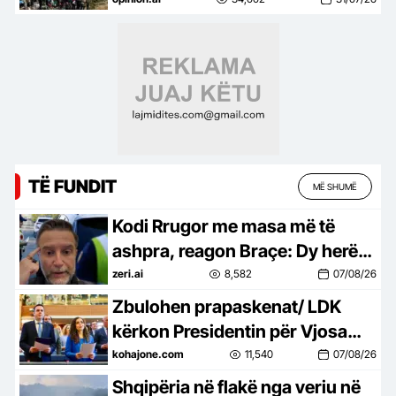
TË FUNDIT
MË SHUMË
Kodi Rrugor me masa më të
ashpra, reagon Braçe: Dy herë
janë boll për të vrarë…jo pasurim
zeri.ai
8,582
07/08/26
për policët (VIDEO)
Zbulohen prapaskenat/ LDK
kërkon Presidentin për Vjosa
Osmanin, kurse Kurti i ofron…
kohajone.com
11,540
07/08/26
Shqipëria në flakë nga veriu në