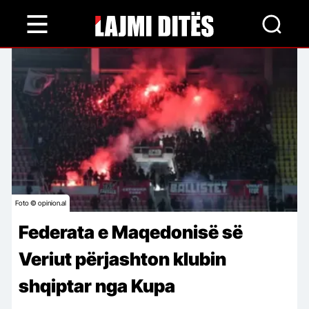
Skip
to
main
content
Foto © opinion.al
Federata e Maqedonisë së
Veriut përjashton klubin
shqiptar nga Kupa