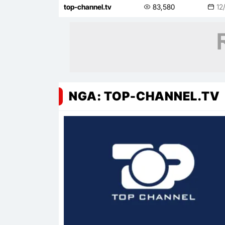
dhë ‘çështja’ Katar
top-channel.tv
83,580
12
NGA: TOP-CHANNEL.TV