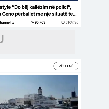
j kallëzim në polici”,
a Ceno përballet me një situatë të
htirë rreziku: Mos më prek damarin
hannel.tv
95,763
31/07/26
nuk të…
MË SHUMË