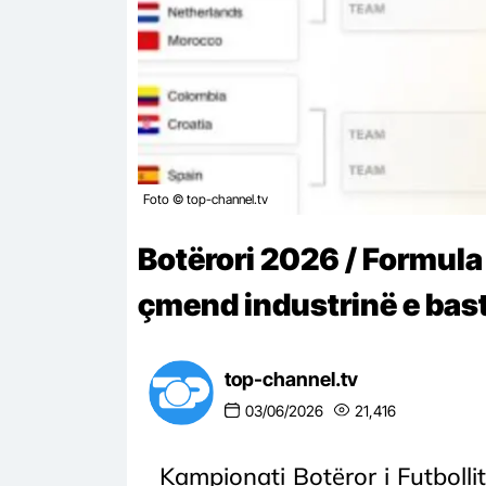
Foto © top-channel.tv
Botërori 2026 / Formula 
çmend industrinë e bas
top-channel.tv
03/06/2026
21,416
Kampionati Botëror i Futboll