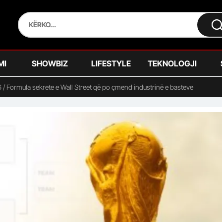
MI
SHOWBIZ
LIFESTYLE
TEKNOLOGJI
 / Formula sekrete e Wall Street që po çmend industrinë e basteve