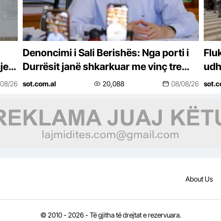
Denoncimi i Sali Berishës: Nga porti i
Flu
je
Durrësit janë shkarkuar me vinç tre
udh
kontejnerë me euro! Prej 5 viteve…
nga 
/08/26
sot.com.al
20,088
08/08/26
sot.c
About Us
© 2010 - 2026 - Të gjitha të drejtat e rezervuara.