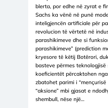
blerta, por edhe në zyrat e f
Sachs ka vënë në punë modele
inteligjencën artificiale për p
revolucion të vërtetë në indus
parashikimeve dhe si funksion
parashikimeve” (prediction m
kryesore të këtij Botërori, d
basteve përmes teknologjisë 
koeficientët përcaktohen nga
zbatohet parimi i “mençurisë 
“aksione” mbi gjasat e ndodhje
shembull, nëse një...