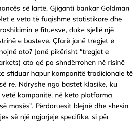
inancës së lartë. Gjiganti bankar Goldman
t e veta të fuqishme statistikore dhe
arashikimin e fituesve, duke sjellë një
trinë e basteve. Çfarë janë tregjet e
ojnë ato? Janë pikërisht “tregjet e
arkets) ato që po shndërrohen në risinë
uke sfiduar hapur kompanitë tradicionale të
së re. Ndryshe nga bastet klasike, ku
 vetë kompanitë, në këto platforma
së masës”. Përdoruesit blejnë dhe shesin
s së një ngjarjeje specifike, si për