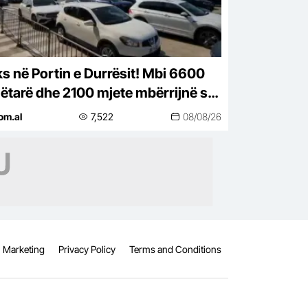
ks në Portin e Durrësit! Mbi 6600
ëtarë dhe 2100 mjete mbërrijnë sot
Italia
om.al
7,522
08/08/26
Marketing
Privacy Policy
Terms and Conditions