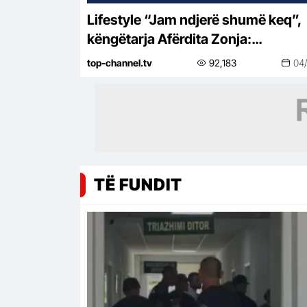
Lifestyle “Jam ndjerë shumë keq”,
këngëtarja Afërdita Zonja:
Parashqevinë nuk e kam takuar në
top-channel.tv
92,183
04
Amerikë. Po të ishte në Shqipëri…
TË FUNDIT