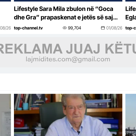
Lifestyle Sara Mila zbulon në “Goca
Lifestyle “Do bë
dhe Gra” prapaskenat e jetës së saj
Egl
politike: Teatër jo i bukur, nuk është aq
vës
/08/26
top-channel.tv
99,704
01/08/26
top-c
tragjike sa duket
se 