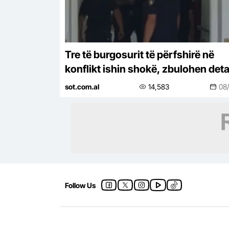
Tre të burgosurit të përfshirë në
konflikt ishin shokë, zbulohen deta
nga sherri në burgun e Fierit
sot.com.al
14,583
08
Follow Us