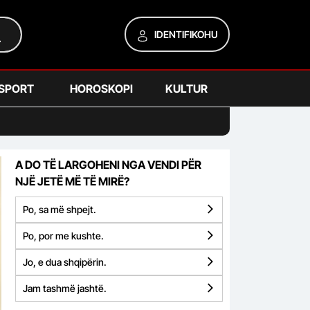
IDENTIFIKOHU
SPORT
HOROSKOPI
KULTUR
A DO TË LARGOHENI NGA VENDI PËR
NJË JETË MË TË MIRË?
Po, sa më shpejt.
Po, por me kushte.
Jo, e dua shqipërin.
Jam tashmë jashtë.