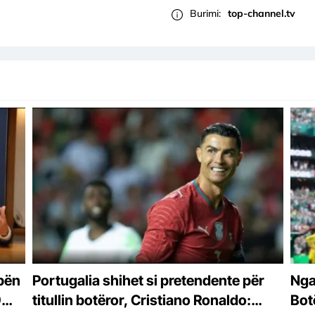
Burimi:
top-channel.tv
 bën
Portugalia shihet si pretendente për
Nga 
9
titullin botëror, Cristiano Ronaldo:
Bot