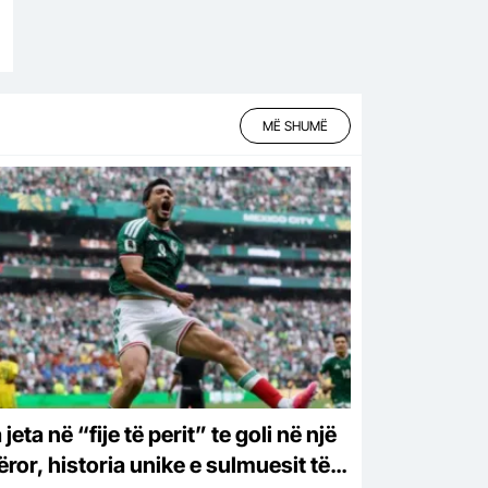
MË SHUMË
jeta në “fije të perit” te goli në një
ëror, historia unike e sulmuesit të