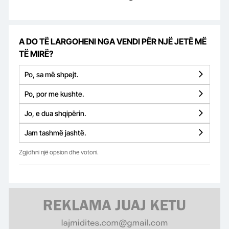
A DO TË LARGOHENI NGA VENDI PËR NJË JETË MË
TË MIRË?
Po, sa më shpejt.
Po, por me kushte.
Jo, e dua shqipërin.
Jam tashmë jashtë.
Zgjidhni një opsion dhe votoni.