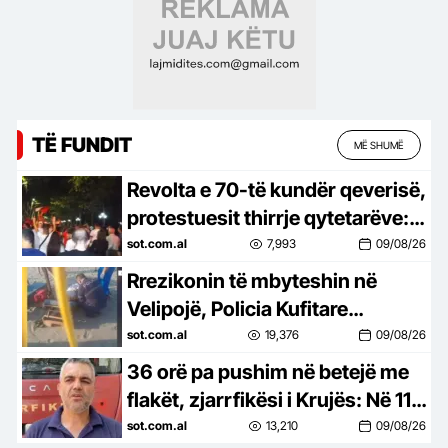
TË FUNDIT
MË SHUMË
Revolta e 70-të kundër qeverisë,
protestuesit thirrje qytetarëve:
Bashkohuni me ne!
sot.com.al
7,993
09/08/26
Rrezikonin të mbyteshin në
Velipojë, Policia Kufitare
shpëton dy pushues
sot.com.al
19,376
09/08/26
36 orë pa pushim në betejë me
flakët, zjarrfikësi i Krujës: Në 11
vite punë, kurrë s’kam parë
sot.com.al
13,210
09/08/26