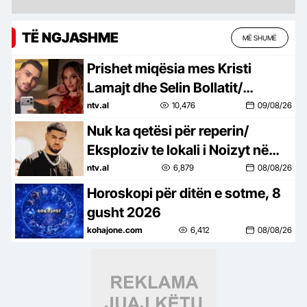
TË NGJASHME
MË SHUMË
Prishet miqësia mes Kristi
Lamajt dhe Selin Bollatit/
Zbulohet arsyeja
ntv.al
10,476
09/08/26
Nuk ka qetësi për reperin/
Eksploziv te lokali i Noizyt në
Durrës
ntv.al
6,879
08/08/26
Horoskopi për ditën e sotme, 8
gusht 2026
kohajone.com
6,412
08/08/26