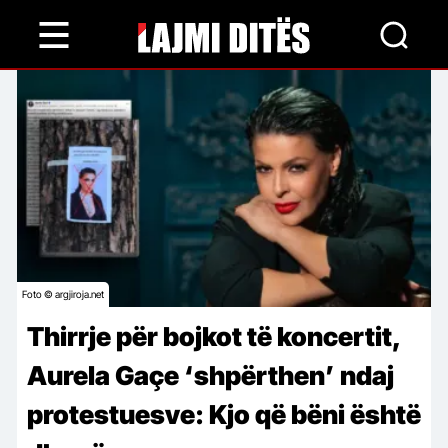
Skip
to
main
content
Foto © argjiroja.net
Thirrje për bojkot të koncertit,
Aurela Gaçe ‘shpërthen’ ndaj
protestuesve: Kjo që bëni është