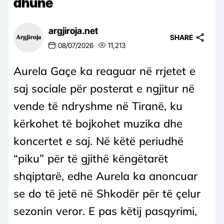
dhunë
argjiroja.net
SHARE
08/07/2026
11,213
Aurela Gaçe ka reaguar në rrjetet e
saj sociale për posterat e ngjitur në
vende të ndryshme në Tiranë, ku
kërkohet të bojkohet muzika dhe
koncertet e saj. Në këtë periudhë
“piku” për të gjithë këngëtarët
shqiptarë, edhe Aurela ka anoncuar
se do të jetë në Shkodër për të çelur
sezonin veror. E pas këtij pasqyrimi,