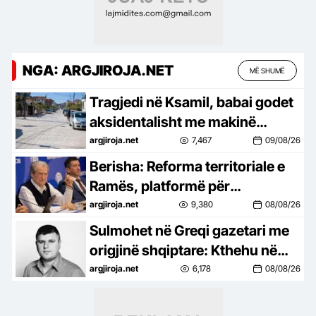
NGA: ARGJIROJA.NET
MË SHUMË
Tragjedi në Ksamil, babai godet
aksidentalisht me makinë
vajzën e tij, 4- vjeçarja ndërron
argjiroja.net
7,467
09/08/26
jetë
Berisha: Reforma territoriale e
Ramës, platformë për
shpopullimin e Shqipërisë
argjiroja.net
9,380
08/08/26
Sulmohet në Greqi gazetari me
origjinë shqiptare: Kthehu në
Shqipëri po s’të pëlqen! Je
argjiroja.net
6,178
08/08/26
mysafir këtu, nuk duhet të
flasësh