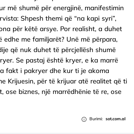
olur më shumë për energjinë, manifestimin
vista: Shpesh themi që “na kapi syri”,
ona për këtë arsye. Por realisht, a duhet
ftë edhe me familjarët? Unë më përpara,
ije që nuk duhet të përcjellësh shumë
 kryer. Se pastaj është kryer, e ka marrë
a fakt i pakryer dhe kur ti je akoma
Krijuesin, për të krijuar atë realitet që ti
t, ose biznes, një marrëdhënie të re, ose
Burimi:
sot.com.al