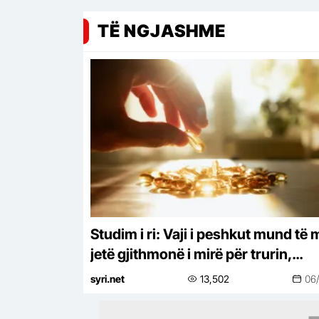
TË NGJASHME
Studim i ri: Vaji i peshkut mund të
jetë gjithmonë i mirë për trurin,
sidomos pas dëmtimeve
syri.net
13,502
06