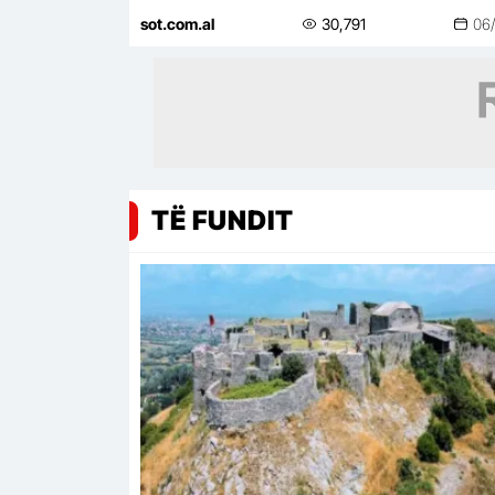
Zvërnec
sot.com.al
30,791
06
TË FUNDIT