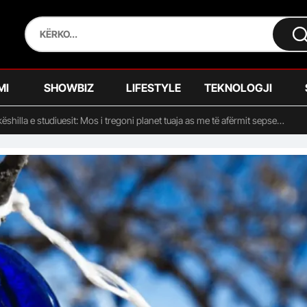
MI
SHOWBIZ
LIFESTYLE
TEKNOLOGJI
këshilla e studiuesit: Mos i tregoni planet tuaja as me të afërmit sepse…