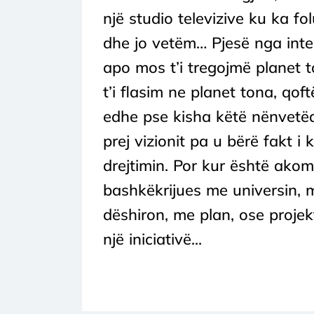
një studio televizive ku ka f
dhe jo vetëm… Pjesë nga inter
apo mos t’i tregojmë planet t
t’i flasim ne planet tona, qo
edhe pse kisha këtë nënvetëd
prej vizionit pa u bërë fakt i
drejtimin. Por kur është akom
bashkëkrijues me universin, me 
dëshiron, me plan, ose projek
një iniciativë...