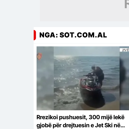
NGA: SOT.COM.AL
Rrezikoi pushuesit, 300 mijë lekë
gjobë për drejtuesin e Jet Ski në