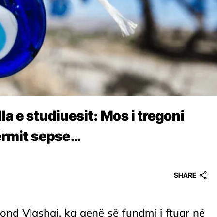
la e studiuesit: Mos i tregoni
fërmit sepse…
SHARE
mond Vlashaj, ka qenë së fundmi i ftuar në