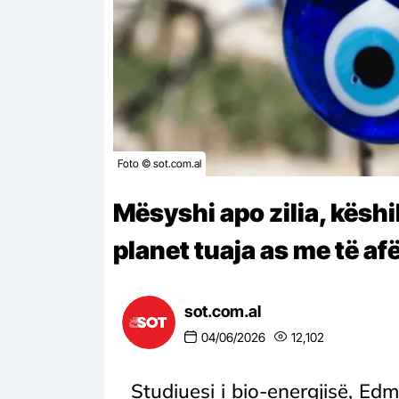
Foto © sot.com.al
Mësyshi apo zilia, këshil
planet tuaja as me të a
sot.com.al
04/06/2026
12,102
Studiuesi i bio-energjisë, Ed