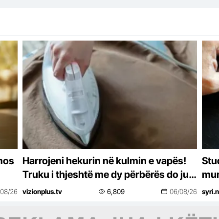
 mos
Harrojeni hekurin në kulmin e vapës!
Stud
Truku i thjeshtë me dy përbërës do ju
mun
ndihmojë që të hiqni rrudhat nga
/08/26
vizionplus.tv
6,809
06/08/26
syri.
rrobat