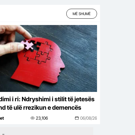
MË SHUMË
imi i ri: Ndryshimi i stilit të jetesës
d të ulë rrezikun e demencës
net
23,106
06/08/26