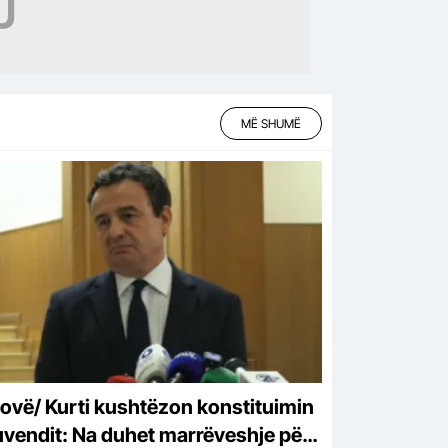
MË SHUMË
ovë/ Kurti kushtëzon konstituimin
uvendit: Na duhet marrëveshje për