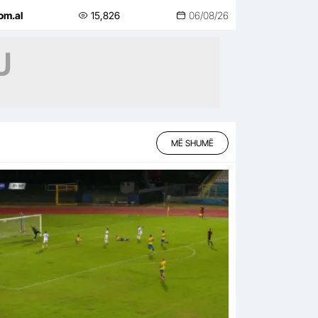
sidentin, vetëm kështu
om.al
15,826
06/08/26
mangim…
MË SHUMË