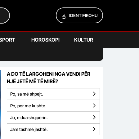
IDENTIFIKOHU
SPORT
HOROSKOPI
KULTUR
A DO TË LARGOHENI NGA VENDI PËR
NJË JETË MË TË MIRË?
Po, sa më shpejt.
Po, por me kushte.
Jo, e dua shqipërin.
Jam tashmë jashtë.