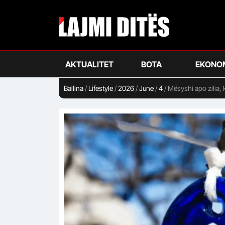
Skip
to
main
content
AKTUALITET
BOTA
EKONO
Ballina
/
Lifestyle
/
2026
/
June
/
4
/
Mësyshi apo zilia, 