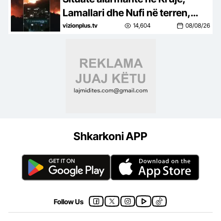
Lamallari dhe Nufi në terren,
apel banorëve pë evakuim
vizionplus.tv
14,604
08/08/26
Shkarkoni APP
Follow Us