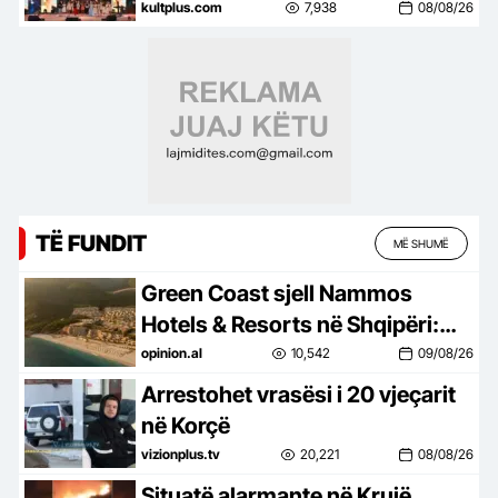
NONA
kultplus.com
7,938
08/08/26
TË FUNDIT
MË SHUMË
Green Coast sjell Nammos
Hotels & Resorts në Shqipëri:
Destinacion i ri lifestyle
opinion.al
10,542
09/08/26
Arrestohet vrasësi i 20 vjeçarit
në Korçë
vizionplus.tv
20,221
08/08/26
Situatë alarmante në Krujë,