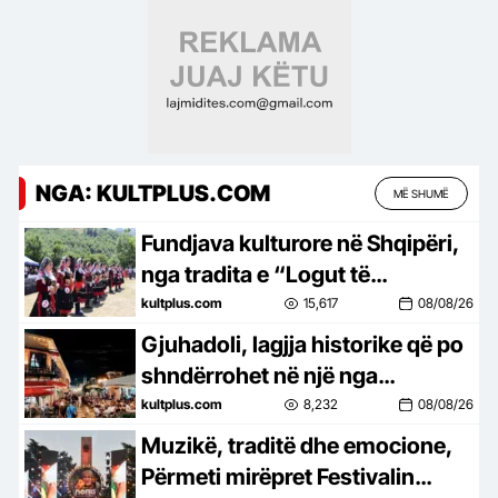
NGA: KULTPLUS.COM
MË SHUMË
Fundjava kulturore në Shqipëri,
nga tradita e “Logut të
Bjeshkëve” te tingujt e “Porto
kultplus.com
15,617
08/08/26
Palermo Festival”
Gjuhadoli, lagjja historike që po
shndërrohet në një nga
atraksionet kryesore të
kultplus.com
8,232
08/08/26
Shkodrës
Muzikë, traditë dhe emocione,
Përmeti mirëpret Festivalin