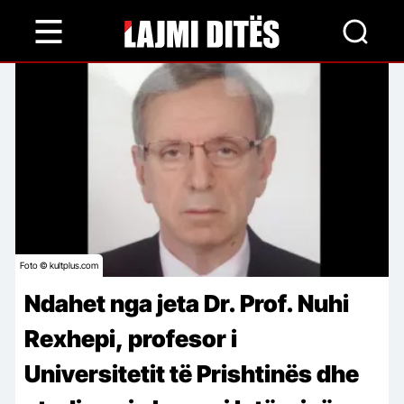
Skip
to
main
content
Foto © kultplus.com
Ndahet nga jeta Dr. Prof. Nuhi
Rexhepi, profesor i
Universitetit të Prishtinës dhe