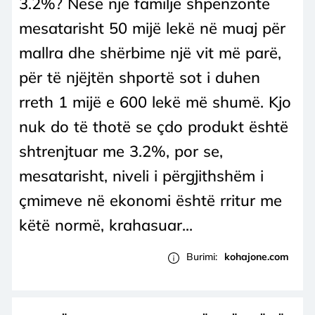
3.2%? Nëse një familje shpenzonte
mesatarisht 50 mijë lekë në muaj për
mallra dhe shërbime një vit më parë,
për të njëjtën shportë sot i duhen
rreth 1 mijë e 600 lekë më shumë. Kjo
nuk do të thotë se çdo produkt është
shtrenjtuar me 3.2%, por se,
mesatarisht, niveli i përgjithshëm i
çmimeve në ekonomi është rritur me
këtë normë, krahasuar...
Burimi:
kohajone.com