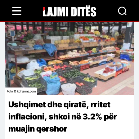
Skip
to
main
content
Foto © kohajone.com
Ushqimet dhe qiratë, rritet
inflacioni, shkoi në 3.2% për
muajin qershor