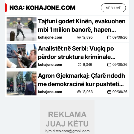
NGA: KOHAJONE.COM
MË SHUMË
Tajfuni godet Kinën, evakuohen
mbi 1 milion banorë, hapen
1,000 strehimore emergjente,
kohajone.com
12,895
09/08/26
anulohen 1,400 fluturime
Analistët në Serbi: Vuçiq po
përdor struktura kriminale
parapolicore për të frikësuar
kohajone.com
6,346
09/08/26
kundërshtarët
Agron Gjekmarkaj: Çfarë ndodh
me demokracinë kur pushteti
përpiqet t’i mbyllë gojën
kohajone.com
18,953
09/08/26
medias?