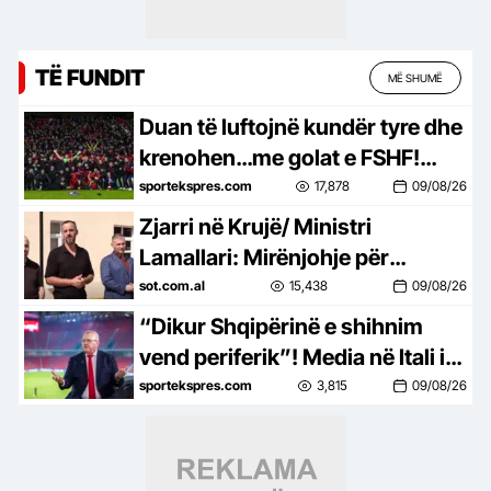
TË FUNDIT
MË SHUMË
Duan të luftojnë kundër tyre dhe
krenohen…me golat e FSHF!
Turpi nuk ka fund, çfarë trajtimi i
sportekspres.com
17,878
09/08/26
bëjnë talenteve të Shqipërisë
Zjarri në Krujë/ Ministri
Lamallari: Mirënjohje për
efektivët që luftuan me flakët,
sot.com.al
15,438
09/08/26
çdo sekondë vlen
“Dikur Shqipërinë e shihnim
vend periferik”! Media në Itali i
jep jehonë punës së Armand
sportekspres.com
3,815
09/08/26
Dukës: Ky njeri shikon drejt së
ardhmes