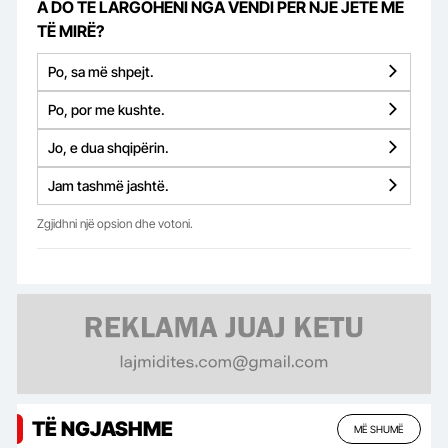
A DO TË LARGOHENI NGA VENDI PËR NJË JETË MË
TË MIRË?
Po, sa më shpejt.
Po, por me kushte.
Jo, e dua shqipërin.
Jam tashmë jashtë.
Zgjidhni një opsion dhe votoni.
TË NGJASHME
MË SHUMË