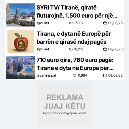
SYRI TV/ Tiranë, qiratë
fluturojnë, 1.500 euro për një
2+1 në zemër të Tiranës
syri.net
17,802
09/08/26
Tirana, e dyta në Europë për
barrën e qirasë ndaj pagës
syri.net
18,219
09/08/26
710 euro qira, 760 euro pagë:
Tirana e dyta në Europë për
barrën e strehimit
javanews.al
11,884
09/08/26