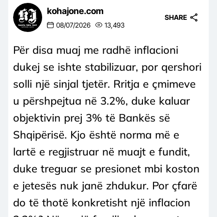
kohajone.com
SHARE
08/07/2026
13,493
Për disa muaj me radhë inflacioni
dukej se ishte stabilizuar, por qershori
solli një sinjal tjetër. Rritja e çmimeve
u përshpejtua në 3.2%, duke kaluar
objektivin prej 3% të Bankës së
Shqipërisë. Kjo është norma më e
lartë e regjistruar në muajt e fundit,
duke treguar se presionet mbi koston
e jetesës nuk janë zhdukur. Por çfarë
do të thotë konkretisht një inflacion