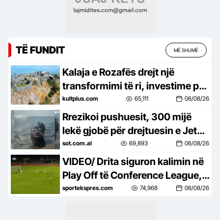
TË FUNDIT
MË SHUMË
Kalaja e Rozafës drejt një
transformimi të ri, investime për
trashëgiminë dhe turizmin
kultplus.com
65,111
06/08/26
Rrezikoi pushuesit, 300 mijë
lekë gjobë për drejtuesin e Jet
Ski në Zvërnec
sot.com.al
69,893
06/08/26
VIDEO/ Drita siguron kalimin në
Play Off të Conference League, e
mbyll me një ndeshje takimin
sportekspres.com
74,968
06/08/26
kundër Tre Fiorit