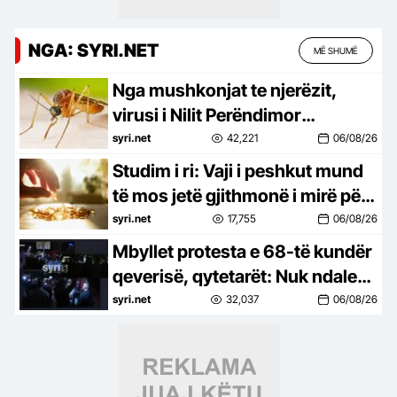
NGA: SYRI.NET
MË SHUMË
Nga mushkonjat te njerëzit,
virusi i Nilit Perëndimor
përhapet në 7 vende të Europës,
syri.net
42,221
06/08/26
94 raste në Itali dhe 6 viktima në
Studim i ri: Vaji i peshkut mund
Greqi
të mos jetë gjithmonë i mirë për
trurin, sidomos pas dëmtimeve
syri.net
17,755
06/08/26
Mbyllet protesta e 68-të kundër
qeverisë, qytetarët: Nuk ndalemi
deri në largimin e Ramës
syri.net
32,037
06/08/26