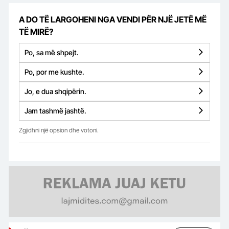
A DO TË LARGOHENI NGA VENDI PËR NJË JETË MË
TË MIRË?
Po, sa më shpejt.
Po, por me kushte.
Jo, e dua shqipërin.
Jam tashmë jashtë.
Zgjidhni një opsion dhe votoni.