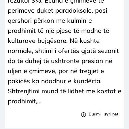
rezultoi 3%. Ecuria e çmimeve të
perimeve duket paradoksale, pasi
qershori përkon me kulmin e
prodhimit të një pjese të madhe të
kulturave bujqësore. Në kushte
normale, shtimi i ofertës gjatë sezonit
do të duhej të ushtronte presion në
uljen e çmimeve, por në tregjet e
pakicës ka ndodhur e kundërta.
Shtrenjtimi mund të lidhet me kostot e
prodhimit,...
Burimi:
syri.net