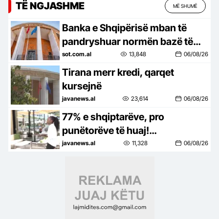
TË NGJASHME
MË SHUMË
Banka e Shqipërisë mban të
pandryshuar normën bazë të
interesit në 2,5%, ja detajet
sot.com.al
13,848
06/08/26
Tirana merr kredi, qarqet
kursejnë
javanews.al
23,614
06/08/26
77% e shqiptarëve, pro
punëtorëve të huaj!
Pakënaqësia ekonomike mbetet
javanews.al
11,328
06/08/26
e lartë në Ballkan