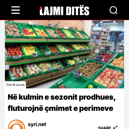
Skip
to
main
content
Foto © syri.net
Në kulmin e sezonit prodhues,
fluturojnë çmimet e perimeve
syri.net
SHARE