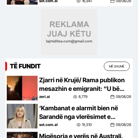
efektivët që luftuan me flakët,
sot.com.al
16,941
09/08/26
çdo sekondë vlen
TË FUNDIT
MË SHUMË
Zjarri në Krujë/ Rama publikon
mesazhin e emigranit: “U bë
gjithçka për shuarjen e flakëve”
zeri.ai
8,779
09/08/26
‘Kambanat e alarmit bien në
Sarandë nga vlerësimet e
turistëve’, Zhupa: Bukuria nuk
sot.com.al
15,510
09/08/26
mjafton kur qyteti qeveriset keq!
Miqësorja e verës në Australi,