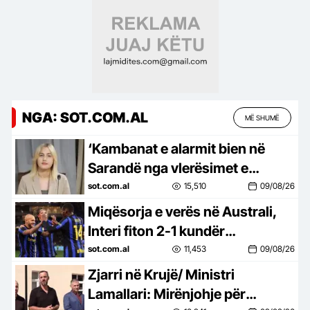
NGA: SOT.COM.AL
MË SHUMË
‘Kambanat e alarmit bien në
Sarandë nga vlerësimet e
turistëve’, Zhupa: Bukuria nuk
sot.com.al
15,510
09/08/26
mjafton kur qyteti qeveriset keq!
Miqësorja e verës në Australi,
Interi fiton 2-1 kundër
Juventusit, Zhegrova luajti nga
sot.com.al
11,453
09/08/26
minuta e parë
Zjarri në Krujë/ Ministri
Lamallari: Mirënjohje për