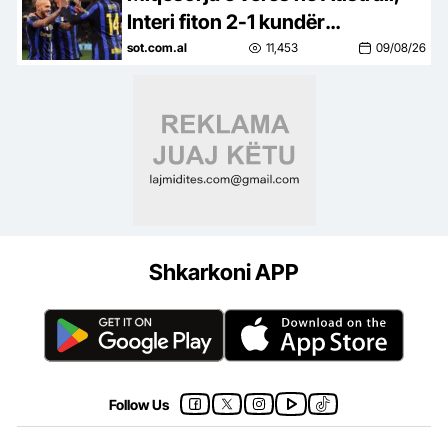
Interi fiton 2-1 kundër
Juventusit, Zhegrova luajti nga
sot.com.al
11,453
09/08/26
minuta e parë
Shkarkoni APP
Follow Us