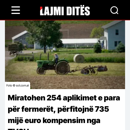
Skip
to
main
content
Foto © sot.com.al
Miratohen 254 aplikimet e para
për fermerët, përfitojnë 735
mijë euro kompensim nga