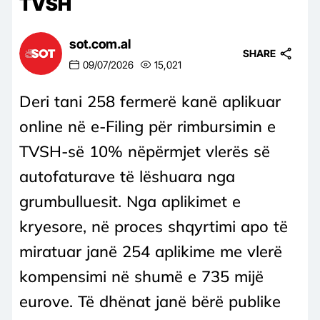
TVSH
sot.com.al
SHARE
09/07/2026
15,021
Deri tani 258 fermerë kanë aplikuar
online në e-Filing për rimbursimin e
TVSH-së 10% nëpërmjet vlerës së
autofaturave të lëshuara nga
grumbulluesit. Nga aplikimet e
kryesore, në proces shqyrtimi apo të
miratuar janë 254 aplikime me vlerë
kompensimi në shumë e 735 mijë
eurove. Të dhënat janë bërë publike