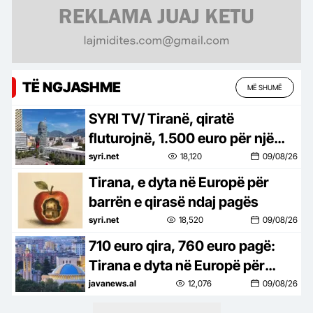
TË NGJASHME
MË SHUMË
SYRI TV/ Tiranë, qiratë
fluturojnë, 1.500 euro për një
2+1 në zemër të Tiranës
syri.net
18,120
09/08/26
Tirana, e dyta në Europë për
barrën e qirasë ndaj pagës
syri.net
18,520
09/08/26
710 euro qira, 760 euro pagë:
Tirana e dyta në Europë për
barrën e strehimit
javanews.al
12,076
09/08/26