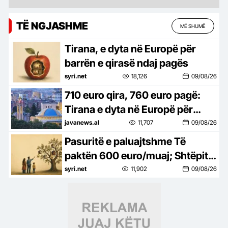
TË NGJASHME
MË SHUMË
Tirana, e dyta në Europë për
barrën e qirasë ndaj pagës
syri.net
18,126
09/08/26
710 euro qira, 760 euro pagë:
Tirana e dyta në Europë për
barrën e strehimit
javanews.al
11,707
09/08/26
Pasuritë e paluajtshme Të
paktën 600 euro/muaj; Shtëpitë
me qira bëhen ‘mollë e ndaluar’
syri.net
11,902
09/08/26
për shqiptarët