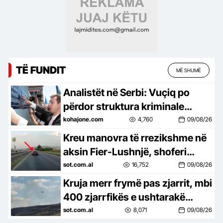
TË FUNDIT
MË SHUMË
Analistët në Serbi: Vuçiq po
përdor struktura kriminale
parapolicore për të frikësuar
kohajone.com
4,760
09/08/26
kundërshtarët
Kreu manovra të rrezikshme në
aksin Fier-Lushnjë, shoferi
gjobitet me 60 mijë lekë pas
sot.com.al
16,752
09/08/26
videos së publikuar në rrjet
Kruja merr frymë pas zjarrit, mbi
400 zjarrfikës e ushtarakë
mbrojtën qytetin, banorët
sot.com.al
8,071
09/08/26