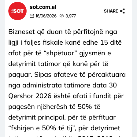
sot.com.al
SHARE
16/06/2026
3,977
Bizneset që duan të përfitojnë nga
ligji i faljes fiskale kanë edhe 15 ditë
afat për të “shpëtuar” gjysmën e
detyrimit tatimor që kanë për të
paguar. Sipas afateve të përcaktuara
nga administrata tatimore data 30
Qershor 2026 është afati i fundit për
pagesën njëherësh të 50% të
detyrimit principal, për të përfituar
“fshirjen e 50% të tij”, për detyrimet