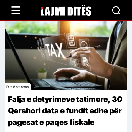
Skip
to
main
content
Foto © sot.com.al
Falja e detyrimeve tatimore, 30
Qershori data e fundit edhe për
pagesat e paqes fiskale