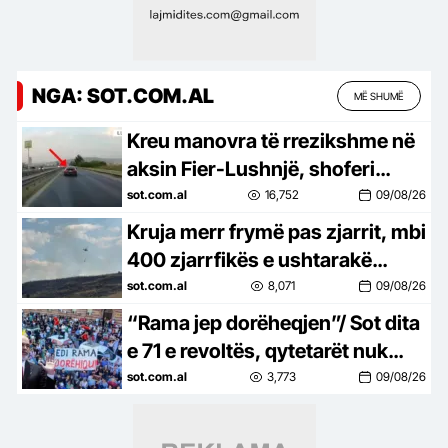
NGA: SOT.COM.AL
MË SHUMË
Kreu manovra të rrezikshme në
aksin Fier-Lushnjë, shoferi
gjobitet me 60 mijë lekë pas
sot.com.al
16,752
09/08/26
videos së publikuar në rrjet
Kruja merr frymë pas zjarrit, mbi
400 zjarrfikës e ushtarakë
mbrojtën qytetin, banorët
sot.com.al
8,071
09/08/26
kthehen në shtëpi
“Rama jep dorëheqjen”/ Sot dita
e 71 e revoltës, qytetarët nuk
heqin dorë, kërkojnë ndryshim
sot.com.al
3,773
09/08/26
të klasës politike