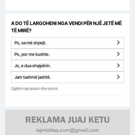
A DO TË LARGOHENI NGA VENDI PËR NJË JETË MË
TË MIRË?
Po, sa më shpejt.
Po, por me kushte.
Jo, e dua shqipërin.
Jam tashmë jashtë.
Zgjidhni një opsion dhe votoni.