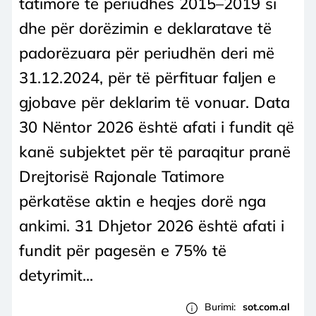
tatimore të periudhës 2015–2019 si
dhe për dorëzimin e deklaratave të
padorëzuara për periudhën deri më
31.12.2024, për të përfituar faljen e
gjobave për deklarim të vonuar. Data
30 Nëntor 2026 është afati i fundit që
kanë subjektet për të paraqitur pranë
Drejtorisë Rajonale Tatimore
përkatëse aktin e heqjes dorë nga
ankimi. 31 Dhjetor 2026 është afati i
fundit për pagesën e 75% të
detyrimit...
Burimi:
sot.com.al