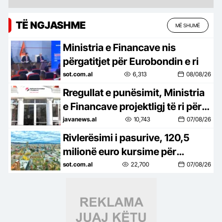
TË NGJASHME
MË SHUMË
Ministria e Financave nis
përgatitjet për Eurobondin e ri
sot.com.al
6,313
08/08/26
Rregullat e punësimit, Ministria
e Financave projektligj të ri për
kompanitë: Të bëhen publike
javanews.al
10,743
07/08/26
pagat për çdo vend të lirë dhe
Rivlerësimi i pasurive, 120,5
kuotat
milionë euro kursime për
tatimpaguesit në shtatë muaj
sot.com.al
22,700
07/08/26