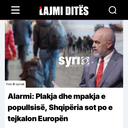
Skip
to
main
content
Foto © syri.net
Alarmi: Plakja dhe mpakja e
popullsisë, Shqipëria sot po e
tejkalon Europën