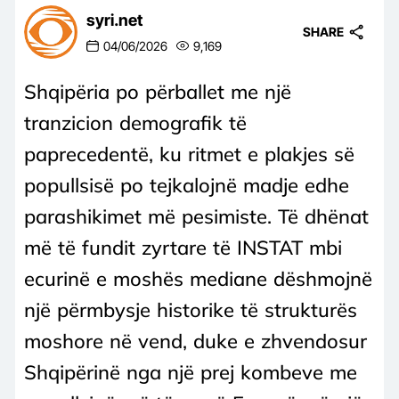
syri.net
SHARE
04/06/2026
9,169
Shqipëria po përballet me një
tranzicion demografik të
paprecedentë, ku ritmet e plakjes së
popullsisë po tejkalojnë madje edhe
parashikimet më pesimiste. Të dhënat
më të fundit zyrtare të INSTAT mbi
ecurinë e moshës mediane dëshmojnë
një përmbysje historike të strukturës
moshore në vend, duke e zhvendosur
Shqipërinë nga një prej kombeve me