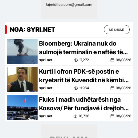
NGA: SYRI.NET
MË SHUMË
Bloomberg: Ukraina nuk do
sulmojë terminalin e naftës të
lidhur me SHBA në Detin e Zi
syri.net
17,272
08/08/26
Kurti i ofron PDK-së postin e
kryetarit të Kuvendit në këmbim
të votës për presidentin
syri.net
11,964
08/08/26
Fluks i madh udhëtarësh nga
Kosova/ Për fundjavë i drejtohen
Shqipërisë
syri.net
16,736
08/08/26