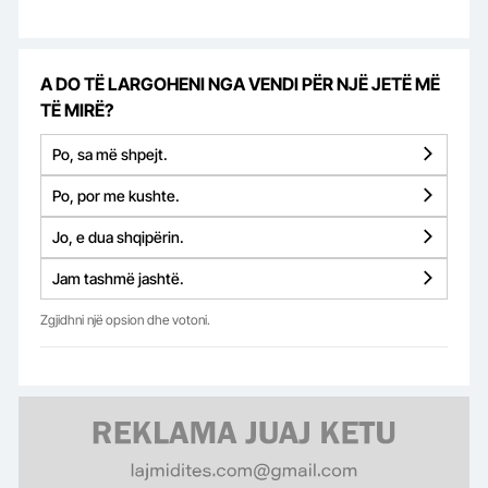
A DO TË LARGOHENI NGA VENDI PËR NJË JETË MË
TË MIRË?
Po, sa më shpejt.
Po, por me kushte.
Jo, e dua shqipërin.
Jam tashmë jashtë.
Zgjidhni një opsion dhe votoni.