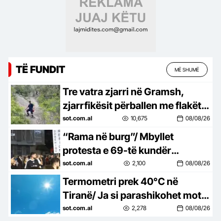
TË FUNDIT
MË SHUMË
Tre vatra zjarri në Gramsh,
zjarrfikësit përballen me flakët
në terren të vështirë
sot.com.al
10,675
08/08/26
“Rama në burg”/ Mbyllet
protesta e 69-të kundër
kryeministrit, shqiptarët të
sot.com.al
2,100
08/08/26
vendosur: Nesër më shumë,
Termometri prek 40°C në
nuk ndalemi
Tiranë/ Ja si parashikohet moti
për sot, 8 gusht 2026
sot.com.al
2,278
08/08/26