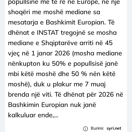
popullsinë më të re në Europë, në një
shoqëri me moshë mediane sa
mesatarja e Bashkimit Europian. Të
dhënat e INSTAT tregojnë se mosha
mediane e Shqiptarëve arriti në 45
vjeç në 1 janar 2026 (mosha mediane
nënkupton ku 50% e popullsisë janë
mbi këtë moshë dhe 50 % nën këtë
moshë), duk u plakur me 7 muaj
brenda një viti. Të dhënat për 2026 në
Bashkimin Europian nuk janë
kalkuluar ende,...
Burimi:
syri.net