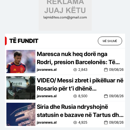
TË FUNDIT
MË SHUMË
Maresca nuk heq dorë nga
Rodri, presion Barcelonës: Të
premten do jetë në Manchester!
javanews.al
2,843
09/08/26
VIDEO/ Messi zbret i pikëlluar në
Rosario për t’i dhënë
lamtumirën e fundit babait!
javanews.al
8,500
09/08/26
Momenti kur del kokëulur nga
Siria dhe Rusia ndryshojnë
avioni bashkë me familjen
statusin e bazave në Tartus dhe
Hmeimim, zbulohet
javanews.al
4,925
09/08/26