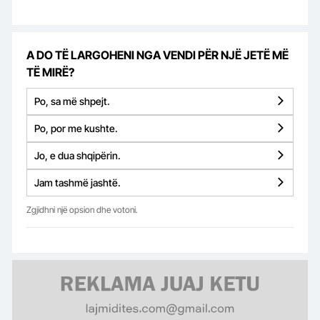
A DO TË LARGOHENI NGA VENDI PËR NJË JETË MË
TË MIRË?
Po, sa më shpejt.
Po, por me kushte.
Jo, e dua shqipërin.
Jam tashmë jashtë.
Zgjidhni një opsion dhe votoni.