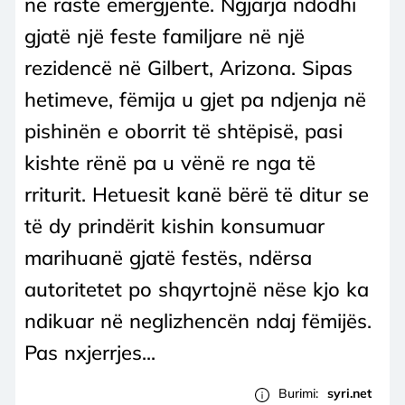
në raste emergjente. Ngjarja ndodhi
gjatë një feste familjare në një
rezidencë në Gilbert, Arizona. Sipas
hetimeve, fëmija u gjet pa ndjenja në
pishinën e oborrit të shtëpisë, pasi
kishte rënë pa u vënë re nga të
rriturit. Hetuesit kanë bërë të ditur se
të dy prindërit kishin konsumuar
marihuanë gjatë festës, ndërsa
autoritetet po shqyrtojnë nëse kjo ka
ndikuar në neglizhencën ndaj fëmijës.
Pas nxjerrjes...
Burimi:
syri.net