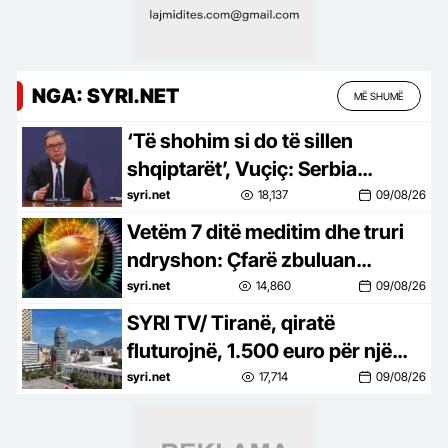
NGA: SYRI.NET
MË SHUMË
‘Të shohim si do të sillen
shqiptarët’, Vuçiç: Serbia
shqyrton ndryshimin e rrjedhës
syri.net
18,137
09/08/26
së Ibërit
Vetëm 7 ditë meditim dhe truri
ndryshon: Çfarë zbuluan
shkencëtarët
syri.net
14,860
09/08/26
SYRI TV/ Tiranë, qiratë
fluturojnë, 1.500 euro për një
2+1 në zemër të Tiranës
syri.net
17,714
09/08/26