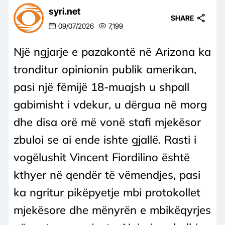
syri.net
SHARE
09/07/2026
7,199
Një ngjarje e pazakontë në Arizona ka
tronditur opinionin publik amerikan,
pasi një fëmijë 18-muajsh u shpall
gabimisht i vdekur, u dërgua në morg
dhe disa orë më vonë stafi mjekësor
zbuloi se ai ende ishte gjallë. Rasti i
vogëlushit Vincent Fiordilino është
kthyer në qendër të vëmendjes, pasi
ka ngritur pikëpyetje mbi protokollet
mjekësore dhe mënyrën e mbikëqyrjes