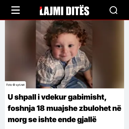
Skip
to
main
content
Foto © syri.net
U shpall i vdekur gabimisht,
foshnja 18 muajshe zbulohet në
morg se ishte ende gjallë