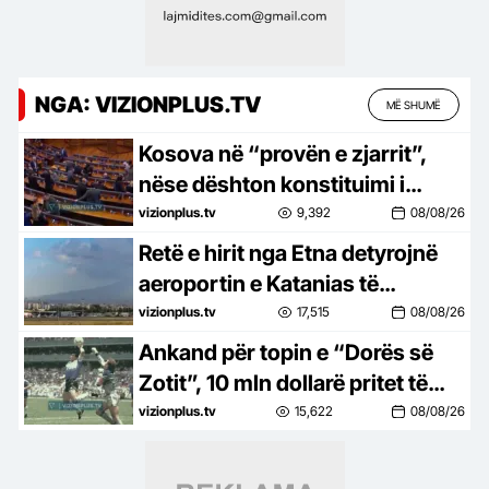
NGA: VIZIONPLUS.TV
MË SHUMË
Kosova në “provën e zjarrit”,
nëse dështon konstituimi i
Kuvendit, vendi shkon sërish në
vizionplus.tv
9,392
08/08/26
zgjedhje
Retë e hirit nga Etna detyrojnë
aeroportin e Katanias të
pezullojë fluturimet
vizionplus.tv
17,515
08/08/26
Ankand për topin e “Dorës së
Zotit”, 10 mln dollarë pritet të
jete oferta më e lartë e topit të
vizionplus.tv
15,622
08/08/26
golit të Maradonës