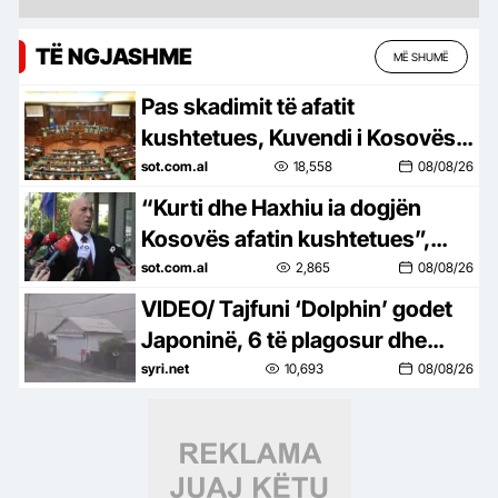
TË NGJASHME
MË SHUMË
Pas skadimit të afatit
kushtetues, Kuvendi i Kosovës
rikthehet në seancë konstituive
sot.com.al
18,558
08/08/26
“Kurti dhe Haxhiu ia dogjën
Kosovës afatin kushtetues”,
Haradinaj: Vendi ka hyrë në një
sot.com.al
2,865
08/08/26
situatë të rrezikshme!
VIDEO/ Tajfuni ‘Dolphin’ godet
Japoninë, 6 të plagosur dhe
mijëra shtëpi pa energji. Kina
syri.net
10,693
08/08/26
mbyll portet