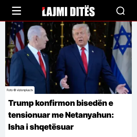
Skip
to
main
content
Foto © vizionplus.tv
Trump konfirmon bisedën e
tensionuar me Netanyahun:
Isha i shqetësuar