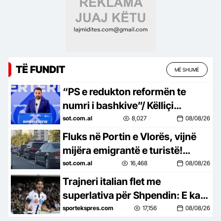
TË FUNDIT
MË SHUMË
“PS e redukton reformën te
numri i bashkive”/ Këlliçi
shpalos propozimin e PD për
sot.com.al
8,027
08/08/26
reformën territoriale: Ja pikat
Fluks në Portin e Vlorës, vijnë
kyçe!
mijëra emigrantë e turistë!
Trafik i rënduar në qytet
sot.com.al
16,468
08/08/26
Trajneri italian flet me
superlativa për Shpendin: E ka
në gjak nuhatjen për golin
sportekspres.com
17,156
08/08/26