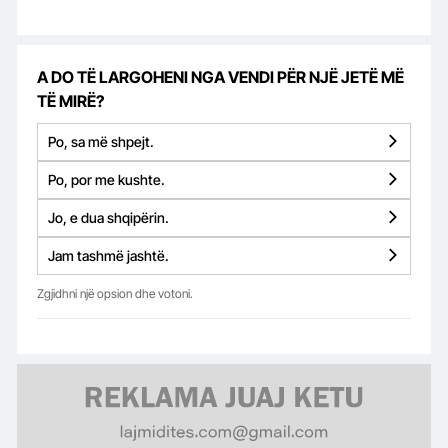
A DO TË LARGOHENI NGA VENDI PËR NJË JETË MË
TË MIRË?
Po, sa më shpejt.
Po, por me kushte.
Jo, e dua shqipërin.
Jam tashmë jashtë.
Zgjidhni një opsion dhe votoni.