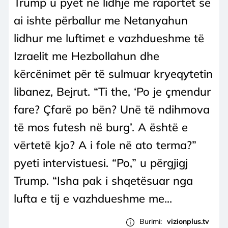
Trump u pyet në lidhje me raportet se
ai ishte përballur me Netanyahun
lidhur me luftimet e vazhdueshme të
Izraelit me Hezbollahun dhe
kërcënimet për të sulmuar kryeqytetin
libanez, Bejrut. “Ti the, ‘Po je çmendur
fare? Çfarë po bën? Unë të ndihmova
të mos futesh në burg’. A është e
vërtetë kjo? A i fole në ato terma?”
pyeti intervistuesi. “Po,” u përgjigj
Trump. “Isha pak i shqetësuar nga
lufta e tij e vazhdueshme me...
Burimi:
vizionplus.tv