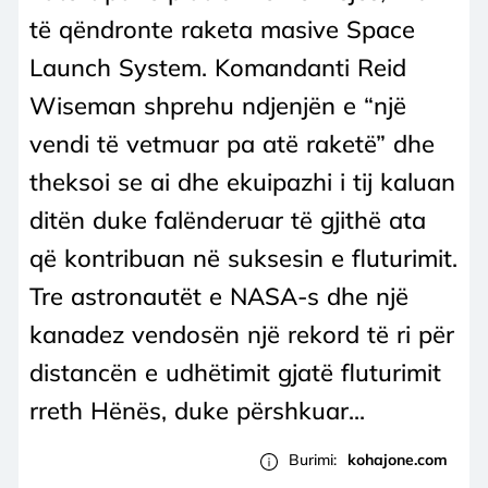
të qëndronte raketa masive Space
Launch System. Komandanti Reid
Wiseman shprehu ndjenjën e “një
vendi të vetmuar pa atë raketë” dhe
theksoi se ai dhe ekuipazhi i tij kaluan
ditën duke falënderuar të gjithë ata
që kontribuan në suksesin e fluturimit.
Tre astronautët e NASA-s dhe një
kanadez vendosën një rekord të ri për
distancën e udhëtimit gjatë fluturimit
rreth Hënës, duke përshkuar...
Burimi:
kohajone.com