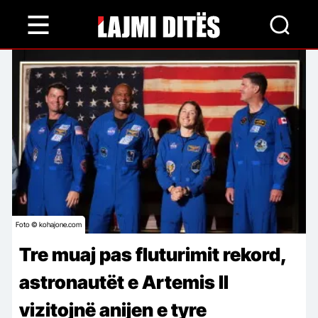
Skip
to
main
content
Foto © kohajone.com
Tre muaj pas fluturimit rekord,
astronautët e Artemis II
vizitojnë anijen e tyre