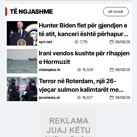
TË NGJASHME
MË SHUMË
Hunter Biden flet për gjendjen e
të atit, kanceri është përhapur
në kocka
syri.net
7,710
08/08/26
Irani vendos kushte për rihapjen
e Hormuzit
vizionplus.tv
15,526
08/08/26
Terror në Roterdam, një 26-
vjeçar sulmon kalimtarët me
thikë dhe tenton një të dytë,
javanews.al
18,027
08/08/26
raportohet për të plagosur!