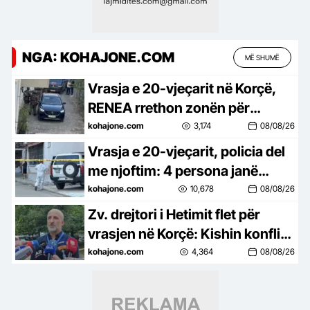
NGA: KOHAJONE.COM
MË SHUMË
Vrasja e 20-vjeçarit në Korçë,
RENEA rrethon zonën për
kapjen e autorit të dyshuar
kohajone.com
3,174
08/08/26
Vrasja e 20-vjeçarit, policia del
me njoftim: 4 persona janë
përfshirë në krim
kohajone.com
10,678
08/08/26
Zv. drejtori i Hetimit flet për
vrasjen në Korçë: Kishin konflikt
të mbartur prej disa kohësh
kohajone.com
4,364
08/08/26