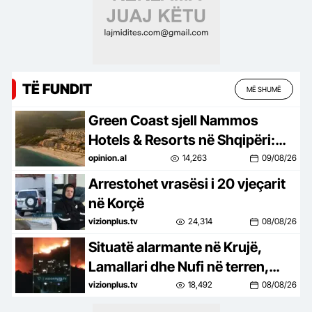
TË FUNDIT
MË SHUMË
Green Coast sjell Nammos
Hotels & Resorts në Shqipëri:
Destinacion i ri lifestyle
opinion.al
14,263
09/08/26
Arrestohet vrasësi i 20 vjeçarit
në Korçë
vizionplus.tv
24,314
08/08/26
Situatë alarmante në Krujë,
Lamallari dhe Nufi në terren,
apel banorëve pë evakuim
vizionplus.tv
18,492
08/08/26