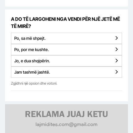
A DO TË LARGOHENI NGA VENDI PËR NJË JETË MË
TË MIRË?
Po, sa më shpejt.
Po, por me kushte.
Jo, e dua shqipërin.
Jam tashmë jashtë.
Zgjidhni një opsion dhe votoni.