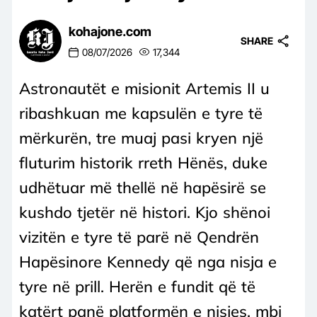
kohajone.com
SHARE
08/07/2026
17,344
Astronautët e misionit Artemis II u
ribashkuan me kapsulën e tyre të
mërkurën, tre muaj pasi kryen një
fluturim historik rreth Hënës, duke
udhëtuar më thellë në hapësirë se
kushdo tjetër në histori. Kjo shënoi
vizitën e tyre të parë në Qendrën
Hapësinore Kennedy që nga nisja e
tyre në prill. Herën e fundit që të
katërt panë platformën e nisjes, mbi