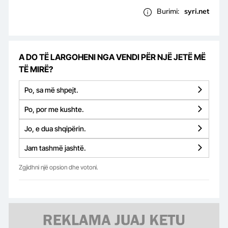
Burimi:
syri.net
A DO TË LARGOHENI NGA VENDI PËR NJË JETË MË
TË MIRË?
Po, sa më shpejt.
Po, por me kushte.
Jo, e dua shqipërin.
Jam tashmë jashtë.
Zgjidhni një opsion dhe votoni.