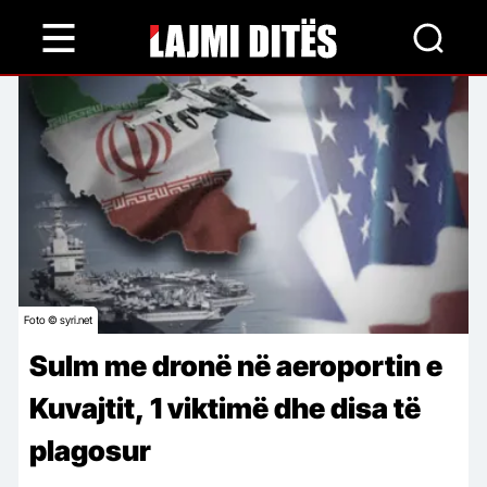
Skip
to
main
content
Foto © syri.net
Sulm me dronë në aeroportin e
Kuvajtit, 1 viktimë dhe disa të
plagosur