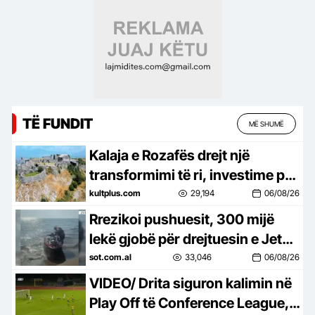
TË FUNDIT
MË SHUMË
Kalaja e Rozafës drejt një
transformimi të ri, investime për
trashëgiminë dhe turizmin
kultplus.com
29,194
06/08/26
Rrezikoi pushuesit, 300 mijë
lekë gjobë për drejtuesin e Jet
Ski në Zvërnec
sot.com.al
33,046
06/08/26
VIDEO/ Drita siguron kalimin në
Play Off të Conference League, e