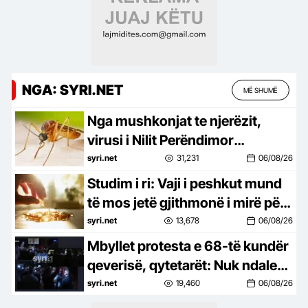
NGA: SYRI.NET
MË SHUMË
Nga mushkonjat te njerëzit,
virusi i Nilit Perëndimor
përhapet në 7 vende të Europës,
syri.net
31,231
06/08/26
94 raste në Itali dhe 6 viktima në
Studim i ri: Vaji i peshkut mund
Greqi
të mos jetë gjithmonë i mirë për
trurin, sidomos pas dëmtimeve
syri.net
13,678
06/08/26
Mbyllet protesta e 68-të kundër
qeverisë, qytetarët: Nuk ndalemi
deri në largimin e Ramës
syri.net
19,460
06/08/26