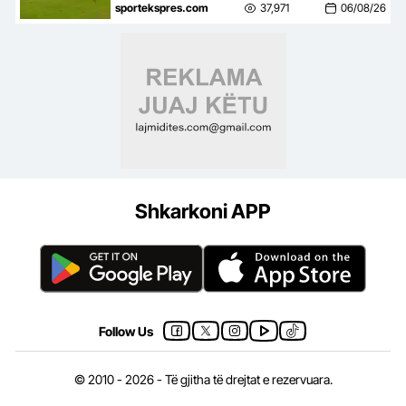
mbyll me një ndeshje takimin
sportekspres.com
37,971
06/08/26
kundër Tre Fiorit
Shkarkoni APP
Follow Us
© 2010 - 2026 - Të gjitha të drejtat e rezervuara.