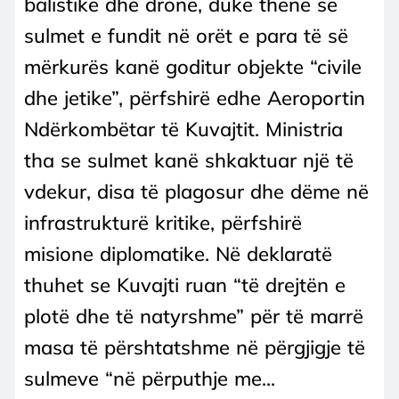
balistike dhe dronë, duke thënë se
sulmet e fundit në orët e para të së
mërkurës kanë goditur objekte “civile
dhe jetike”, përfshirë edhe Aeroportin
Ndërkombëtar të Kuvajtit. Ministria
tha se sulmet kanë shkaktuar një të
vdekur, disa të plagosur dhe dëme në
infrastrukturë kritike, përfshirë
misione diplomatike. Në deklaratë
thuhet se Kuvajti ruan “të drejtën e
plotë dhe të natyrshme” për të marrë
masa të përshtatshme në përgjigje të
sulmeve “në përputhje me...