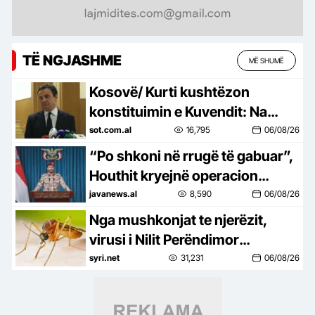
TË NGJASHME
MË SHUMË
Kosovë/ Kurti kushtëzon
konstituimin e Kuvendit: Na
duhet marrëveshje për
sot.com.al
16,795
06/08/26
presidentin, vetëm kështu
“Po shkoni në rrugë të gabuar”,
shmangim…
Houthit kryejnë operacion
ushtarak me qindra të vrarë
javanews.al
8,590
06/08/26
Nga mushkonjat te njerëzit,
virusi i Nilit Perëndimor
përhapet në 7 vende të Europës,
syri.net
31,231
06/08/26
94 raste në Itali dhe 6 viktima në
Greqi