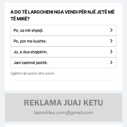
A DO TË LARGOHENI NGA VENDI PËR NJË JETË MË
TË MIRË?
Po, sa më shpejt.
Po, por me kushte.
Jo, e dua shqipërin.
Jam tashmë jashtë.
Zgjidhni një opsion dhe votoni.