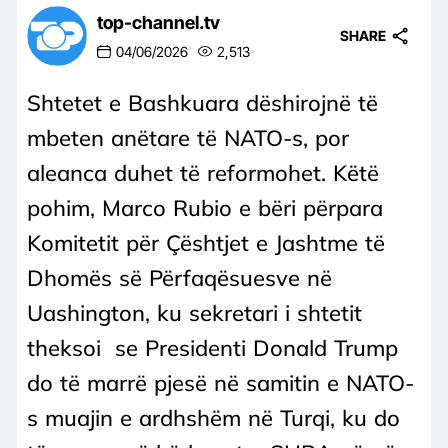
top-channel.tv
SHARE
04/06/2026
2,513
Shtetet e Bashkuara dëshirojnë të
mbeten anëtare të NATO-s, por
aleanca duhet të reformohet. Këtë
pohim, Marco Rubio e bëri përpara
Komitetit për Çështjet e Jashtme të
Dhomës së Përfaqësuesve në
Uashington, ku sekretari i shtetit
theksoi se Presidenti Donald Trump
do të marrë pjesë në samitin e NATO-
s muajin e ardhshëm në Turqi, ku do