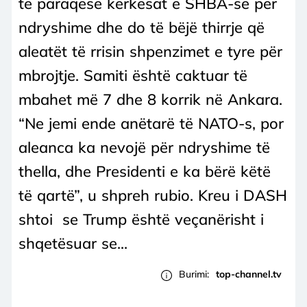
të paraqesë kërkesat e SHBA-së për
ndryshime dhe do të bëjë thirrje që
aleatët të rrisin shpenzimet e tyre për
mbrojtje. Samiti është caktuar të
mbahet më 7 dhe 8 korrik në Ankara.
“Ne jemi ende anëtarë të NATO-s, por
aleanca ka nevojë për ndryshime të
thella, dhe Presidenti e ka bërë këtë
të qartë”, u shpreh rubio. Kreu i DASH
shtoi se Trump është veçanërisht i
shqetësuar se...
Burimi:
top-channel.tv