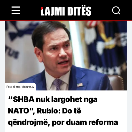
Skip
to
main
content
Foto © top-channel.tv
“SHBA nuk largohet nga
NATO”, Rubio: Do të
qëndrojmë, por duam reforma