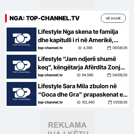
NGA: TOP-CHANNEL.TV
MË SHUMË
Lifestyle Nga skena te familja
dhe kapitulli i ri në Amerikë,
Afërdita Zonja rrëfen jetën dhe
top-channel.tv
4,386
09/08/26
njohjen me gazetarin e njohur:
Lifestyle “Jam ndjerë shumë
Me Arturin kemi qenë shokë të
keq”, këngëtarja Afërdita Zonja:
ngushtë, s’e kuptuam kur…
Parashqevinë nuk e kam takuar
top-channel.tv
94,586
04/08/26
në Amerikë. Po të ishte në
Lifestyle Sara Mila zbulon në
Shqipëri…
“Goca dhe Gra” prapaskenat e
jetës së saj politike: Teatër jo i
top-channel.tv
102,440
01/08/26
bukur, nuk është aq tragjike sa
duket