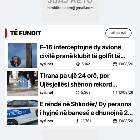
TË FUNDIT
MË SHUMË
F-16 interceptojnë dy avionë
civilë pranë klubit të golfit të
Trump në New Jersey
syri.net
5,142
10/08/26
Tirana pa ujë 24 orë, por
Ujësjellësi shënon rekord
fitimesh
syri.net
5,368
10/08/26
E rëndë në Shkodër/ Dy persona
i hyjnë në banesë e dhunojnë 23
vjeçaren
syri.net
12,781
10/08/26