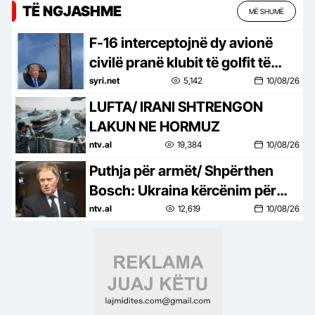
TË NGJASHME
MË SHUMË
F-16 interceptojnë dy avionë
civilë pranë klubit të golfit të
Trump në New Jersey
syri.net
5,142
10/08/26
LUFTA/ IRANI SHTRENGON
LAKUN NE HORMUZ
ntv.al
19,384
10/08/26
Puthja për armët/ Shpërthen
Bosch: Ukraina kërcënim për
Kosovën, Brukseli ta ndëshkojë
ntv.al
12,619
10/08/26