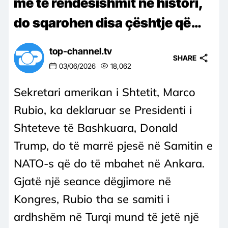
më të rëndësishmit në histori,
do sqarohen disa çështje që…
top-channel.tv
SHARE
03/06/2026
18,062
Sekretari amerikan i Shtetit, Marco
Rubio, ka deklaruar se Presidenti i
Shteteve të Bashkuara, Donald
Trump, do të marrë pjesë në Samitin e
NATO-s që do të mbahet në Ankara.
Gjatë një seance dëgjimore në
Kongres, Rubio tha se samiti i
ardhshëm në Turqi mund të jetë një