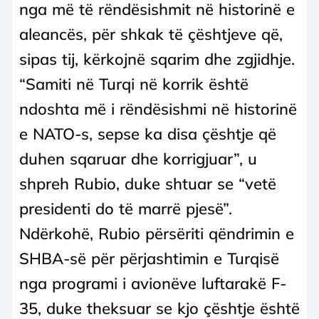
nga më të rëndësishmit në historinë e
aleancës, për shkak të çështjeve që,
sipas tij, kërkojnë sqarim dhe zgjidhje.
“Samiti në Turqi në korrik është
ndoshta më i rëndësishmi në historinë
e NATO-s, sepse ka disa çështje që
duhen sqaruar dhe korrigjuar”, u
shpreh Rubio, duke shtuar se “vetë
presidenti do të marrë pjesë”.
Ndërkohë, Rubio përsëriti qëndrimin e
SHBA-së për përjashtimin e Turqisë
nga programi i avionëve luftarakë F-
35, duke theksuar se kjo çështje është