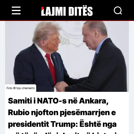
Skip
to
main
content
Foto © top-channel.tv
Samiti i NATO-s në Ankara,
Rubio njofton pjesëmarrjen e
presidentit Trump: Është nga