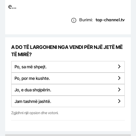
e...
Burimi:
top-channel.tv
A DO TË LARGOHENI NGA VENDI PËR NJË JETË MË
TË MIRË?
Po, sa më shpejt.
Po, por me kushte.
Jo, e dua shqipërin.
Jam tashmë jashtë.
Zgjidhni një opsion dhe votoni.