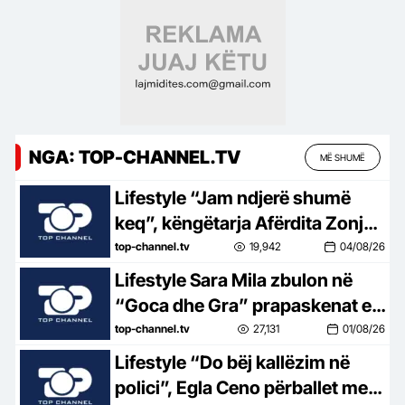
NGA: TOP-CHANNEL.TV
MË SHUMË
Lifestyle “Jam ndjerë shumë
keq”, këngëtarja Afërdita Zonja:
Parashqevinë nuk e kam takuar
top-channel.tv
19,942
04/08/26
në Amerikë. Po të ishte në
Lifestyle Sara Mila zbulon në
Shqipëri…
“Goca dhe Gra” prapaskenat e
jetës së saj politike: Teatër jo i
top-channel.tv
27,131
01/08/26
bukur, nuk është aq tragjike sa
Lifestyle “Do bëj kallëzim në
duket
polici”, Egla Ceno përballet me