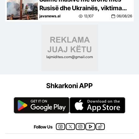
Rusisë dhe Ukrainës, viktima
dhe dëme
javanews.al
13,107
06/08/26
Shkarkoni APP
Follow Us