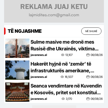
TË NGJASHME
MË SHUMË
Sulme masive me dronë mes
Rusisë dhe Ukrainës, viktima
dhe dëme
javanews.al
13,107
06/08/26
Hakerët hyjnë në ‘zemër’ të
infrastrukturës amerikane,
preken sistemet e ujit në 12
javanews.al
16,507
06/08/26
shtete
Seanca vendimtare në Kuvendin
e Kosovës, pritet sot konstituimi
i legjislaturës së re. Zgjedhja e
javanews.al
3,170
06/08/26
presidentit, sfida e radhës