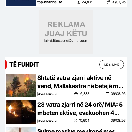
një situatë të vështirë rreziku:
top-channel.tv
24,816
31/07/26
Mos më prek damarin se nuk
të…
TË FUNDIT
MË SHUMË
Shtatë vatra zjarri aktive në
vend, Mallakastra në betejë më
flakët, zjarri vijon të përhapet
javanews.al
16,387
06/08/26
28 vatra zjarri në 24 orë/ MIA: 5
mbeten aktive, evakuohen 4
familje në Mallakastër
javanews.al
10,604
06/08/26
Sulme masive me dronë mes