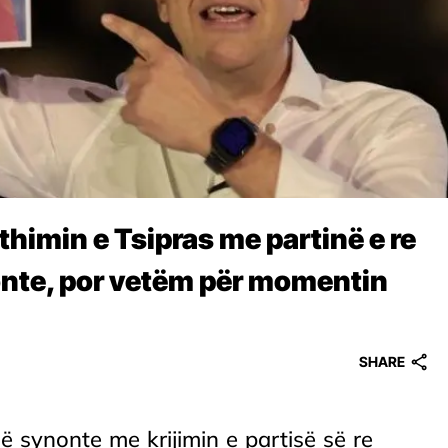
kthimin e Tsipras me partinë e re
donte, por vetëm për momentin
SHARE
që synonte me krijimin e partisë së re