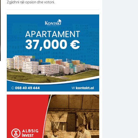
Zgjidhni një opsion dhe votoni.