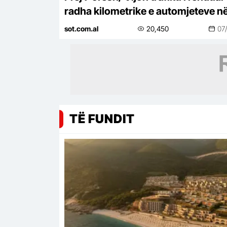
radha kilometrike e automjeteve n
aksin Tiranë-Elbasan
sot.com.al
20,450
07
TË FUNDIT