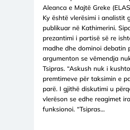
Aleanca e Majtë Greke (ELAS)
Ky është vlerësimi i analistit
publikuar në Kathimerini. Sipa
prezantimi i partisë së re is
madhe dhe dominoi debatin p
argumenton se vëmendja nuk 
Tsipras. “Askush nuk i kushto
premtimeve për taksimin e pas
parë. I gjithë diskutimi u për
vlerëson se edhe reagimet iro
funksionoi. “Tsipras...