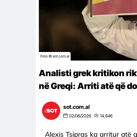
Foto © sot.com.al
Analisti grek kritikon ri
në Greqi: Arriti atë që 
sot.com.al
02/06/2026
14,846
Alexis Tsipras ka arritur atë 