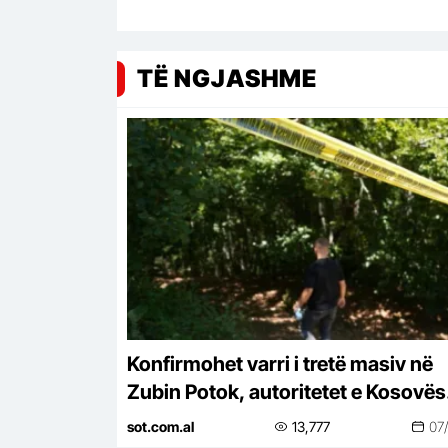
TË NGJASHME
Konfirmohet varri i tretë masiv në
Zubin Potok, autoritetet e Kosovës
identifikojnë mbetje mortore
sot.com.al
13,777
07