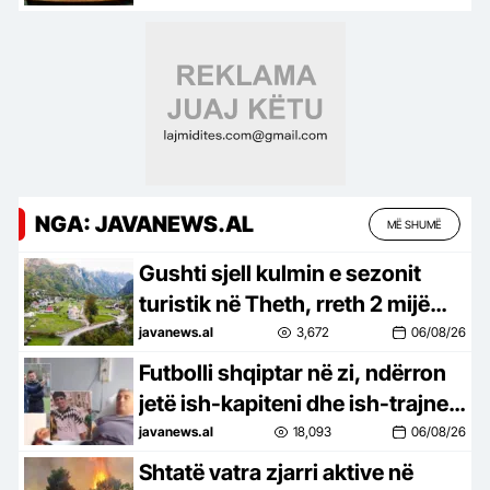
presidentit, sfida e radhës
NGA: JAVANEWS.AL
MË SHUMË
Gushti sjell kulmin e sezonit
turistik në Theth, rreth 2 mijë
vizitorë qëndrojnë çdo natë
javanews.al
3,672
06/08/26
Futbolli shqiptar në zi, ndërron
jetë ish-kapiteni dhe ish-trajneri
i Sopotit, Besnik Çota
javanews.al
18,093
06/08/26
Shtatë vatra zjarri aktive në