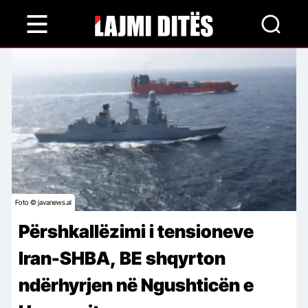
Skip
to
main
content
Foto © javanews.al
Përshkallëzimi i tensioneve
Iran-SHBA, BE shqyrton
ndërhyrjen në Ngushticën e