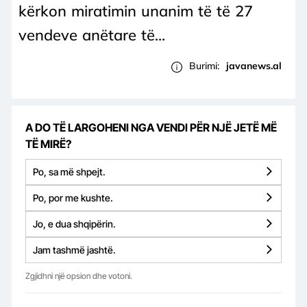
kërkon miratimin unanim të të 27
vendeve anëtare të...
Burimi:
javanews.al
A DO TË LARGOHENI NGA VENDI PËR NJË JETË MË
TË MIRË?
Po, sa më shpejt.
Po, por me kushte.
Jo, e dua shqipërin.
Jam tashmë jashtë.
Zgjidhni një opsion dhe votoni.