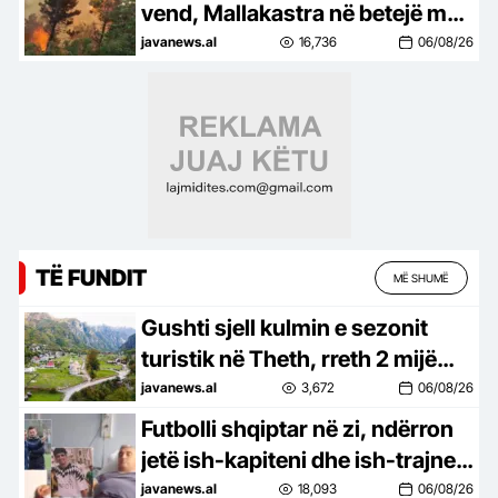
vend, Mallakastra në betejë më
flakët, zjarri vijon të përhapet
javanews.al
16,736
06/08/26
TË FUNDIT
MË SHUMË
Gushti sjell kulmin e sezonit
turistik në Theth, rreth 2 mijë
vizitorë qëndrojnë çdo natë
javanews.al
3,672
06/08/26
Futbolli shqiptar në zi, ndërron
jetë ish-kapiteni dhe ish-trajneri
i Sopotit, Besnik Çota
javanews.al
18,093
06/08/26