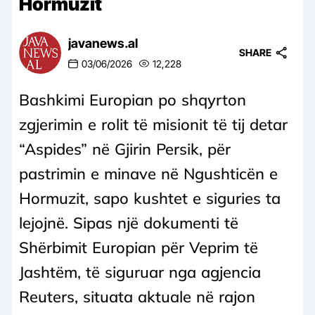
Hormuzit
javanews.al
SHARE
03/06/2026
12,228
Bashkimi Europian po shqyrton
zgjerimin e rolit të misionit të tij detar
“Aspides” në Gjirin Persik, për
pastrimin e minave në Ngushticën e
Hormuzit, sapo kushtet e siguries ta
lejojnë. Sipas një dokumenti të
Shërbimit Europian për Veprim të
Jashtëm, të siguruar nga agjencia
Reuters, situata aktuale në rajon