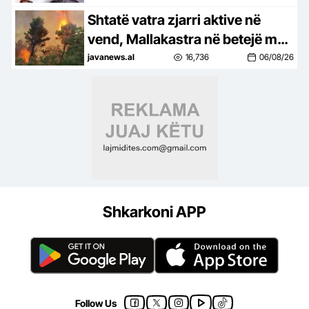
Shtatë vatra zjarri aktive në
vend, Mallakastra në betejë më
flakët, zjarri vijon të përhapet
javanews.al
16,736
06/08/26
Shkarkoni APP
Follow Us