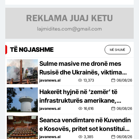
TË NGJASHME
MË SHUMË
Sulme masive me dronë mes
Rusisë dhe Ukrainës, viktima
dhe dëme
javanews.al
13,373
06/08/26
Hakerët hyjnë në ‘zemër’ të
infrastrukturës amerikane,
preken sistemet e ujit në 12
javanews.al
16,616
06/08/26
shtete
Seanca vendimtare në Kuvendin
e Kosovës, pritet sot konstituimi
i legjislaturës së re. Zgjedhja e
javanews.al
3,385
06/08/26