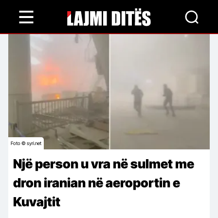
Skip
to
main
content
Foto © syri.net
Një person u vra në sulmet me
dron iranian në aeroportin e
Kuvajtit