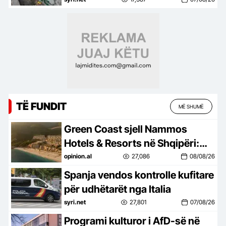
Rrogozhinë-Peqin-Elbasan,
Kavaja po pushtohet
TË FUNDIT
MË SHUMË
Green Coast sjell Nammos
Hotels & Resorts në Shqipëri:
Destinacion i ri lifestyle
opinion.al
27,086
08/08/26
Spanja vendos kontrolle kufitare
për udhëtarët nga Italia
syri.net
27,801
07/08/26
Programi kulturor i AfD-së në