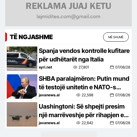
TË NGJASHME
MË SHUMË
Spanja vendos kontrolle kufitare
për udhëtarët nga Italia
syri.net
27,801
07/08/26
SHBA paralajmëron: Putin mund
të testojë unitetin e NATO-s
duke sulmuar një vend anëtar
javanews.al
22,598
07/08/26
Uashingtoni: Së shpejti presim
një marrëveshje për rihapjen e
Ngushticës së Hormuzit
javanews.al
22,642
07/08/26