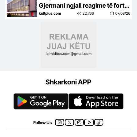
Gjermani ngjall reagime të forta
në botën e artit
kultplus.com
22,766
07/08/26
Shkarkoni APP
Follow Us