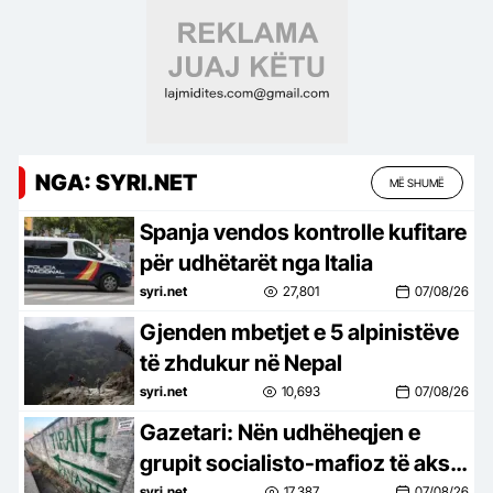
NGA: SYRI.NET
MË SHUMË
Spanja vendos kontrolle kufitare
për udhëtarët nga Italia
syri.net
27,801
07/08/26
Gjenden mbetjet e 5 alpinistëve
të zhdukur në Nepal
syri.net
10,693
07/08/26
Gazetari: Nën udhëheqjen e
grupit socialisto-mafioz të aksit
syri.net
17,387
07/08/26