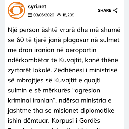
syri.net
SHARE
03/06/2026
18,209
Një person është vrarë dhe më shumë
se 60 të tjerë janë plagosur në sulmet
me dron iranian në aeroportin
ndërkombëtar të Kuvajtit, kanë thënë
zyrtarët lokalë. Zëdhënësi i ministrisë
së mbrojtjes së Kuvajtit e quajti
sulmin e së mërkurës “agresion
kriminal iranian”, ndërsa ministria e
jashtme tha se misionet diplomatike
ishin dëmtuar. Korpusi i Gardës