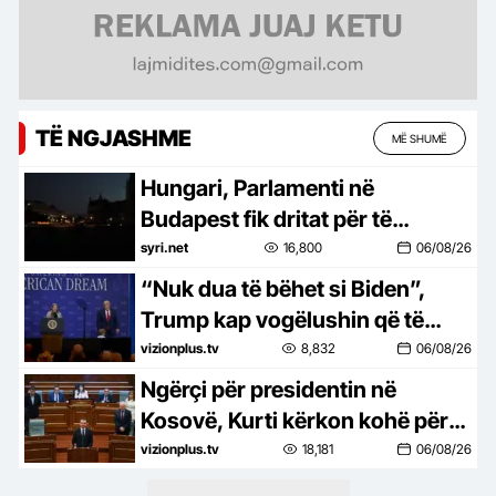
TË NGJASHME
MË SHUMË
Hungari, Parlamenti në
Budapest fik dritat për të
kursyer energji
syri.net
16,800
06/08/26
“Nuk dua të bëhet si Biden”,
Trump kap vogëlushin që të
mos bjerë nga skena, nuk
vizionplus.tv
8,832
06/08/26
kursen ironinë për ish
Ngërçi për presidentin në
presidentin
Kosovë, Kurti kërkon kohë për
marrëveshje
vizionplus.tv
18,181
06/08/26