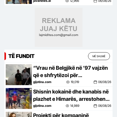
në pranga 3 persona
javanews.al
12,966
06/08/26
TË FUNDIT
MË SHUMË
“Vrau në Belgjikë në ’97 vajzën
që e shfrytëzoi për
prostitucion”, policia jep detaje
gijotina.com
19,019
06/08/26
mbi krimet e Sokol Hoxhës
Shisnin kokainë dhe kanabis në
plazhet e Himarës, arrestohen
tre persona
gijotina.com
14,989
06/08/26
Projekti për kompaninë