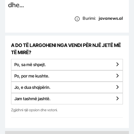
dhe...
Burimi:
javanews.al
A DO TË LARGOHENI NGA VENDI PËR NJË JETË MË
TË MIRË?
Po, sa më shpejt.
Po, por me kushte.
Jo, e dua shqipërin.
Jam tashmë jashtë.
Zgjidhni një opsion dhe votoni.