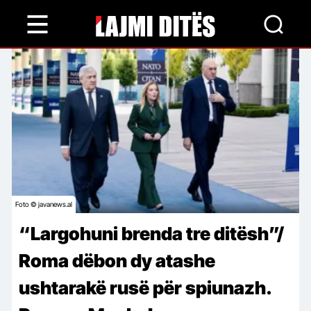
Skip
to
main
content
Foto © javanews.al
“Largohuni brenda tre ditësh”/
Roma dëbon dy atashe
ushtarakë rusë për spiunazh.