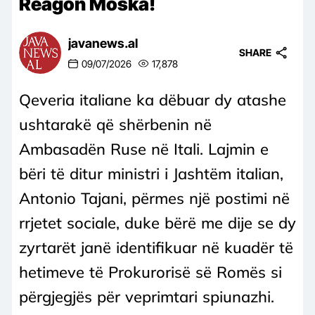
Reagon Moska!
javanews.al
SHARE
09/07/2026
17,878
Qeveria italiane ka dëbuar dy atashe
ushtarakë që shërbenin në
Ambasadën Ruse në Itali. Lajmin e
bëri të ditur ministri i Jashtëm italian,
Antonio Tajani, përmes një postimi në
rrjetet sociale, duke bërë me dije se dy
zyrtarët janë identifikuar në kuadër të
hetimeve të Prokurorisë së Romës si
përgjegjës për veprimtari spiunazhi.