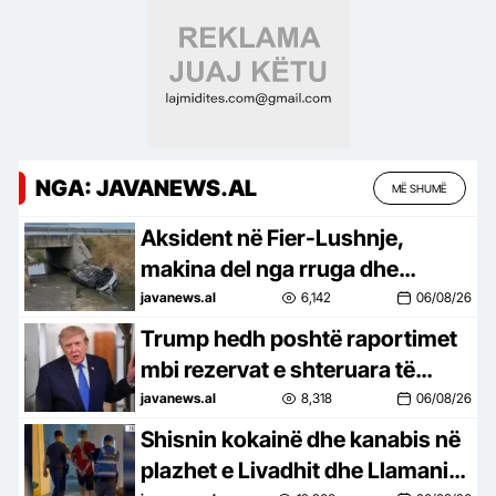
NGA: JAVANEWS.AL
MË SHUMË
Aksident në Fier-Lushnje,
makina del nga rruga dhe
përfundon në nënkalim
javanews.al
6,142
06/08/26
Trump hedh poshtë raportimet
mbi rezervat e shteruara të
Pentagonit: SHBA ka sasi të
javanews.al
8,318
06/08/26
mëdha municionesh –
Shisnin kokainë dhe kanabis në
plazhet e Livadhit dhe Llamanit,