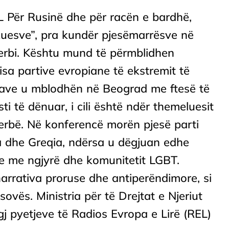
Për Rusinë dhe për racën e bardhë,
kuesve”, pra kundër pjesëmarrësve në
Serbi. Kështu mund të përmblidhen
sa partive evropiane të ekstremit të
cilave u mblodhën në Beograd me ftesë të
sti të dënuar, i cili është ndër themeluesit
Serbë. Në konferencë morën pjesë parti
ja dhe Greqia, ndërsa u dëgjuan edhe
e me ngjyrë dhe komunitetit LGBT.
narrativa proruse dhe antiperëndimore, si
vës. Ministria për të Drejtat e Njeriut
gj pyetjeve të Radios Evropa e Lirë (REL)