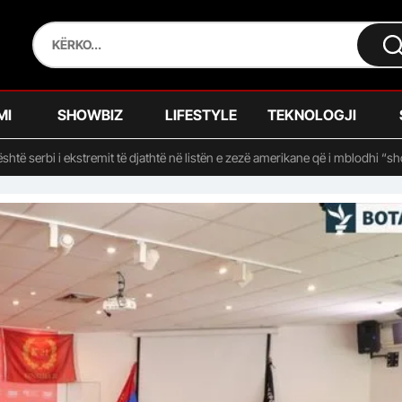
MI
SHOWBIZ
LIFESTYLE
TEKNOLOGJI
htë serbi i ekstremit të djathtë në listën e zezë amerikane që i mblodhi “