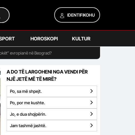
IDENTIFIKOHU
SPORT
HOROSKOPI
KULTUR
shokët” evropianë në Beograd?
A DO TË LARGOHENI NGA VENDI PËR
NJË JETË MË TË MIRË?
Po, sa më shpejt.
Po, por me kushte.
Jo, e dua shqipërin.
Jam tashmë jashtë.