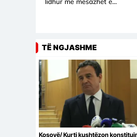
lidhur me mesazhet e...
TË NGJASHME
Kosovë/ Kurti kushtëzon konstitui