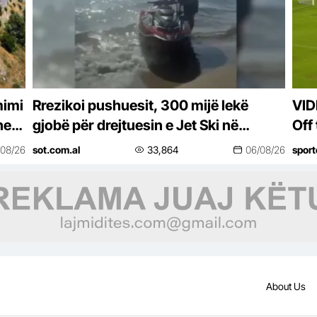
mimi
Rrezikoi pushuesit, 300 mijë lekë
VID
he
gjobë për drejtuesin e Jet Ski në
Off
Zvërnec
një
/08/26
sot.com.al
33,864
06/08/26
spor
About Us