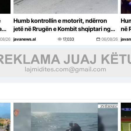
ë
Humb kontrollin e motorit, ndërron
Hum
a
jetë në Rrugën e Kombit shqiptari nga
në 
Kosova
Din
/08/26
javanews.al
17,033
06/08/26
javan
dys