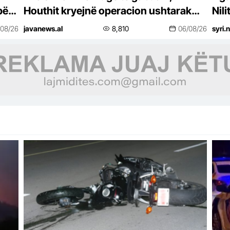
për
Houthit kryejnë operacion ushtarak
Nil
me qindra të vrarë
të E
/08/26
javanews.al
8,810
06/08/26
syri.
vik