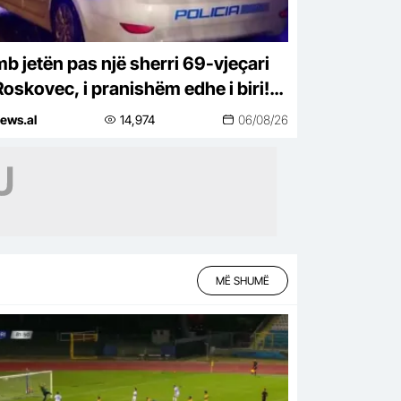
b jetën pas një sherri 69-vjeçari
Roskovec, i pranishëm edhe i biri!
amika e ngjarjes dhe çfarë
ews.al
14,974
06/08/26
hohet
MË SHUMË