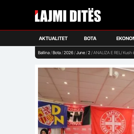
Skip
to
main
content
AKTUALITET
BOTA
EKONO
Ballina
/
Bota
/
2026
/
June
/
2
/
ANALIZA E REL/ Kush ës