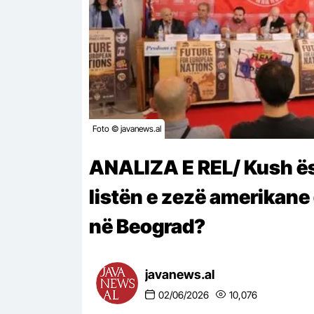
Foto © javanews.al
ANALIZA E REL/ Kush ësh
listën e zezë amerikane
në Beograd?
javanews.al
02/06/2026
10,076