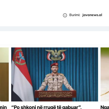
Burimi:
javanews.al
min
“Po shkoni në rrugë të gabuar”,
Nga 