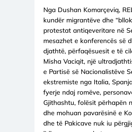
Nga Dushan Komarçeviq, REL 
kundër migrantëve dhe “bllo
protestat antiqeveritare në 
mesazhet e konferencës së di
djathtë, përfaqësuesit e të 
Misha Vaciqit, një ultradjathti
e Partisë së Nacionalistëve 
ekstremiste nga Italia, Span
fyerje ndaj romëve, personav
Gjithashtu, folësit përhapën 
dhe mohuan pavarësinë e Koso
dhe të Pakicave nuk iu përgji