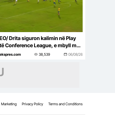
EO/ Drita siguron kalimin në Play
 të Conference League, e mbyll me
 ndeshje takimin kundër Tre Fiorit
tekspres.com
38,539
06/08/26
Marketing
Privacy Policy
Terms and Conditions