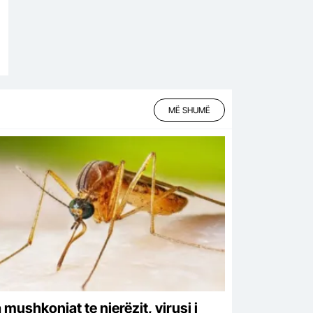
MË SHUMË
mushkonjat te njerëzit, virusi i