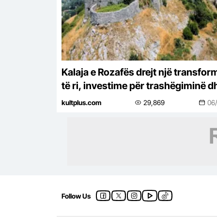
Kalaja e Rozafës drejt një transfor
të ri, investime për trashëgiminë d
turizmin
kultplus.com
29,869
06
Follow Us