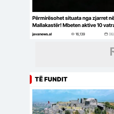
Përmirësohet situata nga zjarret n
Mallakastër! Mbeten aktive 10 vatr
nga veriu në jug
javanews.al
16,139
06
TË FUNDIT