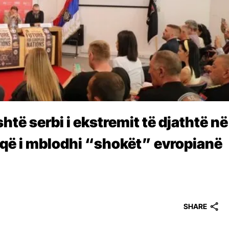
të serbi i ekstremit të djathtë në
 që i mblodhi “shokët” evropianë
SHARE