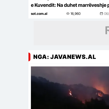
e Kuvendit: Na duhet marrëveshje 
presidentin, vetëm kështu
sot.com.al
16,960
06
shmangim…
NGA: JAVANEWS.AL