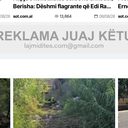
Berisha: Dëshmi flagrante që Edi Rama
Ern
sillet si argat i Vuçiçit!
shq
/08/26
sot.com.al
13,664
08/08/26
sot.c