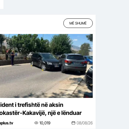
MË SHUMË
dent i trefishtë në aksin
rokastër-Kakavijë, një e lënduar
nplus.tv
10,019
08/08/26