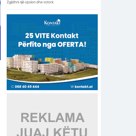
Zgjidhni një opsion dhe votoni.