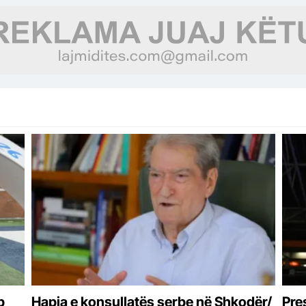
Vëllazërim dhe Durrës
p
Hapja e konsullatës serbe në Shkodër/
Pre