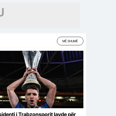
MË SHUMË
sidenti i Trabzonsporit lavde për