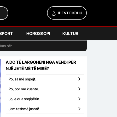
IDENTIFIKOHU
SPORT
HOROSKOPI
KULTUR
ikan për…
A DO TË LARGOHENI NGA VENDI PËR
NJË JETË MË TË MIRË?
Po, sa më shpejt.
Po, por me kushte.
Jo, e dua shqipërin.
Jam tashmë jashtë.