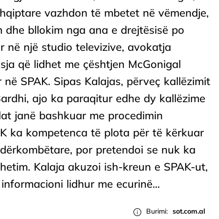
ë shqiptare vazhdon të mbetet në vëmendje,
dhe bllokim nga ana e drejtësisë po
 në një studio televizive, avokatja
osja që lidhet me çështjen McGonigal
r në SPAK. Sipas Kalajas, përveç kallëzimit
rdhi, ajo ka paraqitur edhe dy kallëzime
ilat janë bashkuar me procedimin
AK ka kompetenca të plota për të kërkuar
ndërkombëtare, por pretendoi se nuk ka
etim. Kalaja akuzoi ish-kreun e SPAK-ut,
nformacioni lidhur me ecurinë...
Burimi:
sot.com.al