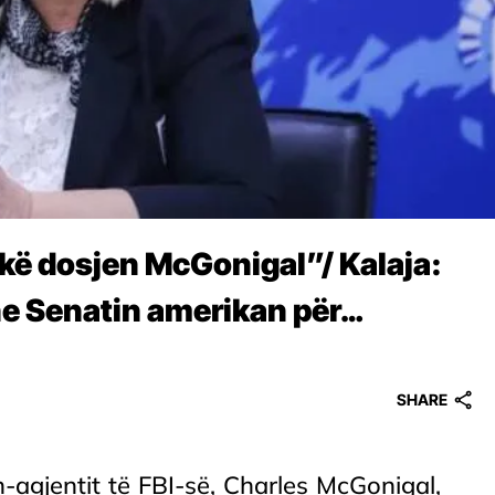
kë dosjen McGonigal”/ Kalaja:
e Senatin amerikan për…
SHARE
-agjentit të FBI-së, Charles McGonigal,