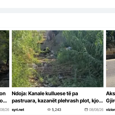
don
Ndoja: Kanale kulluese të pa
Aksi
ron’
pastruara, kazanët plehrash plot, kjo
Gji
është gjendja në Shkozet, ish-Kënetë,
/08/26
syri.net
5,243
08/08/26
vizio