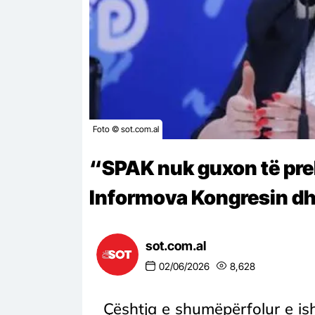
Foto © sot.com.al
“SPAK nuk guxon të pre
Informova Kongresin dh
sot.com.al
02/06/2026
8,628
Çështja e shumëpërfolur e ish