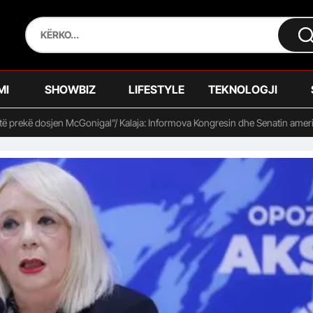
MI
SHOWBIZ
LIFESTYLE
TEKNOLOGJI
ë prekë dosjen McGonigal”/ Kalaja: Informova Kongresin dhe Senatin amer