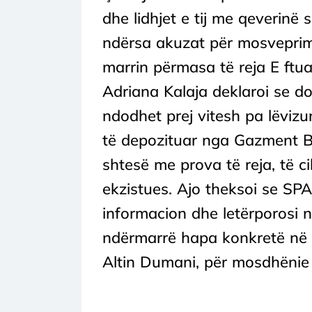
dhe lidhjet e tij me qeverin
ndërsa akuzat për mosveprim 
marrin përmasa të reja E ftuar
Adriana Kalaja deklaroi se d
ndodhet prej vitesh pa lëvizu
të depozituar nga Gazment Ba
shtesë me prova të reja, të c
ekzistues. Ajo theksoi se SP
informacion dhe letërporosi 
ndërmarrë hapa konkretë në h
Altin Dumani, për mosdhënie i