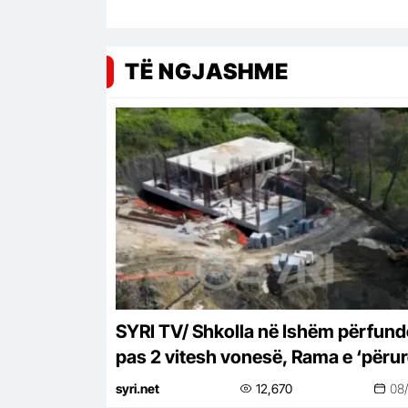
TË NGJASHME
SYRI TV/ Shkolla në Ishëm përfun
pas 2 vitesh vonesë, Rama e ‘përu
online pa asnjë shpjegim
syri.net
12,670
08