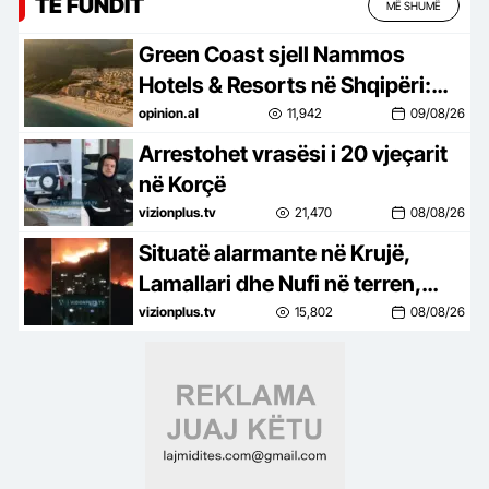
TË FUNDIT
MË SHUMË
Green Coast sjell Nammos
Hotels & Resorts në Shqipëri:
Destinacion i ri lifestyle
opinion.al
11,942
09/08/26
Arrestohet vrasësi i 20 vjeçarit
në Korçë
vizionplus.tv
21,470
08/08/26
Situatë alarmante në Krujë,
Lamallari dhe Nufi në terren,
apel banorëve pë evakuim
vizionplus.tv
15,802
08/08/26