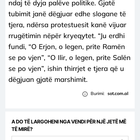
ndaj të dyja palëve politike. Gjatë
tubimit janë dëgjuar edhe slogane të
tjera, ndërsa protestuesit kanë vijuar
rrugëtimin nëpër kryeqytet. “Ju erdhi
fundi, “O Erjon, o legen, prite Ramën
se po vjen”, “O Ilir, o legen, prite Salën
se po vjen”, ishin thirrjet e tjera që u
dëgjuan gjatë marshimit.
Burimi:
sot.com.al
A DO TË LARGOHENI NGA VENDI PËR NJË JETË MË
TË MIRË?