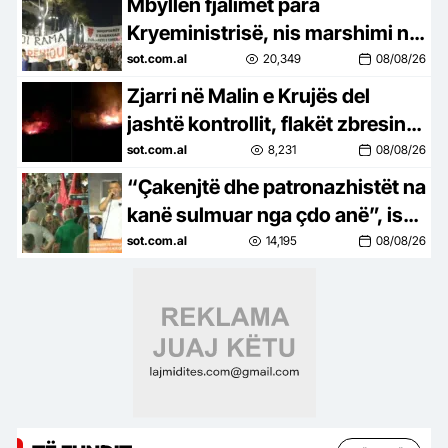
Mbyllen fjalimet para
Kryeministrisë, nis marshimi në
Bulevard: Nesër më shumë!
sot.com.al
20,349
08/08/26
Zjarri në Malin e Krujës del
jashtë kontrollit, flakët zbresin
drejt zonave të banuara
sot.com.al
8,231
08/08/26
“Çakenjtë dhe patronazhistët na
kanë sulmuar nga çdo anë”, ish-
luftëtari i UÇK-së: Destinacioni
sot.com.al
14,195
08/08/26
ynë, Shqipëria e re!