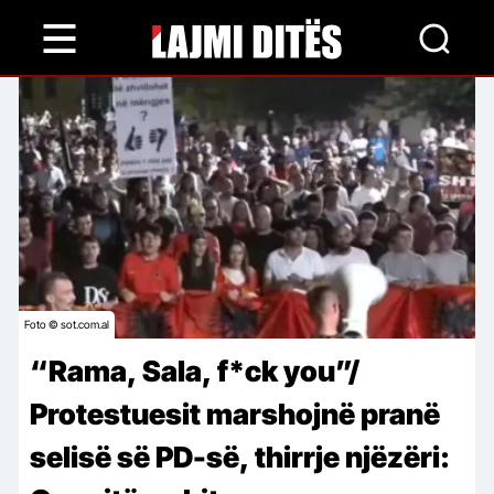
Skip
to
main
content
Foto © sot.com.al
“Rama, Sala, f*ck you”/
Protestuesit marshojnë pranë
selisë së PD-së, thirrje njëzëri: