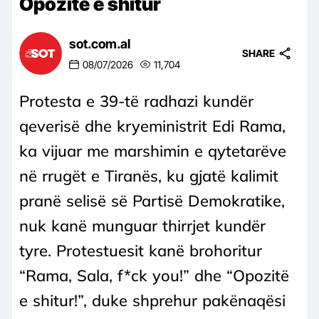
Opozitë e shitur
sot.com.al
SHARE
08/07/2026
11,704
Protesta e 39-të radhazi kundër
qeverisë dhe kryeministrit Edi Rama,
ka vijuar me marshimin e qytetarëve
në rrugët e Tiranës, ku gjatë kalimit
pranë selisë së Partisë Demokratike,
nuk kanë munguar thirrjet kundër
tyre. Protestuesit kanë brohoritur
“Rama, Sala, f*ck you!” dhe “Opozitë
e shitur!”, duke shprehur pakënaqësi