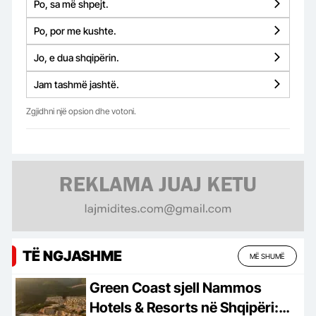
Po, sa më shpejt.
Po, por me kushte.
Jo, e dua shqipërin.
Jam tashmë jashtë.
Zgjidhni një opsion dhe votoni.
TË NGJASHME
MË SHUMË
Green Coast sjell Nammos
Hotels & Resorts në Shqipëri: