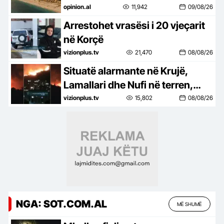
Destinacion i ri lifestyle
opinion.al
11,942
09/08/26
Arrestohet vrasësi i 20 vjeçarit
në Korçë
vizionplus.tv
21,470
08/08/26
Situatë alarmante në Krujë,
Lamallari dhe Nufi në terren,
apel banorëve pë evakuim
vizionplus.tv
15,802
08/08/26
NGA: SOT.COM.AL
MË SHUMË