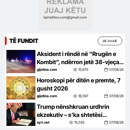
TË FUNDIT
MË SHUMË
Aksident i rëndë në “Rrugën e
Kombit”, ndërron jetë 38-vjeçari
nga Kosova
gijotina.com
15,670
07/08/26
Horoskopi për ditën e premte, 7
gusht 2026
gijotina.com
18,597
07/08/26
Trump nënshkruan urdhrin
ekzekutiv – s’ka shtetësi
amerikane përmes lindjes së
syri.net
15,035
07/08/26