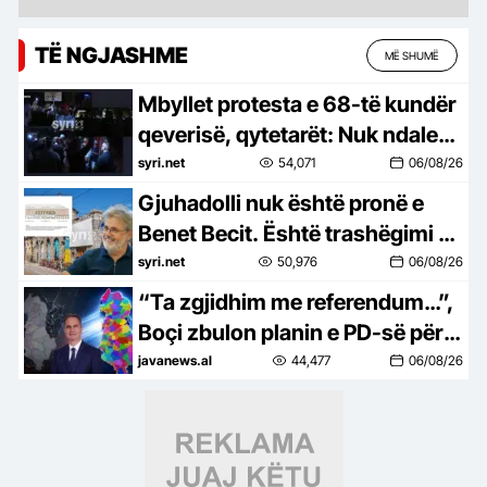
TË NGJASHME
MË SHUMË
Mbyllet protesta e 68-të kundër
qeverisë, qytetarët: Nuk ndalemi
deri në largimin e Ramës
syri.net
54,071
06/08/26
Gjuhadolli nuk është pronë e
Benet Becit. Është trashëgimi e
Shkodrës
syri.net
50,976
06/08/26
“Ta zgjidhim me referendum…”,
Boçi zbulon planin e PD-së për
të penguar uljen e numrit të
javanews.al
44,477
06/08/26
bashkive