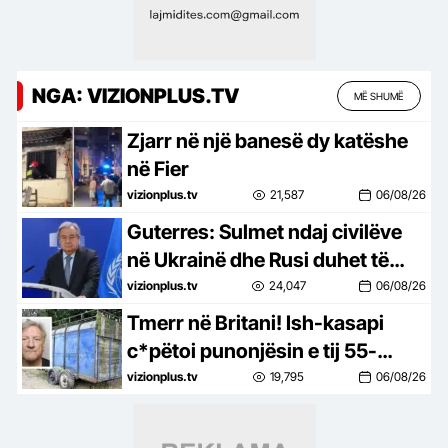
NGA: VIZIONPLUS.TV
MË SHUMË
Zjarr në një banesë dy katëshe
në Fier
vizionplus.tv
21,587
06/08/26
Guterres: Sulmet ndaj civilëve
në Ukrainë dhe Rusi duhet të
ndalen menjëherë
vizionplus.tv
24,047
06/08/26
Tmerr në Britani! Ish-kasapi
c*pëtoi punonjësin e tij 55-
vjeçar dhe e futi në një fuçi me
vizionplus.tv
19,795
06/08/26
çimento sepse mendonte se po i
vidhte