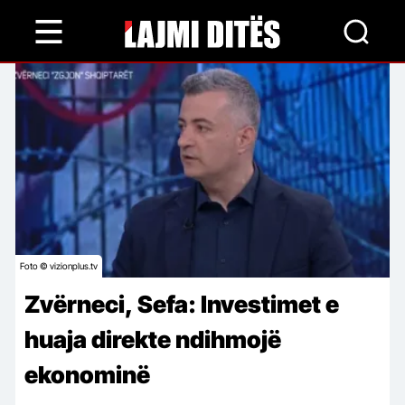
Skip
to
main
content
Foto © vizionplus.tv
Zvërneci, Sefa: Investimet e
huaja direkte ndihmojë
ekonominë