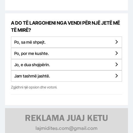
A DO TË LARGOHENI NGA VENDI PËR NJË JETË MË
TË MIRË?
Po, sa më shpejt.
Po, por me kushte.
Jo, e dua shqipërin.
Jam tashmë jashtë.
Zgjidhni një opsion dhe votoni.