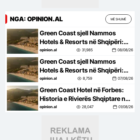
NGA: OPINION.AL
MË SHUMË
Green Coast sjell Nammos
Hotels & Resorts në Shqipëri:
Destinacion i ri lifestyle
opinion.al
31,985
08/08/26
Green Coast sjell Nammos
Hotels & Resorts në Shqipëri:
Destinacion i ri lifestyle
opinion.al
8,759
07/08/26
Green Coast Hotel në Forbes:
Historia e Rivierës Shqiptare në
skenën ndërkombëtare
opinion.al
28,047
01/08/26