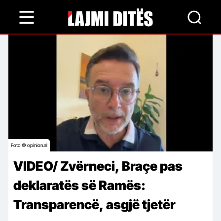
Skip
to
main
content
Foto © opinion.al
VIDEO/ Zvërneci, Braçe pas
deklaratës së Ramës:
Transparencë, asgjë tjetër