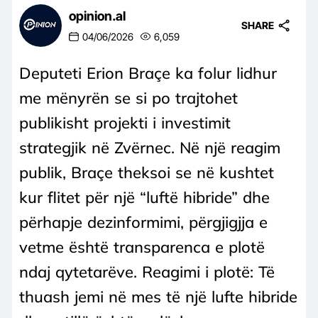
opinion.al
SHARE
04/06/2026
6,059
Deputeti Erion Braçe ka folur lidhur
me mënyrën se si po trajtohet
publikisht projekti i investimit
strategjik në Zvërnec. Në një reagim
publik, Braçe theksoi se në kushtet
kur flitet për një “luftë hibride” dhe
përhapje dezinformimi, përgjigjja e
vetme është transparenca e plotë
ndaj qytetarëve. Reagimi i plotë: Të
thuash jemi në mes të një lufte hibride