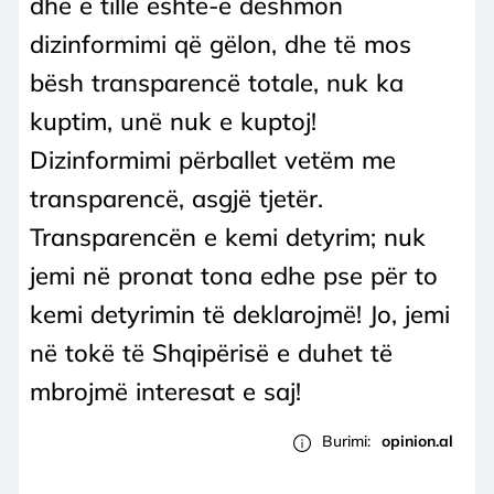
dhe e tillë është-e dëshmon
dizinformimi që gëlon, dhe të mos
bësh transparencë totale, nuk ka
kuptim, unë nuk e kuptoj!
Dizinformimi përballet vetëm me
transparencë, asgjë tjetër.
Transparencën e kemi detyrim; nuk
jemi në pronat tona edhe pse për to
kemi detyrimin të deklarojmë! Jo, jemi
në tokë të Shqipërisë e duhet të
mbrojmë interesat e saj!
Burimi:
opinion.al