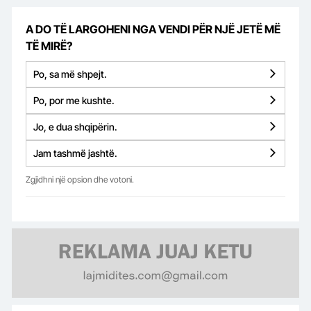
A DO TË LARGOHENI NGA VENDI PËR NJË JETË MË
TË MIRË?
Po, sa më shpejt.
Po, por me kushte.
Jo, e dua shqipërin.
Jam tashmë jashtë.
Zgjidhni një opsion dhe votoni.