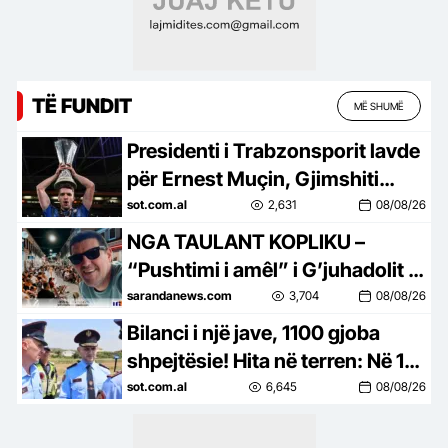
TË FUNDIT
MË SHUMË
Presidenti i Trabzonsporit lavde
për Ernest Muçin, Gjimshiti
bëhet shqiptari më i paguar në
sot.com.al
2,631
08/08/26
futboll
NGA TAULANT KOPLIKU –
“Pushtimi i amêl” i G’juhadolit le
të kujdesena të bahet pa zhduk
sarandanews.com
3,704
08/08/26
arkitektura dhe njerzilleku
Bilanci i një jave, 1100 gjoba
shpejtësie! Hita në terren: Në 1
vit u hoqën 1 mijë patenta prej
sot.com.al
6,645
08/08/26
mbarimit të pikëve