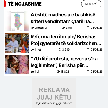
TË NGJASHME
MË SHUMË
A është madhësia e bashkisë
kriteri vendimtar? Çfarë na
mëson përvoja evropiane dhe
javanews.al
9,011
08/08/26
çfarë tregojnë të dhënat
Reforma territoriale/ Berisha:
shqiptare
Ftoj qytetarët të solidarizohen
me qytetarët e bashkive në
syri.net
3,549
08/08/26
zhdukje
“70 ditë protesta, qeveria s’ka
legjitimitet”, Berisha për
“Territorialen”: Projekti i Ramës
zeri.ai
18,802
08/08/26
për shpopullimin