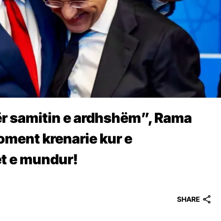
ër samitin e ardhshëm”, Rama
oment krenarie kur e
t e mundur!
SHARE