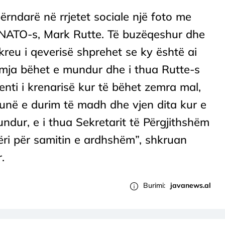
rndarë në rrjetet sociale një foto me
 NATO-s, Mark Rutte. Të buzëqeshur dhe
 kreu i qeverisë shprehet se ky është ai
ja bëhet e mundur dhe i thua Rutte-s
nti i krenarisë kur të bëhet zemra mal,
unë e durim të madh dhe vjen dita kur e
dur, e i thua Sekretarit të Përgjithshëm
ri për samitin e ardhshëm”, shkruan
.
Burimi:
javanews.al