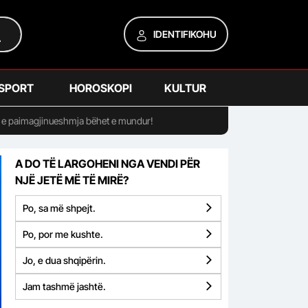
IDENTIFIKOHU
SPORT
HOROSKOPI
KULTUR
r e paimagjinueshmja bëhet e mundur!
A DO TË LARGOHENI NGA VENDI PËR
NJË JETË MË TË MIRË?
Po, sa më shpejt.
Po, por me kushte.
Jo, e dua shqipërin.
Jam tashmë jashtë.