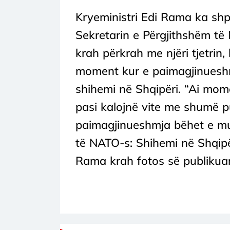
Kryeministri Edi Rama ka shpë
Sekretarin e Përgjithshëm të
krah përkrah me njëri tjetrin,
moment kur e paimagjinueshm
shihemi në Shqipëri. “Ai mome
pasi kalojnë vite me shumë p
paimagjinueshmja bëhet e mun
të NATO-s: Shihemi në Shqipë
Rama krah fotos së publikuar