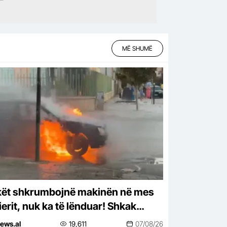
MË SHUMË
kët shkrumbojnë makinën në mes
ierit, nuk ka të lënduar! Shkak
hohet një shkëndijë elektrike
ews.al
19,611
07/08/26