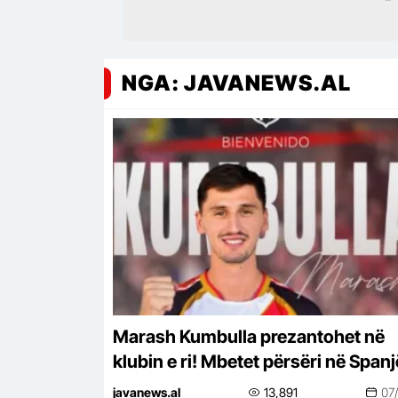
NGA: JAVANEWS.AL
Marash Kumbulla prezantohet në
klubin e ri! Mbetet përsëri në Spanj
por ndërron ekip
javanews.al
13,891
07