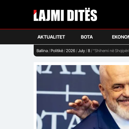
Skip
to
main
content
AKTUALITET
BOTA
EKONO
Ballina
/
Politikë
/
2026
/
July
/
8
/
“Shihemi në Shqipër