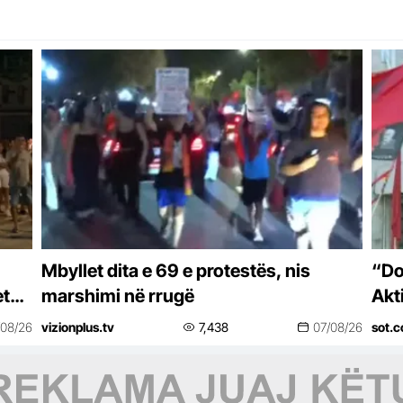
Mbyllet dita e 69 e protestës, nis
“Do
etet
marshimi në rrugë
Akt
pro
/08/26
vizionplus.tv
7,438
07/08/26
sot.c
kor