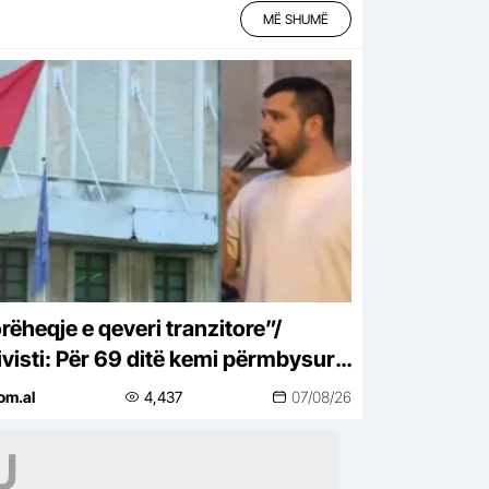
MË SHUMË
rëheqje e qeveri tranzitore”/
ivisti: Për 69 ditë kemi përmbysur
pagandën e Ramës, më i
om.al
4,437
07/08/26
ruptuari!