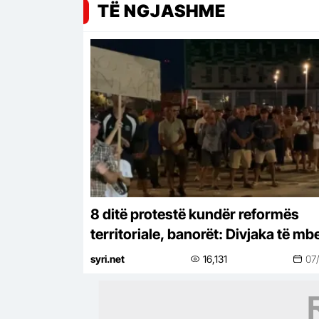
TË NGJASHME
8 ditë protestë kundër reformës
territoriale, banorët: Divjaka të mb
bashki, nisin peticionin
syri.net
16,131
07