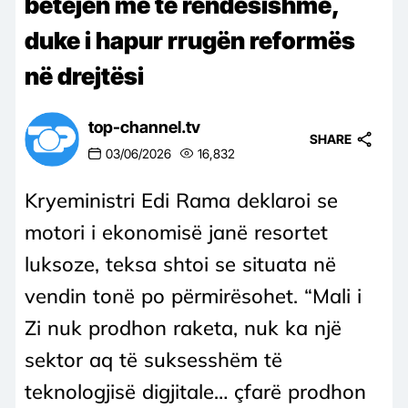
betejën më të rëndësishme,
duke i hapur rrugën reformës
në drejtësi
top-channel.tv
SHARE
03/06/2026
16,832
Kryeministri Edi Rama deklaroi se
motori i ekonomisë janë resortet
luksoze, teksa shtoi se situata në
vendin tonë po përmirësohet. “Mali i
Zi nuk prodhon raketa, nuk ka një
sektor aq të suksesshëm të
teknologjisë digjitale… çfarë prodhon