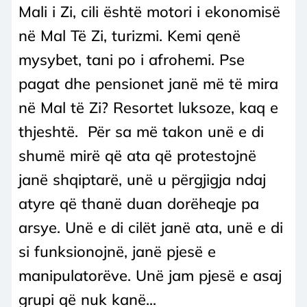
Mali i Zi, cili është motori i ekonomisë
në Mal Të Zi, turizmi. Kemi qenë
mysybet, tani po i afrohemi. Pse
pagat dhe pensionet janë më të mira
në Mal të Zi? Resortet luksoze, kaq e
thjeshtë. Për sa më takon unë e di
shumë mirë që ata që protestojnë
janë shqiptarë, unë u përgjigja ndaj
atyre që thanë duan dorëheqje pa
arsye. Unë e di cilët janë ata, unë e di
si funksionojnë, janë pjesë e
manipulatorëve. Unë jam pjesë e asaj
grupi që nuk kanë...