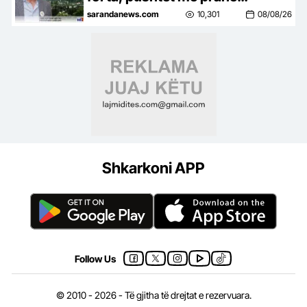
qytetarit…
sarandanews.com
10,301
08/08/26
Shkarkoni APP
Follow Us
© 2010 - 2026 - Të gjitha të drejtat e rezervuara.