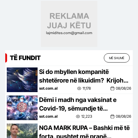
Mos më prek damarin se nuk
të…
TË FUNDIT
MË SHUMË
Si do mbyllen kompanitë
shtetërore në likuidim? Krijohet
“Operatori i Shoqërive
sot.com.al
11,178
08/08/26
Shtetërore”, do të menaxhojë
Dëmi i madh nga vaksinat e
asetet…
Covid-19, sëmundje të
ndryshme dhe atake në mosha
sot.com.al
12,223
08/08/26
të reja, Alfred Cako sulme të
NGA MARK RUPA – Bashki më të
ashpra…
forta, pushtet më pranë