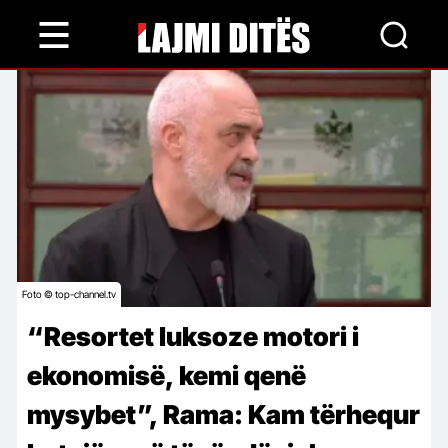
Skip
to
main
content
Foto © top-channel.tv
“Resortet luksoze motori i
ekonomisë, kemi qenë
mysybet”, Rama: Kam tërhequr