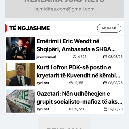
TË NGJASHME
MË SHUMË
Emërimi i Eric Wendt në
Shqipëri, Ambasada e SHBA
tregon tre prioritetet: Do
javanews.al
4,525
08/08/26
mbështesë vizionin e Trump për
Kurti i ofron PDK-së postin e
një NATO më të fortë, siguri
kryetarit të Kuvendit në këmbim
dhe…!
të votës për presidentin
syri.net
12,155
08/08/26
Gazetari: Nën udhëheqjen e
grupit socialisto-mafioz të aksit
Rrogozhinë-Peqin-Elbasan,
syri.net
19,728
07/08/26
Kavaja po pushtohet