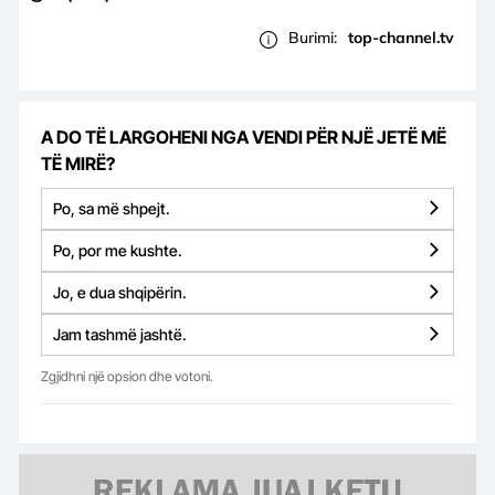
Burimi:
top-channel.tv
A DO TË LARGOHENI NGA VENDI PËR NJË JETË MË
TË MIRË?
Po, sa më shpejt.
Po, por me kushte.
Jo, e dua shqipërin.
Jam tashmë jashtë.
Zgjidhni një opsion dhe votoni.