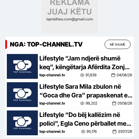
NGA: TOP-CHANNEL.TV
MË SHUMË
Lifestyle “Jam ndjerë shumë
keq”, këngëtarja Afërdita Zonja:
Parashqevinë nuk e kam takuar
top-channel.tv
91,839
04/08/26
në Amerikë. Po të ishte në
Lifestyle Sara Mila zbulon në
Shqipëri…
“Goca dhe Gra” prapaskenat e
jetës së saj politike: Teatër jo i
top-channel.tv
99,202
01/08/26
bukur, nuk është aq tragjike sa
Lifestyle “Do bëj kallëzim në
duket
polici”, Egla Ceno përballet me
një situatë të vështirë rreziku:
top-channel.tv
95,176
31/07/26