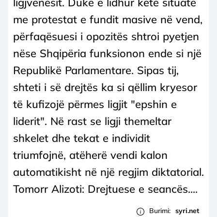
ligjvënësit. Duke e lidhur këtë situatë
me protestat e fundit masive në vend,
përfaqësuesi i opozitës shtroi pyetjen
nëse Shqipëria funksionon ende si një
Republikë Parlamentare. Sipas tij,
shteti i së drejtës ka si qëllim kryesor
të kufizojë përmes ligjit "epshin e
liderit". Në rast se ligji themeltar
shkelet dhe tekat e individit
triumfojnë, atëherë vendi kalon
automatikisht në një regjim diktatorial.
Tomorr Alizoti: Drejtuese e seancës....
Burimi:
syri.net