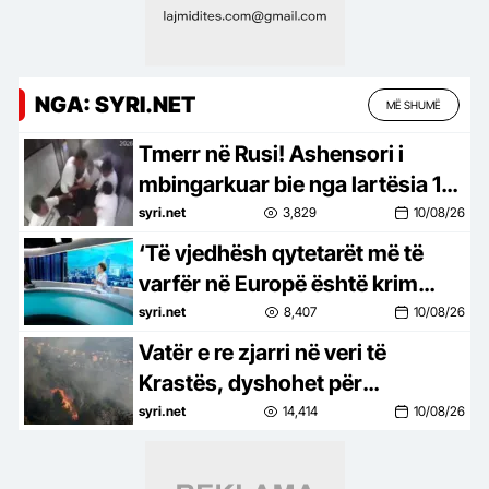
NGA: SYRI.NET
MË SHUMË
Tmerr në Rusi! Ashensori i
mbingarkuar bie nga lartësia 15
metra, katër të plagosur
syri.net
3,829
10/08/26
‘Të vjedhësh qytetarët më të
varfër në Europë është krim
shtetëror’, Xhixho: Paratë
syri.net
8,407
10/08/26
shkuan për korrupsion,
Vatër e re zjarri në veri të
emergjencat u lanë në mjerim
Krastës, dyshohet për
zjarrvënie të qëllimshme/ Flakët
syri.net
14,414
10/08/26
i afrohen depove të eksplozivit