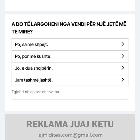
A DO TË LARGOHENI NGA VENDI PËR NJË JETË MË
TË MIRË?
Po, sa më shpejt.
Po, por me kushte.
Jo, e dua shqipërin.
Jam tashmë jashtë.
Zgjidhni një opsion dhe votoni.