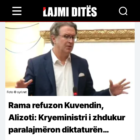
Skip
to
main
content
Foto © syri.net
Rama refuzon Kuvendin,
Alizoti: Kryeministri i zhdukur
paralajmëron diktaturën…