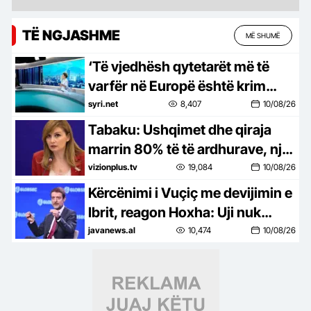
TË NGJASHME
MË SHUMË
‘Të vjedhësh qytetarët më të
varfër në Europë është krim
shtetëror’, Xhixho: Paratë
syri.net
8,407
10/08/26
shkuan për korrupsion,
Tabaku: Ushqimet dhe qiraja
emergjencat u lanë në mjerim
marrin 80% të të ardhurave, një
apartament kushton 20 vite të
vizionplus.tv
19,084
10/08/26
ardhura
Kërcënimi i Vuçiç me devijimin e
Ibrit, reagon Hoxha: Uji nuk
mund të përdoret si mjet
javanews.al
10,474
10/08/26
presioni dhe ndëshkimi