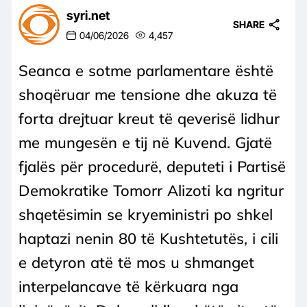
syri.net
SHARE
04/06/2026
4,457
Seanca e sotme parlamentare është
shoqëruar me tensione dhe akuza të
forta drejtuar kreut të qeverisë lidhur
me mungesën e tij në Kuvend. Gjatë
fjalës për procedurë, deputeti i Partisë
Demokratike Tomorr Alizoti ka ngritur
shqetësimin se kryeministri po shkel
haptazi nenin 80 të Kushtetutës, i cili
e detyron atë të mos u shmanget
interpelancave të kërkuara nga