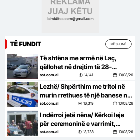
TË FUNDIT
MË SHUMË
Të shtëna me armë në Laç,
qëllohet në drejtim të 28-
vjeçarit, i riu denoncon në polici
sot.com.al
14,141
10/08/26
Lezhë/ Shpërthim me tritol në
murin rrethues të një banese në
Shënkoll! Nisin hetimet
sot.com.al
16,319
10/08/26
I ndërroi jetë nëna/ Kërkoi leje
për ceremoninë e varrimit,
Ardian Çapjas i refuzohet
sot.com.al
18,738
10/08/26