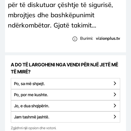
për të diskutuar çështje të sigurisë,
mbrojtjes dhe bashkëpunimit
ndërkombëtar. Gjatë takimit...
Burimi:
vizionplus.tv
A DO TË LARGOHENI NGA VENDI PËR NJË JETË MË
TË MIRË?
Po, sa më shpejt.
Po, por me kushte.
Jo, e dua shqipërin.
Jam tashmë jashtë.
Zgjidhni një opsion dhe votoni.