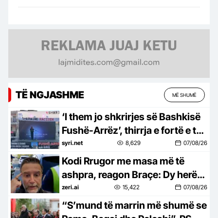
TË NGJASHME
MË SHUMË
‘I them jo shkrirjes së Bashkisë
Fushë-Arrëz’, thirrja e fortë e të
resë: Mos na detyroni të
syri.net
8,629
07/08/26
braktisim vendlindjen
Kodi Rrugor me masa më të
ashpra, reagon Braçe: Dy herë
janë boll për të vrarë…jo pasurim
zeri.ai
15,422
07/08/26
për policët
“S’mund të marrin më shumë se