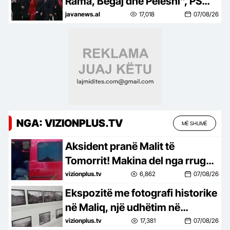
Rama, Begaj dhe Peleshi”, PS
propozon rritjen e pagave të
javanews.al
17,018
07/08/26
gjyqtarëve me 0.02%
NGA: VIZIONPLUS.TV
MË SHUMË
Aksident pranë Malit të
Tomorrit! Makina del nga rruga
pasi nuk i punuan frenat, 7 të
vizionplus.tv
6,862
07/08/26
plagosur, 2 në gjendje rë rëndë
Ekspozitë me fotografi historike
në Maliq, një udhëtim në
kujtesën e Luftës Italo-Greke
vizionplus.tv
17,381
07/08/26