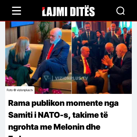
Skip
to
main
content
Foto © vizionplus.tv
Rama publikon momente nga
Samiti i NATO-s, takime të
ngrohta me Melonin dhe