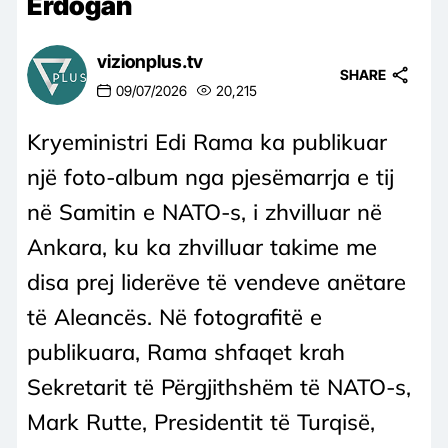
Erdogan
vizionplus.tv
SHARE
09/07/2026
20,215
Kryeministri Edi Rama ka publikuar
një foto-album nga pjesëmarrja e tij
në Samitin e NATO-s, i zhvilluar në
Ankara, ku ka zhvilluar takime me
disa prej liderëve të vendeve anëtare
të Aleancës. Në fotografitë e
publikuara, Rama shfaqet krah
Sekretarit të Përgjithshëm të NATO-s,
Mark Rutte, Presidentit të Turqisë,