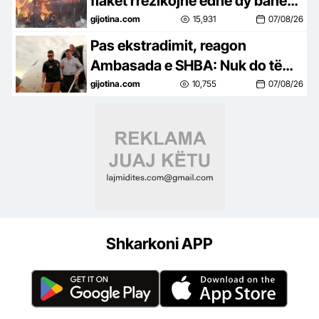
flakët rrezikojnë edhe dy banesa
pranë saj
gijotina.com
15,931
07/08/26
Pas ekstradimit, reagon
Ambasada e SHBA: Nuk do të
ketë strehë për ata që i
gijotina.com
10,755
07/08/26
shmangen drejtësisë
Shkarkoni APP