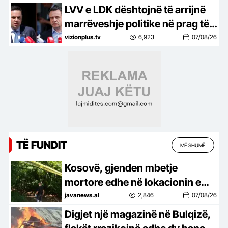
LVV e LDK dështojnë të arrijnë
marrëveshje politike në prag të
mbarimit të afatit kushtetues
vizionplus.tv
6,923
07/08/26
për konstituimin e Kuvendit
TË FUNDIT
MË SHUMË
Kosovë, gjenden mbetje
mortore edhe në lokacionin e
tretë të dyshuar për varr masiv
javanews.al
2,846
07/08/26
në Zubin Potok
Digjet një magazinë në Bulqizë,