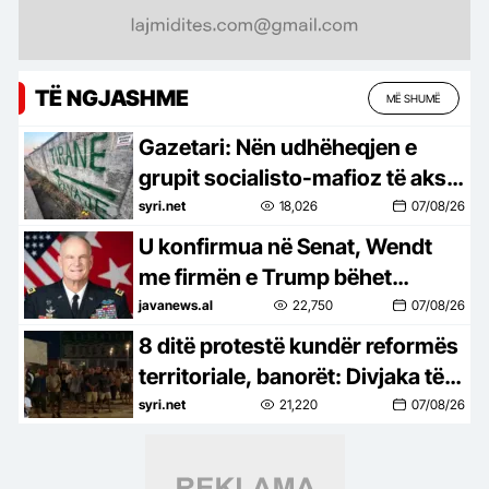
TË NGJASHME
MË SHUMË
Gazetari: Nën udhëheqjen e
grupit socialisto-mafioz të aksit
Rrogozhinë-Peqin-Elbasan,
syri.net
18,026
07/08/26
Kavaja po pushtohet
U konfirmua në Senat, Wendt
me firmën e Trump bëhet
zyrtarisht ambasador në
javanews.al
22,750
07/08/26
Shqipëri
8 ditë protestë kundër reformës
territoriale, banorët: Divjaka të
mbetet bashki, nisin peticionin
syri.net
21,220
07/08/26