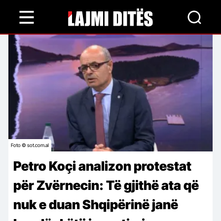
Skip
to
main
content
Foto © sot.com.al
Petro Koçi analizon protestat
për Zvërnecin: Të gjithë ata që
nuk e duan Shqipërinë janë