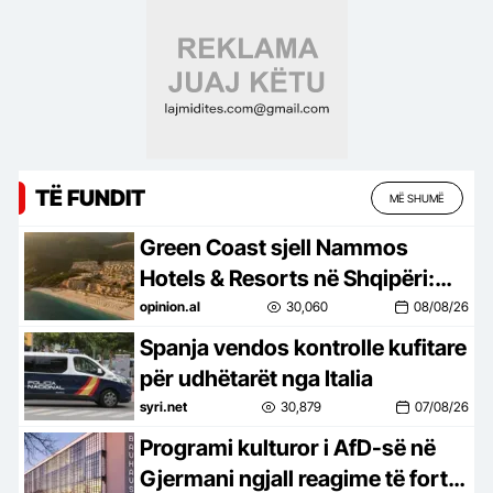
TË FUNDIT
MË SHUMË
Green Coast sjell Nammos
Hotels & Resorts në Shqipëri:
Destinacion i ri lifestyle
opinion.al
30,060
08/08/26
Spanja vendos kontrolle kufitare
për udhëtarët nga Italia
syri.net
30,879
07/08/26
Programi kulturor i AfD-së në
Gjermani ngjall reagime të forta