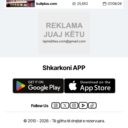
në botën e artit
kultplus.com
25,652
07/08/26
Shkarkoni APP
Follow Us
© 2010 - 2026 - Të gjitha të drejtat e rezervuara.