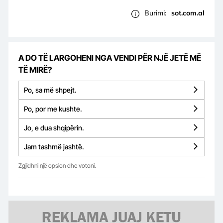
Burimi:
sot.com.al
A DO TË LARGOHENI NGA VENDI PËR NJË JETË MË
TË MIRË?
Po, sa më shpejt.
Po, por me kushte.
Jo, e dua shqipërin.
Jam tashmë jashtë.
Zgjidhni një opsion dhe votoni.