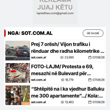
NGA: SOT.COM.AL
MË SHUMË
Prej 7 orësh/ Vijon trafiku i
rënduar dhe radha kilometrike e
automjeteve në aksin Tiranë-
sot.com.al
23,995
07/08/26
Elbasan
FOTO-LAJM/ Protesta e 69,
mesazhi në Bulevard për
Prokurorinë e Posaçme: SPAK,
sot.com.al
18,779
07/08/26
çfarë pret?
“Shtëpitë na i ka vjedhur Balluku
me 300 apartamente”…/ Kola:
Rezistenca kundër Ramës
sot.com.al
13,463
07/08/26
vazhdon!