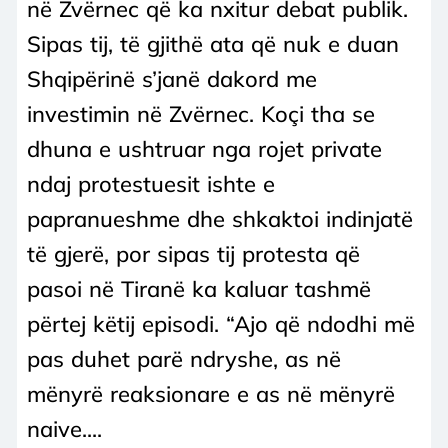
në Zvërnec që ka nxitur debat publik.
Sipas tij, të gjithë ata që nuk e duan
Shqipërinë s’janë dakord me
investimin në Zvërnec. Koçi tha se
dhuna e ushtruar nga rojet private
ndaj protestuesit ishte e
papranueshme dhe shkaktoi indinjatë
të gjerë, por sipas tij protesta që
pasoi në Tiranë ka kaluar tashmë
përtej këtij episodi. “Ajo që ndodhi më
pas duhet parë ndryshe, as në
mënyrë reaksionare e as në mënyrë
naive....