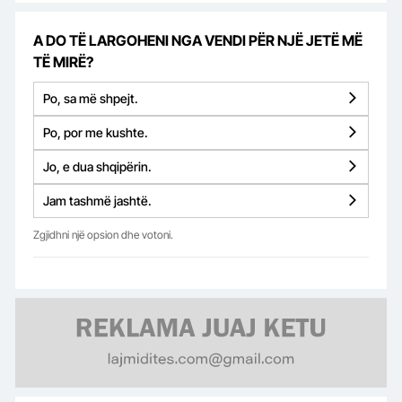
A DO TË LARGOHENI NGA VENDI PËR NJË JETË MË
TË MIRË?
Po, sa më shpejt.
Po, por me kushte.
Jo, e dua shqipërin.
Jam tashmë jashtë.
Zgjidhni një opsion dhe votoni.