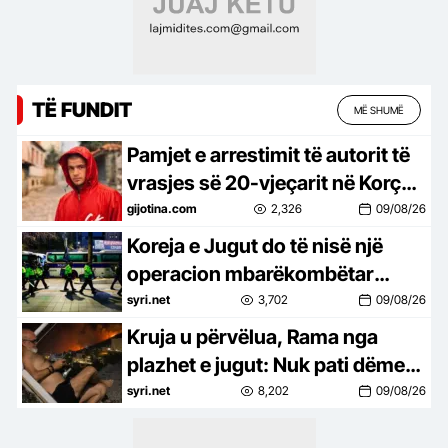
TË FUNDIT
MË SHUMË
Pamjet e arrestimit të autorit të
vrasjes së 20-vjeçarit në Korçë
(VIDEO)
gijotina.com
2,326
09/08/26
Koreja e Jugut do të nisë një
operacion mbarëkombëtar
kundër krimit të organizuar
syri.net
3,702
09/08/26
Kruja u përvëlua, Rama nga
plazhet e jugut: Nuk pati dëme…
syri.net
8,202
09/08/26