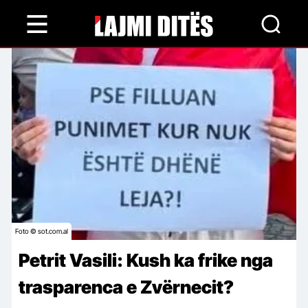
Skip
to
main
content
Foto © sot.com.al
Petrit Vasili: Kush ka frike nga
trasparenca e Zvërnecit?