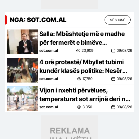
NGA: SOT.COM.AL
MË SHUMË
Salla: Mbështetje më e madhe
për fermerët e bimëve
mjekësore nga programi
sot.com.al
20,909
09/08/26
‘Dyfisho Ndërmarrjen Tënde
4 orë protestë/ Mbyllet tubimi
kundër klasës politike: Nesër
më shumë!
sot.com.al
17,750
09/08/26
Vijon i nxehti përvëlues,
temperaturat sot arrijnë deri në
40 gradë celsius
sot.com.al
3,350
09/08/26