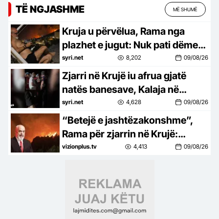
TË NGJASHME
MË SHUMË
Kruja u përvëlua, Rama nga
plazhet e jugut: Nuk pati dëme…
syri.net
8,202
09/08/26
Zjarri në Krujë iu afrua gjatë
natës banesave, Kalaja në
terren: Banorët në ankth, po
syri.net
4,628
09/08/26
luftojnë me flakët
“Betejë e jashtëzakonshme”,
Rama për zjarrin në Krujë:
Bilanci mund të kishte qenë
vizionplus.tv
4,413
09/08/26
tragjik, siç po ndodh në vende të
tjera të Europës