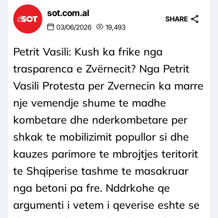
sot.com.al
SHARE
03/06/2026
19,493
Petrit Vasili: Kush ka frike nga
trasparenca e Zvërnecit? Nga Petrit
Vasili Protesta per Zvernecin ka marre
nje vemendje shume te madhe
kombetare dhe nderkombetare per
shkak te mobilizimit popullor si dhe
kauzes parimore te mbrojtjes teritorit
te Shqiperise tashme te masakruar
nga betoni pa fre. Nddrkohe qe
argumenti i vetem i qeverise eshte se