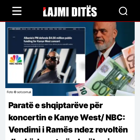
Skip
to
main
content
Foto © sot.com.al
Paratë e shqiptarëve për
koncertin e Kanye West/ NBC:
Vendimi i Ramës ndez revoltën