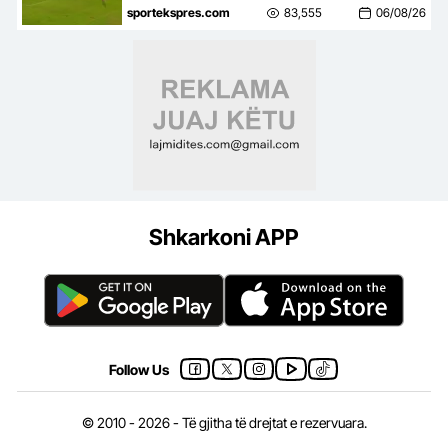
mbyll me një ndeshje takimin
sportekspres.com
83,555
06/08/26
kundër Tre Fiorit
Shkarkoni APP
Follow Us
© 2010 - 2026 - Të gjitha të drejtat e rezervuara.