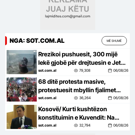
NGA: SOT.COM.AL
MË SHUMË
Rrezikoi pushuesit, 300 mijë
lekë gjobë për drejtuesin e Jet
Ski në Zvërnec
sot.com.al
79,308
06/08/26
68 ditë protesta masive,
protestuesit mbyllin fjalimet
para Kryeministrisë, marshojnë
sot.com.al
36,264
06/08/26
drejt Korpusit: Ju erdhi fundi!
Kosovë/ Kurti kushtëzon
konstituimin e Kuvendit: Na
duhet marrëveshje për
sot.com.al
32,794
06/08/26
presidentin, vetëm kështu