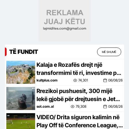
shmangim…
TË FUNDIT
MË SHUMË
Kalaja e Rozafës drejt një
transformimi të ri, investime për
trashëgiminë dhe turizmin
kultplus.com
74,301
06/08/26
Rrezikoi pushuesit, 300 mijë
lekë gjobë për drejtuesin e Jet
Ski në Zvërnec
sot.com.al
79,308
06/08/26
VIDEO/ Drita siguron kalimin në
Play Off të Conference League, e