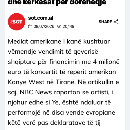
dhe kërkesat për dorëheqje
sot.com.al
SHARE
08/07/2026
20,149
Mediat amerikane i kanë kushtuar
vëmendje vendimit të qeverisë
shqiptare për financimin me 4 milionë
euro të koncertit të reperit amerikan
Kanye West në Tiranë. Në artikullin e
saj, NBC News raporton se artisti, i
njohur edhe si Ye, është ndaluar të
performojë në disa vende evropiane
këtë verë pas deklaratave të tij