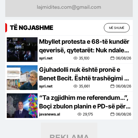
TË NGJASHME
MË SHUMË
Mbyllet protesta e 68-të kundër
qeverisë, qytetarët: Nuk ndalemi
deri në largimin e Ramës
syri.net
35,100
06/08/26
Gjuhadolli nuk është pronë e
Benet Becit. Është trashëgimi e
Shkodrës
syri.net
35,661
06/08/26
“Ta zgjidhim me referendum…”,
Boçi zbulon planin e PD-së për
të penguar uljen e numrit të
javanews.al
29,175
06/08/26
bashkive