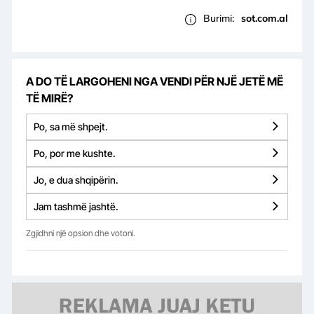
Burimi:
sot.com.al
A DO TË LARGOHENI NGA VENDI PËR NJË JETË MË
TË MIRË?
Po, sa më shpejt.
Po, por me kushte.
Jo, e dua shqipërin.
Jam tashmë jashtë.
Zgjidhni një opsion dhe votoni.