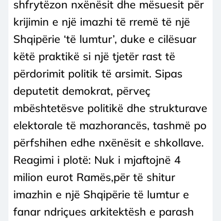
shfrytëzon nxënësit dhe mësuesit për
krijimin e një imazhi të rremë të një
Shqipërie ‘të lumtur’, duke e cilësuar
këtë praktikë si një tjetër rast të
përdorimit politik të arsimit. Sipas
deputetit demokrat, përveç
mbështetësve politikë dhe strukturave
elektorale të mazhorancës, tashmë po
përfshihen edhe nxënësit e shkollave.
Reagimi i plotë: Nuk i mjaftojnë 4
milion eurot Ramës,për të shitur
imazhin e një Shqipërie të lumtur e
fanar ndriçues arkitektësh e parash