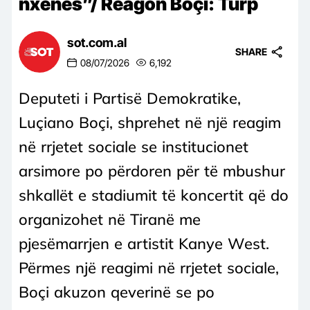
nxënës”/ Reagon Boçi: Turp
sot.com.al
SHARE
08/07/2026
6,192
Deputeti i Partisë Demokratike,
Luçiano Boçi, shprehet në një reagim
në rrjetet sociale se institucionet
arsimore po përdoren për të mbushur
shkallët e stadiumit të koncertit që do
organizohet në Tiranë me
pjesëmarrjen e artistit Kanye West.
Përmes një reagimi në rrjetet sociale,
Boçi akuzon qeverinë se po