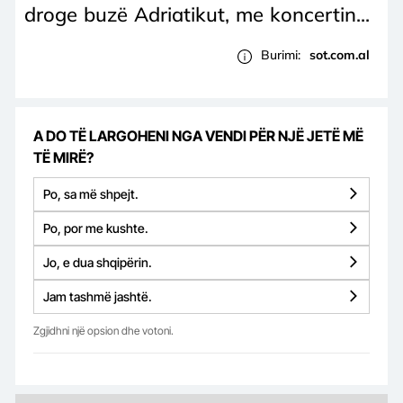
droge buzë Adriatikut, me koncertin...
Burimi:
sot.com.al
A DO TË LARGOHENI NGA VENDI PËR NJË JETË MË
TË MIRË?
Po, sa më shpejt.
Po, por me kushte.
Jo, e dua shqipërin.
Jam tashmë jashtë.
Zgjidhni një opsion dhe votoni.