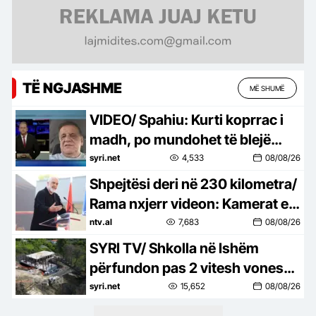
TË NGJASHME
MË SHUMË
VIDEO/ Spahiu: Kurti koprrac i
madh, po mundohet të blejë
kohë, nëse lirohen Thaçi e
syri.net
4,533
08/08/26
Veseli …
Shpejtësi deri në 230 kilometra/
Rama nxjerr videon: Kamerat e
trafikut së shpejti në funksion
ntv.al
7,683
08/08/26
SYRI TV/ Shkolla në Ishëm
përfundon pas 2 vitesh vonesë,
Rama e ‘përuron’ online pa asnjë
syri.net
15,652
08/08/26
shpjegim