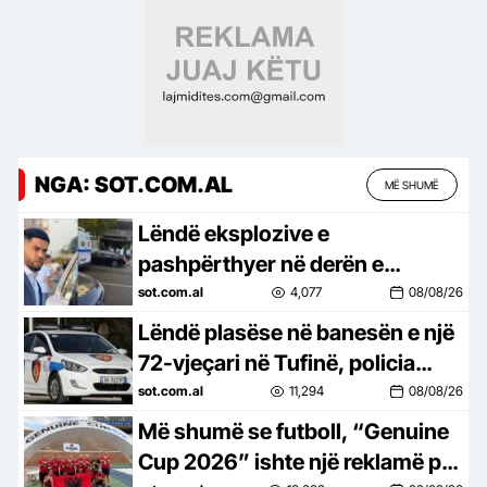
NGA: SOT.COM.AL
MË SHUMË
Lëndë eksplozive e
pashpërthyer në derën e
dyqanit të Noizyt në Durrës,
sot.com.al
4,077
08/08/26
policia nis hetimet për ngjarjen
Lëndë plasëse në banesën e një
72-vjeçari në Tufinë, policia
zbardh ngjarjen, shpallen në
sot.com.al
11,294
08/08/26
kërkim 3 vëllezër
Më shumë se futboll, “Genuine
Cup 2026” ishte një reklamë për