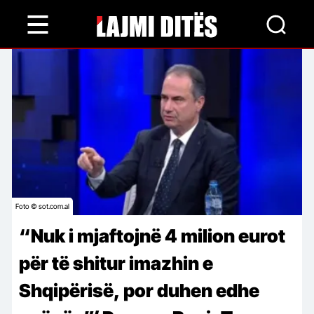
Skip
to
main
content
Foto © sot.com.al
“Nuk i mjaftojnë 4 milion eurot
për të shitur imazhin e
Shqipërisë, por duhen edhe