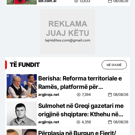
Shqipërinë
sot.com.al
13,633
08/08/26
TË FUNDIT
MË SHUMË
Berisha: Reforma territoriale e
Ramës, platformë për
shpopullimin e Shqipërisë
argjiroja.net
7,394
08/08/26
Sulmohet në Greqi gazetari me
origjinë shqiptare: Kthehu në
Shqipëri po s’të pëlqen! Je
argjiroja.net
4,356
08/08/26
mysafir këtu, nuk duhet të
Përplasja në Burgun e Fierit/