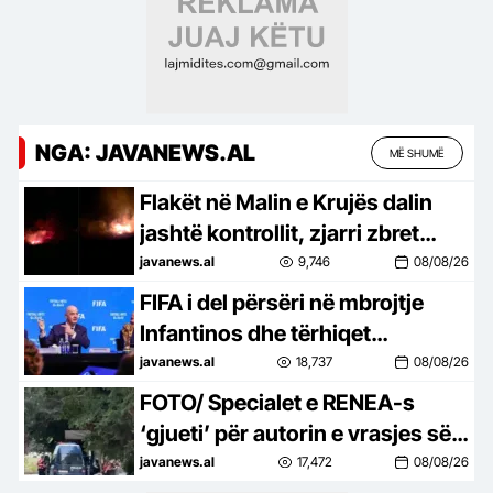
NGA: JAVANEWS.AL
MË SHUMË
Flakët në Malin e Krujës dalin
jashtë kontrollit, zjarri zbret
drejt zonave të banuara
javanews.al
9,746
08/08/26
FIFA i del përsëri në mbrojtje
Infantinos dhe tërhiqet
përfundimisht nga shitja e
javanews.al
18,737
08/08/26
aksioneve të Botërorit!
FOTO/ Specialet e RENEA-s
‘gjueti’ për autorin e vrasjes së
ushtarakut, kontrolle edhe në
javanews.al
17,472
08/08/26