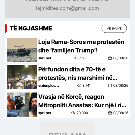
TË NGJASHME
MË SHUMË
Loja Rama-Soros me protestën
dhe ‘familjen Trump’!
syri.net
7,118
08/08/26
Përfundon dita e 70-të e
protestës, nis marshimi në
rrugë
vizionplus.tv
8,741
08/08/26
Vrasja në Korçë, reagon
Mitropoliti Anastas: Kur një i ri
vret një të ri, shoqëria qan për të
syri.net
20,380
08/08/26
dy