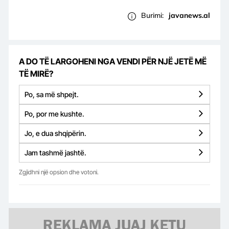
Burimi:
javanews.al
A DO TË LARGOHENI NGA VENDI PËR NJË JETË MË
TË MIRË?
Po, sa më shpejt.
Po, por me kushte.
Jo, e dua shqipërin.
Jam tashmë jashtë.
Zgjidhni një opsion dhe votoni.