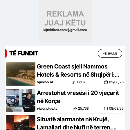
varrezat e qytetit! Gjurmim me
dron për lokalizimin
TË FUNDIT
MË SHUMË
Green Coast sjell Nammos
Hotels & Resorts në Shqipëri:
Destinacion i ri lifestyle
opinion.al
16,102
09/08/26
Arrestohet vrasësi i 20 vjeçarit
në Korçë
vizionplus.tv
25,738
08/08/26
Situatë alarmante në Krujë,
Lamallari dhe Nufi në terren,