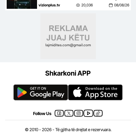
apel banorëve pë evakuim
vizionplus.tv
20,036
08/08/26
Shkarkoni APP
Follow Us
© 2010 - 2026 - Të gjitha të drejtat e rezervuara.