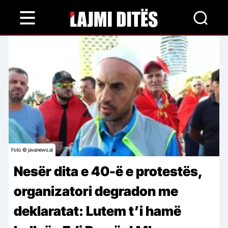
Skip
to
main
content
Foto © javanews.al
Nesër dita e 40-ë e protestës,
organizatori degradon me
deklaratat: Lutem t’i hamë