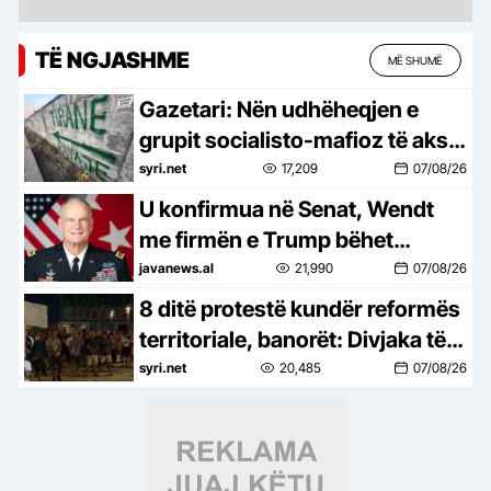
TË NGJASHME
MË SHUMË
Gazetari: Nën udhëheqjen e
grupit socialisto-mafioz të aksit
Rrogozhinë-Peqin-Elbasan,
syri.net
17,209
07/08/26
Kavaja po pushtohet
U konfirmua në Senat, Wendt
me firmën e Trump bëhet
zyrtarisht ambasador në
javanews.al
21,990
07/08/26
Shqipëri
8 ditë protestë kundër reformës
territoriale, banorët: Divjaka të
mbetet bashki, nisin peticionin
syri.net
20,485
07/08/26