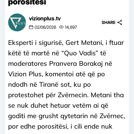
porositësi
vizionplus.tv
SHARE
02/06/2026
14,697
Eksperti i sigurisë, Gert Metani, i ftuar
këtë të martë në “Quo Vadis” të
moderatores Pranvera Borakaj në
Vizion Plus, komentoi atë që po
ndodh në Tiranë sot, ku po
protestohet për Zvërnecin. Metani tha
se nuk duhet hetuar vetëm ai që
goditi me grusht qytetarin në Zvërnec,
por edhe porositësi, i cili ende nuk