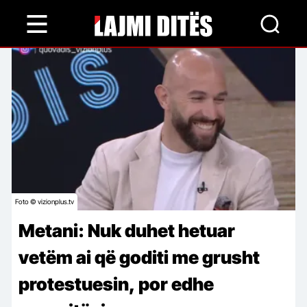
Skip
to
main
content
Foto © vizionplus.tv
Metani: Nuk duhet hetuar
vetëm ai që goditi me grusht
protestuesin, por edhe