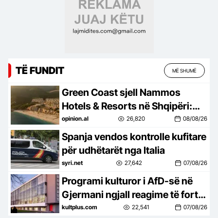
TË FUNDIT
MË SHUMË
Green Coast sjell Nammos
Hotels & Resorts në Shqipëri:
Destinacion i ri lifestyle
opinion.al
26,820
08/08/26
Spanja vendos kontrolle kufitare
për udhëtarët nga Italia
syri.net
27,642
07/08/26
Programi kulturor i AfD-së në
Gjermani ngjall reagime të forta
në botën e artit
kultplus.com
22,541
07/08/26