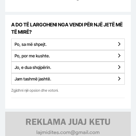
A DO TË LARGOHENI NGA VENDI PËR NJË JETË MË
TË MIRË?
Po, sa më shpejt.
Po, por me kushte.
Jo, e dua shqipërin.
Jam tashmë jashtë.
Zgjidhni një opsion dhe votoni.