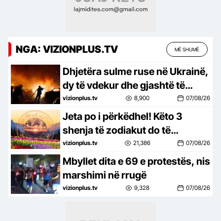
NGA: VIZIONPLUS.TV
MË SHUMË
Dhjetëra sulme ruse në Ukrainë,
dy të vdekur dhe gjashtë të
plagosur
vizionplus.tv
8,900
07/08/26
Jeta po i përkëdhel! Këto 3
shenja të zodiakut do të
përjetojnë ditë të bukura deri në
vizionplus.tv
21,386
07/08/26
fund të vitit 2026
Mbyllet dita e 69 e protestës, nis
marshimi në rrugë
vizionplus.tv
9,328
07/08/26