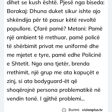
dihet se kush është. Pjesë nga biseda:
Borakaj: Dhuna duket sikur ishte ajo
shkëndija për të pasur këtë revoltë
popullore. Çfarë pamë? Metani: Pamë
një ambient të rrethuar, pamë policë
të shërbimit privat me uniformë dhe
me mjetet e tyre, pamë edhe Policinë
e Shtetit. Nga ana tjetër, brenda
rrethimit, një grup me ata kapuçët e
zinj, si ata bodyguard-ët që
shoqërojnë persona problematikë në
vendin tonë. I gjithë problemi...
Burimi:
vizionplus.tv