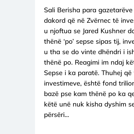
Sali Berisha para gazetarëve
dakord që në Zvërnec të inves
u njoftua se Jared Kushner do
thënë ‘po’ sepse sipas tij, inv
u tha se do vinte dhëndri i i
thënë po. Reagimi im ndaj kët
Sepse i ka paratë. Thuhej që 
investimeve, është fond trilio
bazë pse kam thënë po ka qe
këtë unë nuk kisha dyshim se 
përsëri...