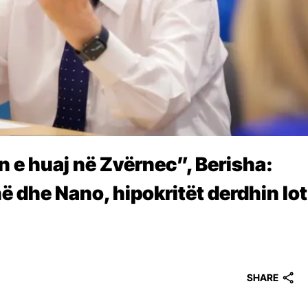
 e huaj në Zvërnec”, Berisha:
ë dhe Nano, hipokritët derdhin lot
SHARE