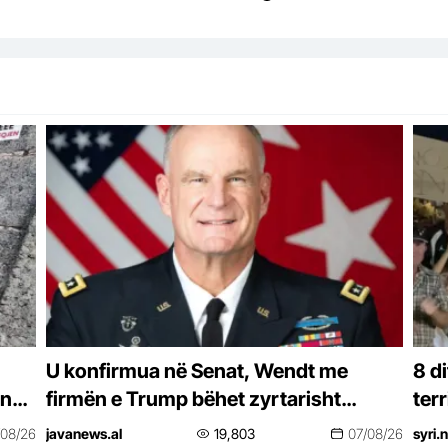
U konfirmua në Senat, Wendt me
8 d
inë-
firmën e Trump bëhet zyrtarisht
terr
et
ambasador në Shqipëri
bash
/08/26
javanews.al
19,803
07/08/26
syri.