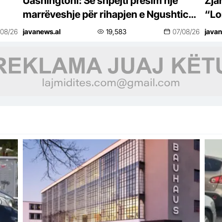
Uashingtoni: Së shpejti presim një
Zja
marrëveshje për rihapjen e Ngushticës
“Lo
së Hormuzit
pas
/08/26
javanews.al
19,583
07/08/26
javan