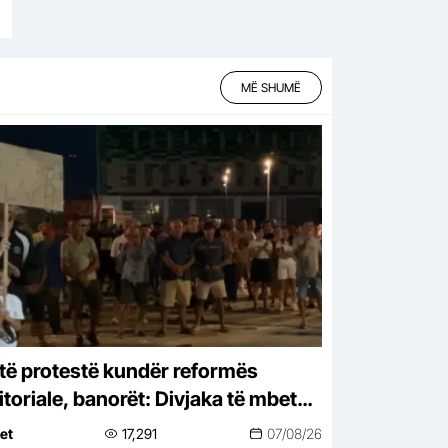
MË SHUMË
itë protestë kundër reformës
itoriale, banorët: Divjaka të mbetet
ki, nisin peticionin
net
17,291
07/08/26