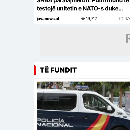
SHBA paralajmëron: Putin mund të
testojë unitetin e NATO-s duke
sulmuar një vend anëtar
javanews.al
19,712
07
TË FUNDIT