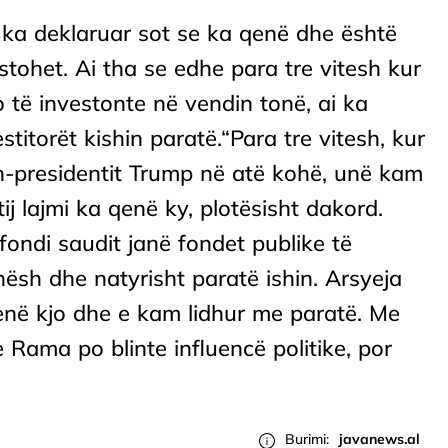
 ka deklaruar sot se ka qenë dhe është
tohet. Ai tha se edhe para tre vitesh kur
 të investonte në vendin tonë, ai ka
estitorët kishin paratë.“Para tre vitesh, kur
sh-presidentit Trump në atë kohë, unë kam
ij lajmi ka qenë ky, plotësisht dakord.
fondi saudit janë fondet publike të
nësh dhe natyrisht paratë ishin. Arsyeja
në kjo dhe e kam lidhur me paratë. Me
Rama po blinte influencë politike, por
Burimi:
javanews.al