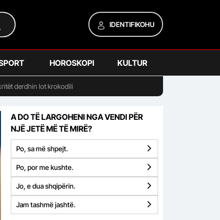
IDENTIFIKOHU
SPORT
HOROSKOPI
KULTUR
tët derdhin lot krokodili
A DO TË LARGOHENI NGA VENDI PËR
NJË JETË MË TË MIRË?
Po, sa më shpejt.
Po, por me kushte.
Jo, e dua shqipërin.
Jam tashmë jashtë.