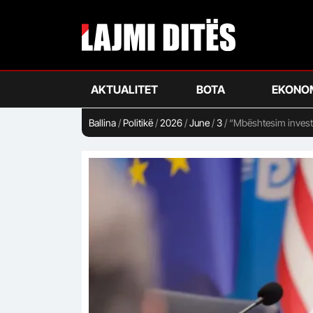
Skip
to
main
content
AKTUALITET
BOTA
EKONO
Ballina
/
Politikë
/
2026
/
June
/
3
/
“Mbështesim investi