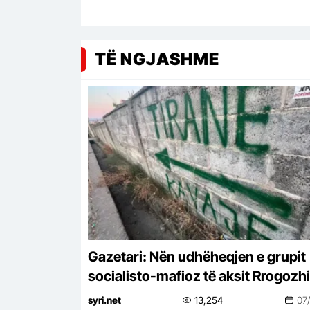
TË NGJASHME
Gazetari: Nën udhëheqjen e grupit
socialisto-mafioz të aksit Rrogozh
Peqin-Elbasan, Kavaja po pushtoh
syri.net
13,254
07