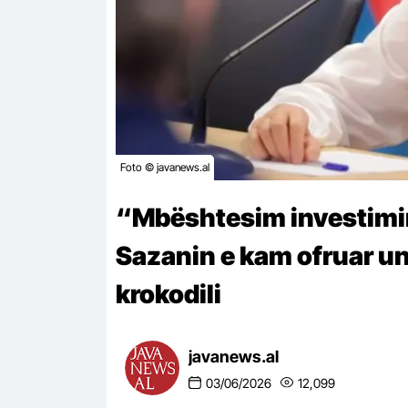
Foto © javanews.al
“Mbështesim investimin
Sazanin e kam ofruar un
krokodili
javanews.al
03/06/2026
12,099