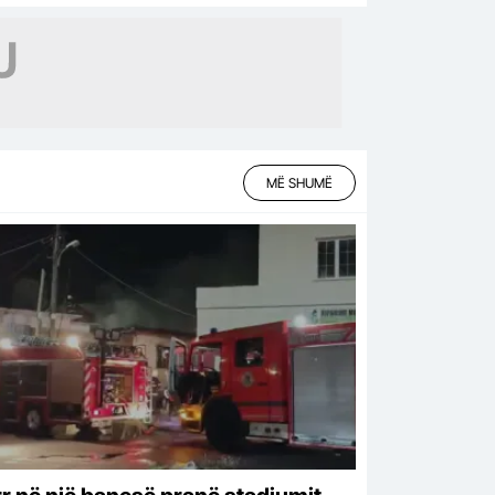
MË SHUMË