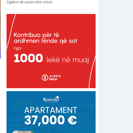
Zgjidhni një opsion dhe votoni.