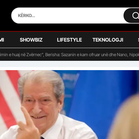
MI
SHOWBIZ
LIFESTYLE
TEKNOLOGJI
min e huaj në Zvërnec”, Berisha: Sazanin e kam ofruar unë dhe Nano, hipokri