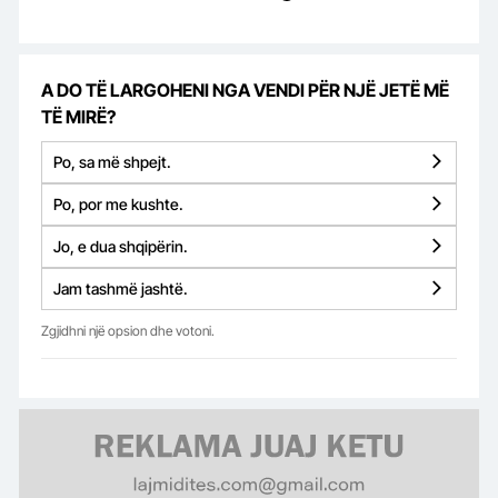
A DO TË LARGOHENI NGA VENDI PËR NJË JETË MË
TË MIRË?
Po, sa më shpejt.
Po, por me kushte.
Jo, e dua shqipërin.
Jam tashmë jashtë.
Zgjidhni një opsion dhe votoni.