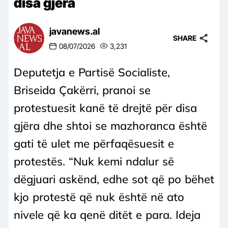
disa gjëra
javanews.al
SHARE
08/07/2026
3,231
Deputetja e Partisë Socialiste,
Briseida Çakërri, pranoi se
protestuesit kanë të drejtë për disa
gjëra dhe shtoi se mazhoranca është
gati të ulet me përfaqësuesit e
protestës. “Nuk kemi ndalur së
dëgjuari askënd, edhe sot që po bëhet
kjo protestë që nuk është në ato
nivele që ka qenë ditët e para. Ideja