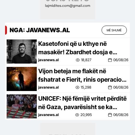
NGA: JAVANEWS.AL
MË SHUMË
Kasetofoni që u kthye në
masakër! Zbardhet dosja e
Hoxhës: Pas dy vëllezërve vrau
javanews.al
18,827
06/08/26
edhe gruan e tij 19-vjeçare
Vijon beteja me flakët në
fshatrat e Fierit, rinis operacioni
nga ajri për shuarjen e zjarrit
javanews.al
15,298
06/08/26
UNICEF: Një fëmijë vritet përditë
në Gaza, pavarësisht se ka
armëpushim
javanews.al
20,995
06/08/26