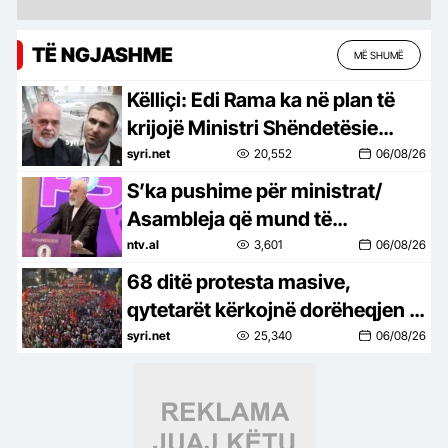
TË NGJASHME
MË SHUMË
Këlliçi: Edi Rama ka në plan të
krijojë Ministri Shëndetësie
paralele, për t’ia dhënë mikut të
syri.net
20,552
06/08/26
tij izraelit!
S’ka pushime për ministrat/
Asambleja që mund të
ndryshojë kabinetin
ntv.al
3,601
06/08/26
68 ditë protesta masive,
qytetarët kërkojnë dorëheqjen e
Ramës dhe hetimin e tij nga
syri.net
25,340
06/08/26
SPAK-u