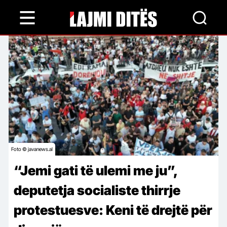
Skip
to
main
content
Foto © javanews.al
“Jemi gati të ulemi me ju”,
deputetja socialiste thirrje
protestuesve: Keni të drejtë për