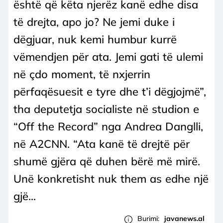
është që këta njerëz kanë edhe disa
të drejta, apo jo? Ne jemi duke i
dëgjuar, nuk kemi humbur kurrë
vëmendjen për ata. Jemi gati të ulemi
në çdo moment, të nxjerrin
përfaqësuesit e tyre dhe t’i dëgjojmë”,
tha deputetja socialiste në studion e
“Off the Record” nga Andrea Danglli,
në A2CNN. “Ata kanë të drejtë për
shumë gjëra që duhen bërë më mirë.
Unë konkretisht nuk them as edhe një
gjë...
Burimi:
javanews.al