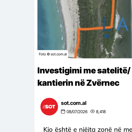
Foto © sot.com.al
Investigimi me satelitë
kantierin në Zvërnec
sot.com.al
08/07/2026
8,418
Kjo është e njëjta zonë në me