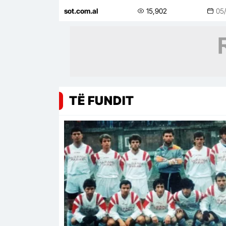
Shuarja e pamundur, nesër rifilloj
sot.com.al
15,902
05
ndërhyrjen…
TË FUNDIT