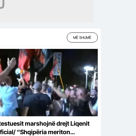
MË SHUMË
testuesit marshojnë drejt Liqenit
ficial/ “Shqipëria meriton