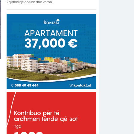
Zgjidhni një opsion dhe votoni.