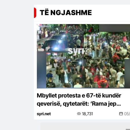
TË NGJASHME
Mbyllet protesta e 67-të kundër
qeverisë, qytetarët: ‘Rama jep
dorëheqjen’
syri.net
18,731
05