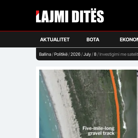
Skip
to
main
content
AKTUALITET
BOTA
EKONO
Ballina
/
Politikë
/
2026
/
July
/
8
/
Investigimi me sateli