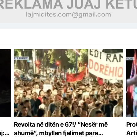
Revolta në ditën e 67!/ “Nesër më
Pro
j:
shumë”, mbyllen fjalimet para
Arti