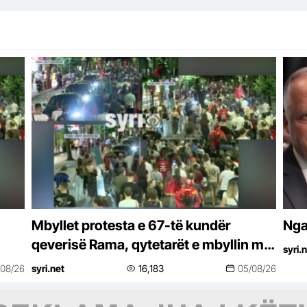
Mbyllet protesta e 67-të kundër
Nga
qeverisë Rama, qytetarët e mbyllin me
syri.
thirrjet: ‘Rama jep dorëheqjen’
/08/26
syri.net
16,183
05/08/26