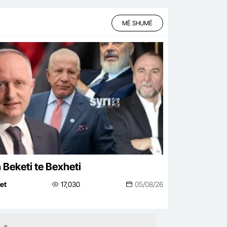
MË SHUMË
 Beketi te Bexheti
net
17,030
05/08/26