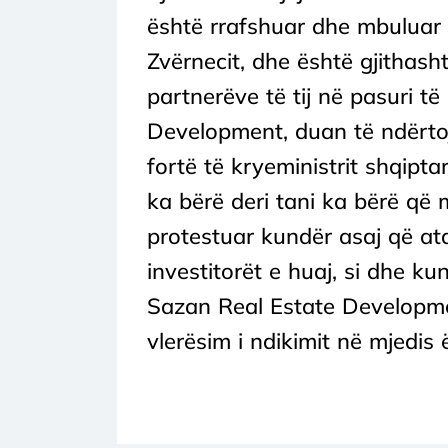
është rrafshuar dhe mbuluar 
Zvërnecit, dhe është gjithash
partnerëve të tij në pasuri t
Development, duan të ndërtoj
fortë të kryeministrit shqip
ka bërë deri tani ka bërë që m
protestuar kundër asaj që ata 
investitorët e huaj, si dhe k
Sazan Real Estate Developme
vlerësim i ndikimit në mjedis 