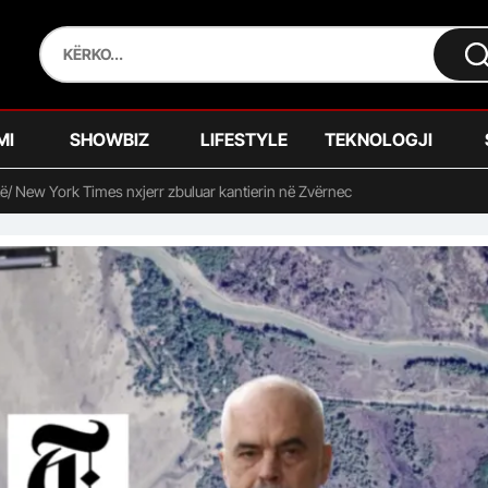
MI
SHOWBIZ
LIFESTYLE
TEKNOLOGJI
të/ New York Times nxjerr zbuluar kantierin në Zvërnec