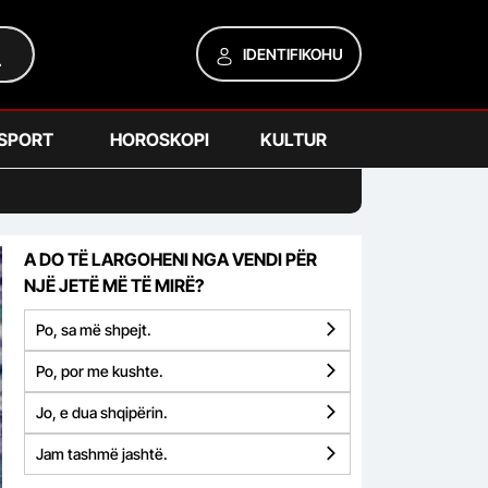
IDENTIFIKOHU
SPORT
HOROSKOPI
KULTUR
A DO TË LARGOHENI NGA VENDI PËR
NJË JETË MË TË MIRË?
Po, sa më shpejt.
Po, por me kushte.
Jo, e dua shqipërin.
Jam tashmë jashtë.