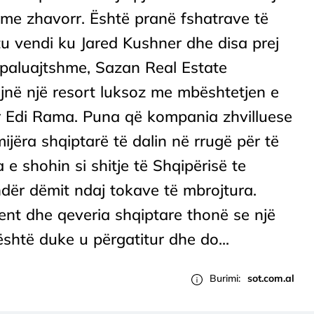
me zhavorr. Është pranë fshatrave të
tu vendi ku Jared Kushner dhe disa prej
ë paluajtshme, Sazan Real Estate
në një resort luksoz me mbështetjen e
tar Edi Rama. Puna që kompania zhvilluese
ijëra shqiptarë të dalin në rrugë për të
e shohin si shitje të Shqipërisë te
undër dëmit ndaj tokave të mbrojtura.
nt dhe qeveria shqiptare thonë se një
është duke u përgatitur dhe do...
Burimi:
sot.com.al